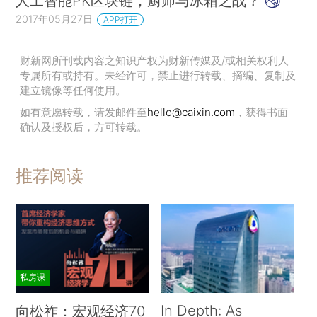
人工智能PK区块链，厨师与冰箱之战？
2017年05月27日
APP打开
财新网所刊载内容之知识产权为财新传媒及/或相关权利人
专属所有或持有。未经许可，禁止进行转载、摘编、复制及
建立镜像等任何使用。
如有意愿转载，请发邮件至
hello@caixin.com
，获得书面
确认及授权后，方可转载。
推荐阅读
私房课
In Depth: As
向松祚：宏观经济70