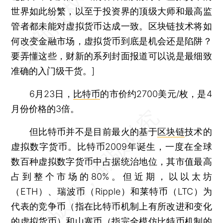
世界如此纷繁，以至于投资界的顶级大师和最高监
管者都未能对虚拟货币达成一致。区块链技术将如
何改变金融市场，虚拟货币到底是机会还是陷阱？
要弄懂这些，财新的系列封面报道可以说是最细致
准确的入门级干货。]
6月23日，
比特币
的市价约2700美元/枚，是4
月份价格的3倍。
但比特币并不是目前最火的基于
区块链
技术的
虚拟数字货币。比特币2009年诞生，一度在全球
数百种虚拟数字货币中占据统治地位，其市值最高
占到整个市场的80%。但近期，以以太坊
（ETH）、瑞波币（Ripple）和莱特币（LTC）为
代表的竞争币（指在比特币机制上有所改进和变化
的虚拟货币）和山寨币（指完全模仿比特币机制的