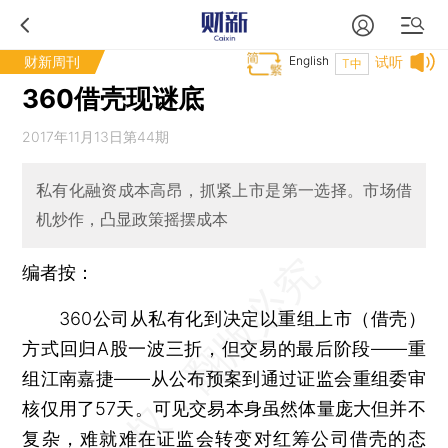
财新周刊
English
试听
T中
360借壳现谜底
2017年11月13日第44期
私有化融资成本高昂，抓紧上市是第一选择。市场借
机炒作，凸显政策摇摆成本
编者按：
360公司从私有化到决定以重组上市（借壳）
方式回归A股一波三折，但交易的最后阶段——重
组江南嘉捷——从公布预案到通过证监会重组委审
核仅用了57天。可见交易本身虽然体量庞大但并不
复杂，难就难在证监会转变对红筹公司借壳的态