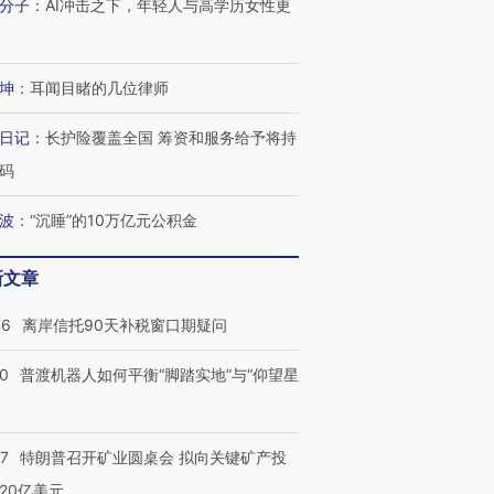
分子
：
AI冲击之下，年轻人与高学历女性更
坤
：
耳闻目睹的几位律师
日记
：
长护险覆盖全国 筹资和服务给予将持
码
波
：
“沉睡”的10万亿元公积金
新文章
46
离岸信托90天补税窗口期疑问
00
普渡机器人如何平衡“脚踏实地”与“仰望星
？
跨国走私7万
视线｜被称为“蟑螂”的印
视线｜“入侵”还是“人道危
57
特朗普召开矿业圆桌会 拟向关键矿产投
检体内含3种
度Z世代 用街头抗争将教
机”？难民潮撕裂西班牙
秘鲁纳斯
育部长拱下台
飞地休达
13人遇难
20亿美元