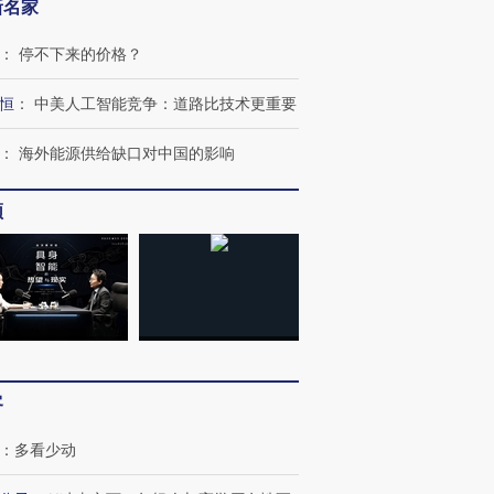
新名家
：
停不下来的价格？
恒
：
中美人工智能竞争：道路比技术更重要
：
海外能源供给缺口对中国的影响
频
客
：
多看少动