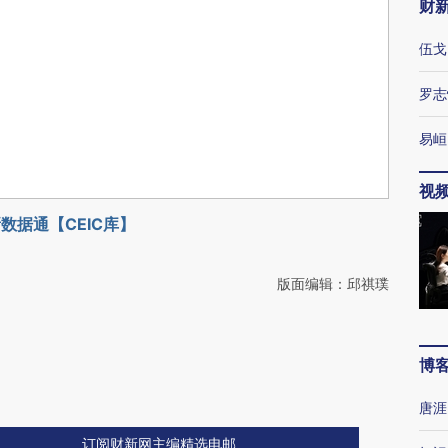
财
伍戈
罗志
易峘
视
数据通【CEIC库】
版面编辑：邱祺璞
博
唐涯
订阅财新网主编精选电邮