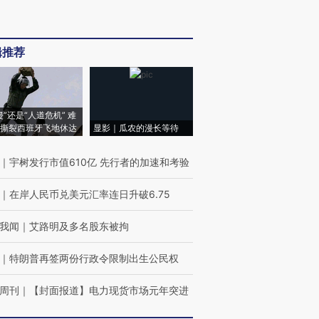
辑推荐
侵”还是“人道危机” 难
撕裂西班牙飞地休达
显影｜瓜农的漫长等待
｜
宇树发行市值610亿 先行者的加速和考验
｜
在岸人民币兑美元汇率连日升破6.75
我闻
｜
艾路明及多名股东被拘
｜
特朗普再签两份行政令限制出生公民权
周刊
｜
【封面报道】电力现货市场元年突进