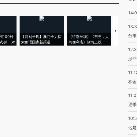
14:
13:
【推广】走
分事
找100种
【特别呈现】澳门全力探
【特别呈现】《东莞，人
会，让数智科
式·第一对
索葡语国家新渠道
间便利店》倾情上线
业
12:
涉罪
11:1
积金
11:0
逐季
10:
远是