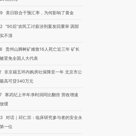
09
美日联合干预汇率，为何影响了黄金
32
“90后”农民工讨薪涉刑案发回重审 因部
进第四届链博
【商旅对话】华住集团
实不清
技“链”接产
【特别呈现】寻找100种
CFO：不靠规模取胜，华
【特别呈
有意思的生活方式·第三对
住三大增长引擎是什么？
有意思的
36
贵州山脚树矿难致16人死亡近三年 矿长
被罢免全国人大代表
2
非京籍五环内购房社保降至一年 北京市公
最高可贷340万元
7
寒武纪上半年净利润同比翻倍 营收增速
放缓
53
对话｜邱仁宗：临床研究参与者的安全永
第一位