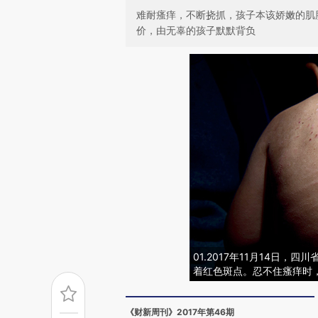
难耐瘙痒，不断挠抓，孩子本该娇嫩的肌
价，由无辜的孩子默默背负
01.2017年11月14日，
着红色斑点。忍不住瘙痒时
《财新周刊》2017年第46期