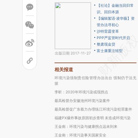
【社论】金融当回归常
识、回归本源
【编辑絮语·凌华薇】资
管办法寻初心
沙特雷霆变革
PPP严监管时代开启
整肃现金贷
富士康重注转型
出版日期 2017-11-27
相关报道
环境污染强制责任险管理办法出台 强制仍于法无
据
李昕：2020年环境污染或现拐点
最高检督办安徽池州环境污染案件
最高检督促广东着力办理练江环境污染犯罪案件
福建PX爆炸事故原因初步查明 未造成环境污染
王金南：环境污染与健康拐点远未到来
王金南：环境污染事关国家安全