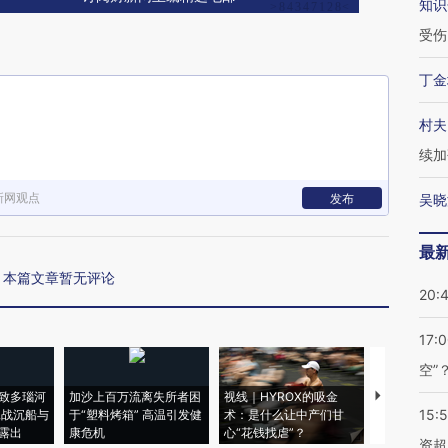
知识
受伤
丁金
村夫
续加
新网观点
发布
吴晓
最
本篇文章暂无评论
20:
17:
空”
致多瑙河
加沙上百万流离失所者困
视线｜HYROX的吸金
马航飞行员
15:
二战沉船与
于“塑料烤箱” 高温引发健
术：是什么让中产们甘
粒摇头丸 尿
露出
康危机
心“花钱找虐”？
毒品
资超