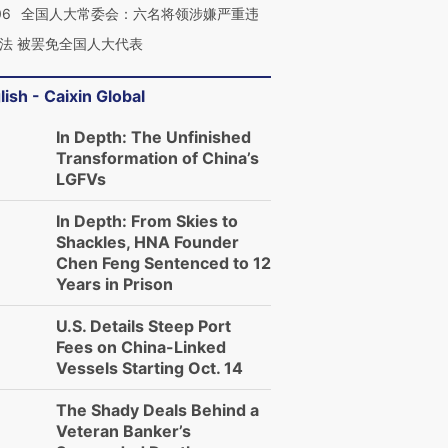
06
全国人大常委会：六名将领涉嫌严重违
法 被罢免全国人大代表
lish - Caixin Global
In Depth: The Unfinished
Transformation of China’s
LGFVs
In Depth: From Skies to
Shackles, HNA Founder
Chen Feng Sentenced to 12
Years in Prison
U.S. Details Steep Port
Fees on China-Linked
Vessels Starting Oct. 14
The Shady Deals Behind a
Veteran Banker’s