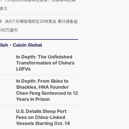
多久
8
央行7月继续增持近20吨黄金 累计储备超
600万盎司
lish - Caixin Global
In Depth: The Unfinished
Transformation of China’s
LGFVs
In Depth: From Skies to
Shackles, HNA Founder
Chen Feng Sentenced to 12
Years in Prison
U.S. Details Steep Port
Fees on China-Linked
Vessels Starting Oct. 14