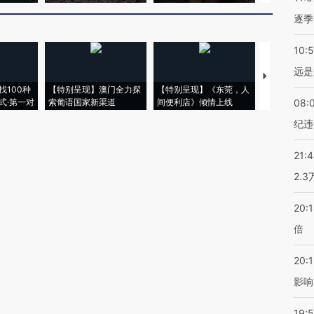
逐季
10:
远是
【推广】走
找100种
【特别呈现】澳门全力探
【特别呈现】《东莞，人
会，让数智科
式·第一对
索葡语国家新渠道
间便利店》倾情上线
业
08:
纪违
21:
2.
20:
倍
20:1
影响
19:5