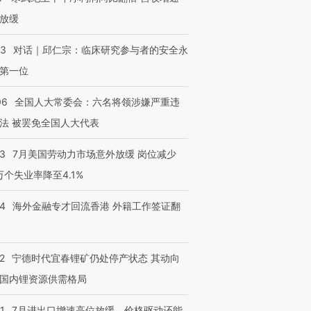
放缓
53
对话｜邱仁宗：临床研究参与者的安全永
第一位
进第四届链博
【商旅对话】华住集团
技“链”接产
【特别呈现】寻找100种
CFO：不靠规模取胜，华
【特别呈
06
全国人大常委会：六名将领涉嫌严重违
有意思的生活方式·第三对
住三大增长引擎是什么？
有意思的
法 被罢免全国人大代表
43
7月美国劳动力市场意外放缓 岗位减少
3万个失业率降至4.1%
14
海外金融专才回流香港 外籍工作签证翻
2
宁德时代宜春锂矿仍处停产状态 其动向
国内锂资源供需格局
1
7月进出口增速高位放缓，价格驱动还能