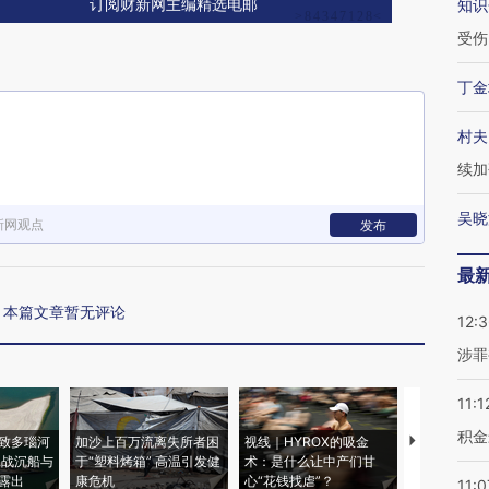
知识
订阅财新网主编精选电邮
受伤
丁金
村夫
续加
吴晓
新网观点
发布
最
本篇文章暂无评论
12:
涉罪
11:1
积金
致多瑙河
加沙上百万流离失所者困
视线｜HYROX的吸金
马航飞行员
二战沉船与
于“塑料烤箱” 高温引发健
术：是什么让中产们甘
粒摇头丸 尿
露出
康危机
心“花钱找虐”？
毒品
11:0