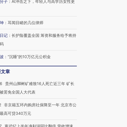
分子
：
AI冲击之下，年轻人与高学历女性更
坤
：
耳闻目睹的几位律师
日记
：
长护险覆盖全国 筹资和服务给予将持
码
波
：
“沉睡”的10万亿元公积金
新文章
36
贵州山脚树矿难致16人死亡近三年 矿长
被罢免全国人大代表
2
非京籍五环内购房社保降至一年 北京市公
最高可贷340万元
跨国走私7万
视线｜被称为“蟑螂”的印
视线｜“入侵”还是“人道危
检体内含3种
度Z世代 用街头抗争将教
机”？难民潮撕裂西班牙
秘鲁纳斯
育部长拱下台
飞地休达
13人遇难
7
寒武纪上半年净利润同比翻倍 营收增速