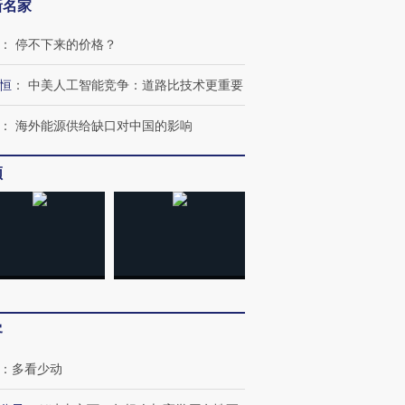
新名家
：
停不下来的价格？
恒
：
中美人工智能竞争：道路比技术更重要
：
海外能源供给缺口对中国的影响
频
客
：
多看少动