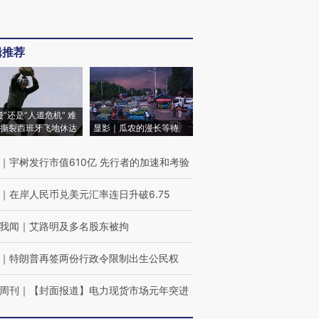
辑推荐
侵”还是“人道危机” 难
撕裂西班牙飞地休达
显影｜瓜农的漫长等待
｜
宇树发行市值610亿 先行者的加速和考验
｜
在岸人民币兑美元汇率连日升破6.75
我闻
｜
艾路明及多名股东被拘
｜
特朗普再签两份行政令限制出生公民权
周刊
｜
【封面报道】电力现货市场元年突进