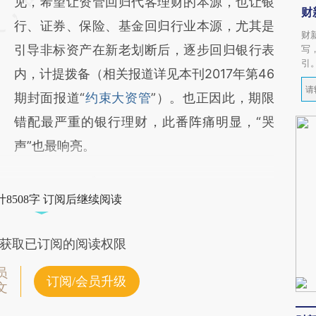
见，希望让资管回归代客理财的本源，也让银
财
行、证券、保险、基金回归行业本源，尤其是
财
引导非标资产在新老划断后，逐步回归银行表
写
引
内，计提拨备（相关报道详见本刊2017年第46
期封面报道“
约束大资管
”）。也正因此，期限
错配最严重的银行理财，此番阵痛明显，“哭
声”也最响亮。
8508字 订阅后继续阅读
获取已订阅的阅读权限
员
订阅/会员升级
文