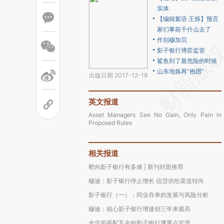
实体
【编辑絮语·王烁】预言
家们事前干什么去了
作别穆加贝
影子银行博弈监管
鲨鱼到了最危险的时候
山东地炼再“抱团”
出版日期 2017-12-18
英文报道
Asset Managers See No Gain, Only Pain in
Proposed Rules
相关报道
靶向影子银行有多难 | 新刊封面推荐
穆迪：影子银行停止增长 信贷供给渠道转向
影子银行（一）：同业存单的发展与风险分析
穆迪：核心影子银行增速创三年来最高
金交所搭配互金的影子银行遭重点监管