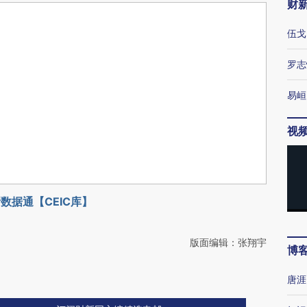
财
伍戈
罗志
易峘
视
数据通【CEIC库】
版面编辑：张翔宇
博
唐涯