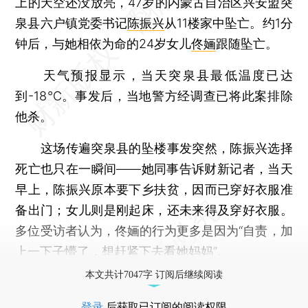
上的天空还没放亮，47岁的内蒙古自治区兴安盟突
泉县六户镇党委书记
陈振兴
从11楼家中坠亡。约1分
钟后，与她相依为命的24岁女儿
佟婳
跟随坠亡。
天气预报显示，当天突泉县最低温度已达
到-18℃。事发后，当地警方经调查已将此案排除
他杀。
这场传遍突泉县的坠楼事发突然，陈振兴选择
死亡也只在一瞬间——她同事告诉财新记者，当天
早上，陈振兴原本要下乡扶贫，因而已穿好衣服准
备出门；女儿则是刚起床，还未来得及穿好衣服。
多位受访者认为，佟婳的行为更多是因为“自责，加
上一下子懵了，想赶紧下去看她妈妈”。
本文共计7047字 订阅后继续阅读
登录
后获取已订阅的阅读权限