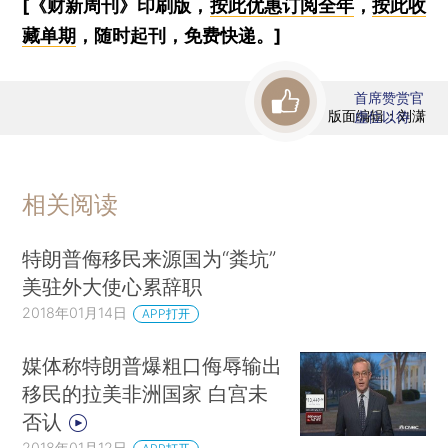
[《财新周刊》印刷版，
按此优惠订阅全年
，
按此收
藏单期
，随时起刊，免费快递。]
首席赞赏官
版面编辑：刘潇
虚位以待
相关阅读
特朗普侮移民来源国为“粪坑”
美驻外大使心累辞职
2018年01月14日
APP打开
媒体称特朗普爆粗口侮辱输出
移民的拉美非洲国家 白宫未
否认
2018年01月12日