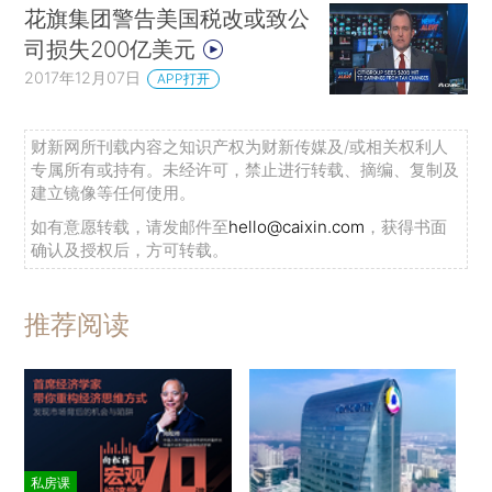
花旗集团警告美国税改或致公
司损失200亿美元
2017年12月07日
APP打开
财新网所刊载内容之知识产权为财新传媒及/或相关权利人
专属所有或持有。未经许可，禁止进行转载、摘编、复制及
建立镜像等任何使用。
如有意愿转载，请发邮件至
hello@caixin.com
，获得书面
确认及授权后，方可转载。
推荐阅读
私房课