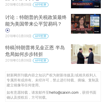
2018年03月09日
APP打开
讨论：特朗普的关税政策最终
能为美国带来公平贸易吗？
2018年03月09日
APP打开
特稿|特朗普将见金正恩 半岛
危局如何步步转折
2018年03月09日
APP打开
财新网所刊载内容之知识产权为财新传媒及/或相关权利人
专属所有或持有。未经许可，禁止进行转载、摘编、复制及
建立镜像等任何使用。
如有意愿转载，请发邮件至
hello@caixin.com
，获得书面
确认及授权后，方可转载。