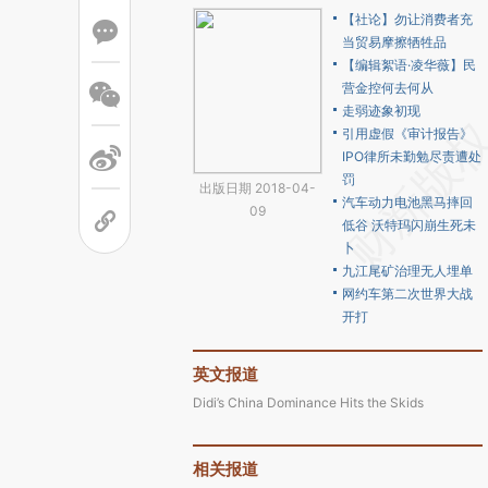
【社论】勿让消费者充
当贸易摩擦牺牲品
【编辑絮语·凌华薇】民
营金控何去何从
走弱迹象初现
引用虚假《审计报告》
IPO律所未勤勉尽责遭处
罚
出版日期 2018-04-
汽车动力电池黑马摔回
09
低谷 沃特玛闪崩生死未
卜
九江尾矿治理无人埋单
网约车第二次世界大战
开打
英文报道
Didi’s China Dominance Hits the Skids
相关报道