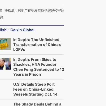
50
盛松成：房地产转型发展应把握好楼宇经
遇
lish - Caixin Global
In Depth: The Unfinished
Transformation of China’s
LGFVs
In Depth: From Skies to
Shackles, HNA Founder
Chen Feng Sentenced to 12
Years in Prison
U.S. Details Steep Port
Fees on China-Linked
Vessels Starting Oct. 14
The Shady Deals Behind a