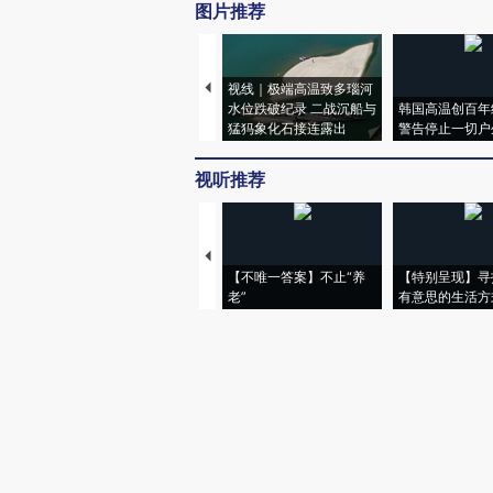
图片推荐
视线｜极端高温致多瑙河
水位跌破纪录 二战沉船与
韩国高温创百年
猛犸象化石接连露出
警告停止一切户
视听推荐
【不唯一答案】不止“养
【特别呈现】寻
老”
有意思的生活方