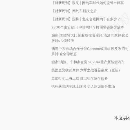
【财新周刊】政见 | 网约车时代如何监管出租车
【财新周刊】网约车新政之后
【财新周刊】国风 | 北京合规网约车有多少？
2300个主管部门 申请网约车牌照需要多少成本
独家|美团较大比例股权投资摩拜 滴滴同意蚂蚁金
服对ofo债转股
滴滴中东市场合作伙伴Careem或面临埃及政府封
杀|中企全球动态
独家|滴滴、车和家合资 2020年量产新能源汽车
美团全资收购摩拜 六军之战谁是赢家（更新）
美团打车上海上线 推出租车快车服务
携程获网约车线上牌照 切入旅游细分市场
本文共计