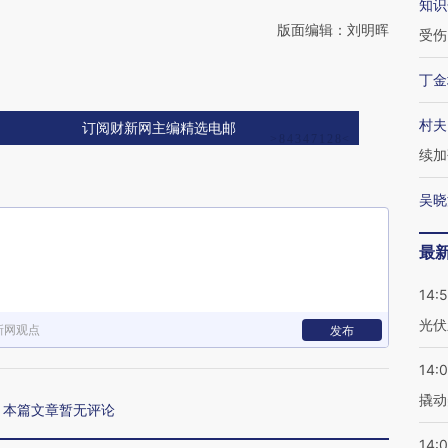
知识
版面编辑：刘明晖
受伤
丁金
村夫
订阅财新网主编精选电邮
续加
吴晓
最
14:
光伏
新网观点
发布
14:
撬动
本篇文章暂无评论
14:0