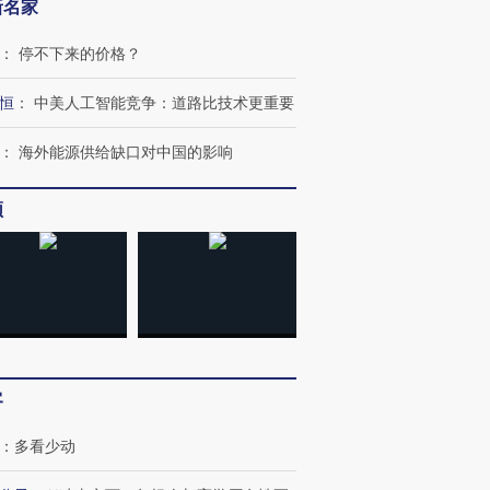
新名家
：
停不下来的价格？
恒
：
中美人工智能竞争：道路比技术更重要
：
海外能源供给缺口对中国的影响
频
客
：
多看少动