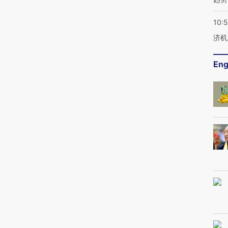
10:
济机
Eng