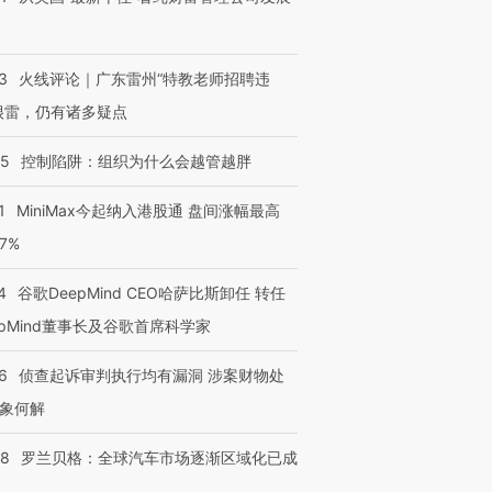
3
火线评论｜广东雷州“特教老师招聘违
跨国走私7万
视线｜HYROX的吸金
视线｜被
检体内含3种
术：是什么让中产们甘
泽连斯基密集出访美英 索
度Z世代
很雷，仍有诸多疑点
心“花钱找虐”？
要防空导弹“救急”
育部长拱
05
控制陷阱：组织为什么会越管越胖
1
MiniMax今起纳入港股通 盘间涨幅最高
77%
进第四届链博
【商旅对话】华住集团
技“链”接产
【特别呈现】寻找100种
CFO：不靠规模取胜，华
【特别呈
4
谷歌DeepMind CEO哈萨比斯卸任 转任
有意思的生活方式·第三对
住三大增长引擎是什么？
有意思的
epMind董事长及谷歌首席科学家
6
侦查起诉审判执行均有漏洞 涉案财物处
象何解
58
罗兰贝格：全球汽车市场逐渐区域化已成