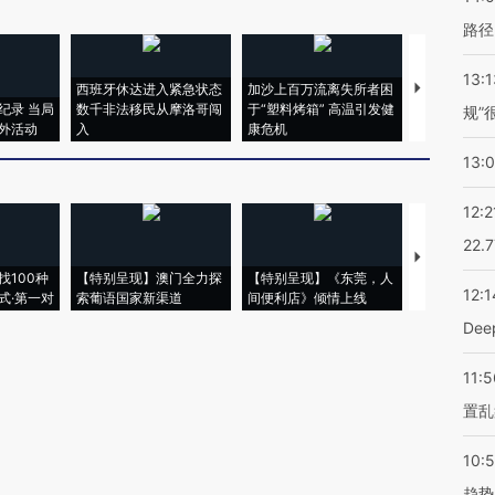
路径
13:1
西班牙休达进入紧急状态
加沙上百万流离失所者困
马航飞行员
纪录 当局
数千非法移民从摩洛哥闯
于“塑料烤箱” 高温引发健
粒摇头丸 尿
规”
外活动
入
康危机
毒品
13:
12:2
22.
【推广】走
找100种
【特别呈现】澳门全力探
【特别呈现】《东莞，人
会，让数智科
12:1
式·第一对
索葡语国家新渠道
间便利店》倾情上线
业
De
11:5
置乱
10:
趋势