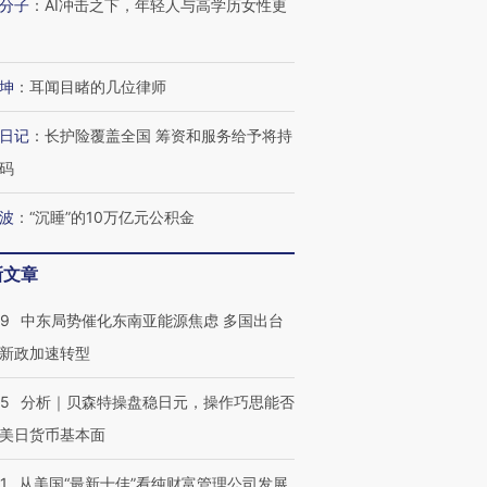
分子
：
AI冲击之下，年轻人与高学历女性更
坤
：
耳闻目睹的几位律师
日记
：
长护险覆盖全国 筹资和服务给予将持
码
波
：
“沉睡”的10万亿元公积金
新文章
59
中东局势催化东南亚能源焦虑 多国出台
新政加速转型
05
分析｜贝森特操盘稳日元，操作巧思能否
美日货币基本面
1
从美国“最新十佳”看纯财富管理公司发展