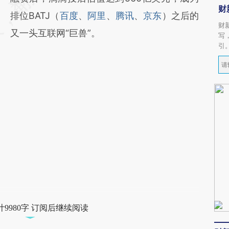
财
排位BATJ（
百度
、
阿里
、
腾讯
、
京东
）之后的
财
又一头互联网“巨兽”。
写
引
9980字 订阅后继续阅读