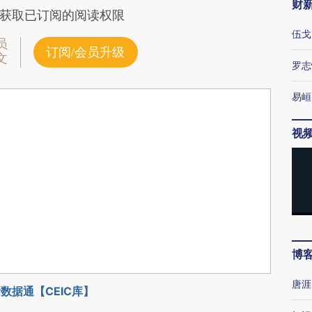
财
获取已订阅的阅读权限
伍戈
员
订阅/会员升级
文
罗志
易峘
视
博
唐涯
数据通【CEIC库】