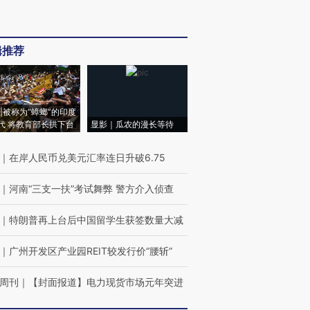
辑推荐
|被称为“蟑螂”的印度
代 将教育部长拱下台
显影｜瓜农的漫长等待
｜
在岸人民币兑美元汇率连日升破6.75
｜
河南“三支一扶”考试舞弊 警方介入侦查
｜
特朗普再上台后中国留学生获签数量大减
｜
广州开发区产业园REIT较发行价“腰斩”
周刊
｜
【封面报道】电力现货市场元年突进