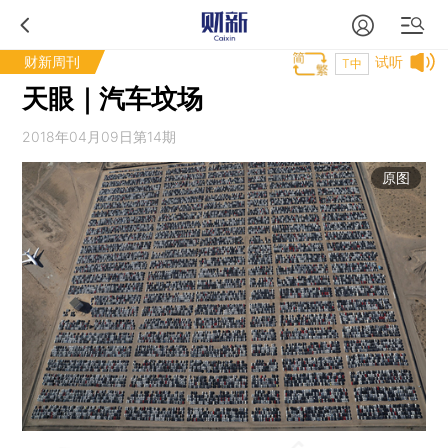
财新周刊
试听
T中
天眼｜汽车坟场
2018年04月09日第14期
原图