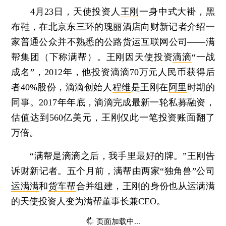
4月23日，天使投资人
王刚
一身中式大褂，黑
布鞋，在北京东三环的瑰丽酒店向财新记者介绍一
家普通公众并不熟悉的公路货运互联网公司——满
帮集团（下称满帮）。王刚因天使投资
滴滴
“一战
成名”，2012年，他投资滴滴70万元人民币获得后
者40%股份，滴滴创始人
程维
是王刚在
阿里
时期的
同事。2017年年底，滴滴完成最新一轮私募融资，
估值达到560亿美元，王刚仅此一笔投资账面翻了
万倍。
“满帮是滴滴之后，我手里最好的牌。”王刚告
诉财新记者。五个月前，满帮由两家“独角兽”公司
运满满
和
货车帮
合并组建，王刚的身份也从运满满
的天使投资人变为满帮董事长兼CEO。
页面加载中...