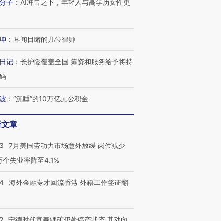
分子
：
AI冲击之下，年轻人与高学历女性更
坤
：
耳闻目睹的几位律师
日记
：
长护险覆盖全国 筹资和服务给予将持
码
波
：
“沉睡”的10万亿元公积金
新文章
跨国走私7万
视线｜被称为“蟑螂”的印
视线｜“入侵”还是“人道危
检体内含3种
度Z世代 用街头抗争将教
机”？难民潮撕裂西班牙
秘鲁纳斯
43
7月美国劳动力市场意外放缓 岗位减少
育部长拱下台
飞地休达
13人遇难
3万个失业率降至4.1%
14
海外金融专才回流香港 外籍工作签证翻
进第四届链博
【商旅对话】华住集团
技“链”接产
2
宁德时代宜春锂矿仍处停产状态 其动向
【特别呈现】寻找100种
CFO：不靠规模取胜，华
【特别呈