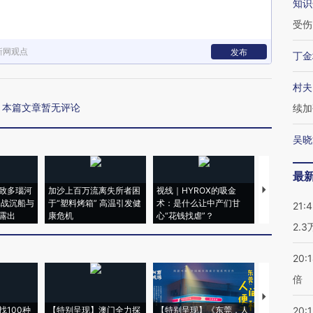
知识
受伤
新网观点
发布
丁金
村夫
本篇文章暂无评论
续加
吴晓
最
致多瑙河
加沙上百万流离失所者困
视线｜HYROX的吸金
马航飞行员
二战沉船与
于“塑料烤箱” 高温引发健
术：是什么让中产们甘
粒摇头丸 尿
21:
露出
康危机
心“花钱找虐”？
毒品
2.
20:
倍
【推广】走
找100种
【特别呈现】澳门全力探
【特别呈现】《东莞，人
会，让数智科
20:1