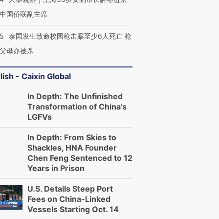
中国侨联副主席
45
泰国发生致命校园枪击案至少6人死亡 枪
父母亦被杀
lish - Caixin Global
In Depth: The Unfinished
Transformation of China’s
LGFVs
In Depth: From Skies to
Shackles, HNA Founder
Chen Feng Sentenced to 12
Years in Prison
U.S. Details Steep Port
Fees on China-Linked
Vessels Starting Oct. 14