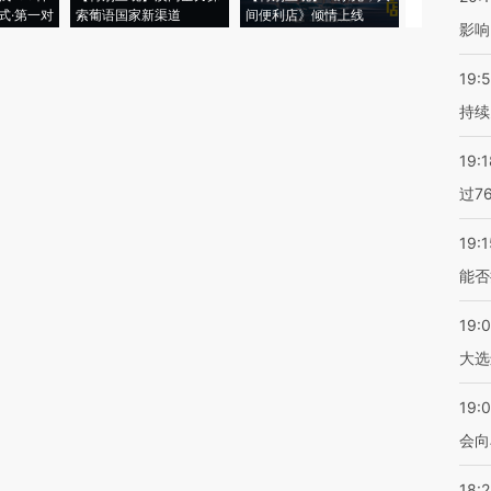
式·第一对
索葡语国家新渠道
间便利店》倾情上线
业
影响
19:5
持续
19:1
过7
19:1
能否
19:
大选
19:0
会向
18: