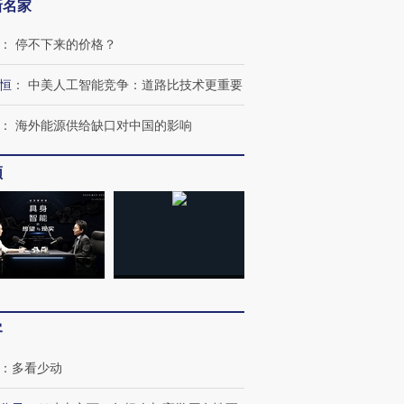
新名家
：
停不下来的价格？
恒
：
中美人工智能竞争：道路比技术更重要
：
海外能源供给缺口对中国的影响
频
客
：
多看少动