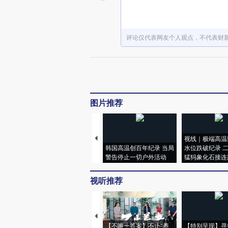
评论仅代表网友个人观点，不代表财
图片推荐
视线｜极端高温
韩国高温创百年纪录 当局
水位跌破纪录 
警告停止一切户外活动
猛犸象化石接连
视听推荐
【不唯一答案】不止“养
【特别呈现】寻