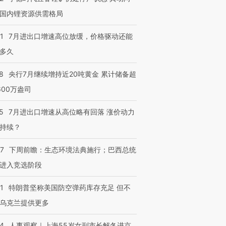
有意思的生活方式·第三对
住三大增长引擎是什么？
有意思的
国内锂资源供需格局
1
7月进出口增速高位放缓，价格驱动还能
多久
8
央行7月继续增持近20吨黄金 累计储备超
600万盎司
5
7月进出口增速从高位略有回落 涨价动力
持续？
07
下周前瞻：生态环境法典施行；巴西总统
进入竞选阶段
1
特朗普坚称美国防空弹药库存充足 但不
乌克兰提供更多
24
人事观察｜上海55岁女副市长解冬进京