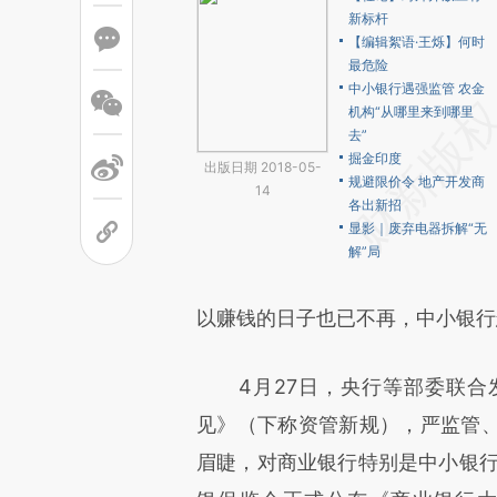
新标杆
【编辑絮语·王烁】何时
最危险
中小银行遇强监管 农金
机构“从哪里来到哪里
去”
掘金印度
出版日期 2018-05-
规避限价令 地产开发商
14
各出新招
显影｜废弃电器拆解“无
解”局
以赚钱的日子也已不再，中小银行
4月27日，央行等部委联合
见》（下称资管新规），严监管
眉睫，对商业银行特别是中小银行