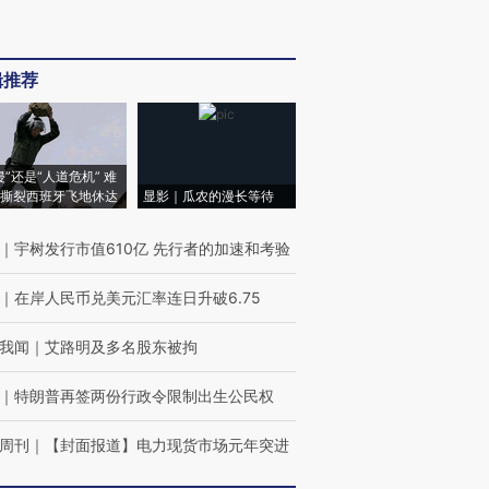
辑推荐
侵”还是“人道危机” 难
撕裂西班牙飞地休达
显影｜瓜农的漫长等待
｜
宇树发行市值610亿 先行者的加速和考验
｜
在岸人民币兑美元汇率连日升破6.75
我闻
｜
艾路明及多名股东被拘
｜
特朗普再签两份行政令限制出生公民权
周刊
｜
【封面报道】电力现货市场元年突进