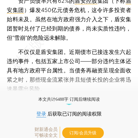
资产负债率只有62%的
盾安控股
集团（下称
盾
安集团
）爆发450亿元债务危机，这令许多投资者
始料未及。虽然在地方政府强力介入之下，盾安集
团暂时兑付了已经到期的债券，尚未实质性违约，
但“雪崩”的危险远未解除。
不仅仅是盾安集团。近期债市已接连发生六起
违约事件，包括五家上市公司——部分违约主体还
具有地方政府平台属性。当债务再融资呈现全面收
紧之时，那些现金流紧张并且短债长投的企业将迅
速暴露出风险。
本文共计6488字 订阅后继续阅读
登录
后获取已订阅的阅读权限
财新通会员
订阅/会员升级
可畅读全文