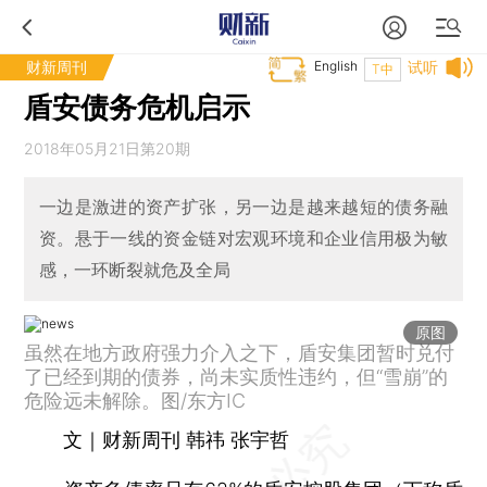
财新周刊
English
试听
T中
盾安债务危机启示
2018年05月21日第20期
一边是激进的资产扩张，另一边是越来越短的债务融
资。悬于一线的资金链对宏观环境和企业信用极为敏
感，一环断裂就危及全局
原图
虽然在地方政府强力介入之下，盾安集团暂时兑付
了已经到期的债券，尚未实质性违约，但“雪崩”的
危险远未解除。图/东方IC
文｜财新周刊 韩祎 张宇哲