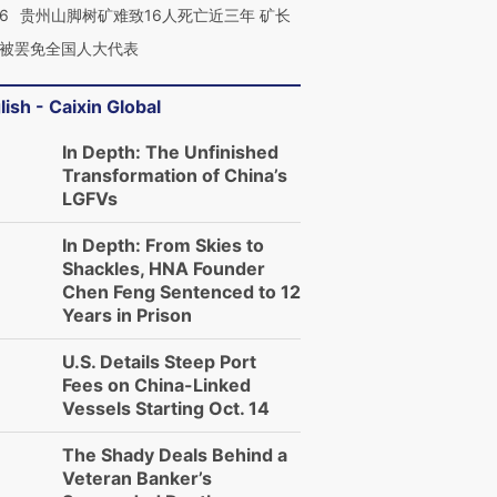
36
贵州山脚树矿难致16人死亡近三年 矿长
被罢免全国人大代表
lish - Caixin Global
In Depth: The Unfinished
Transformation of China’s
LGFVs
In Depth: From Skies to
Shackles, HNA Founder
Chen Feng Sentenced to 12
Years in Prison
U.S. Details Steep Port
Fees on China-Linked
Vessels Starting Oct. 14
The Shady Deals Behind a
Veteran Banker’s