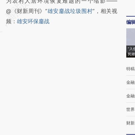
为农村人居环境恢复难题的一个缩影——
@《财新周刊》“
雄安鏖战垃圾围村
”，相关视
频：
雄安环保鏖战
编
“入
民潮
特稿
金融
金融
世界
财新