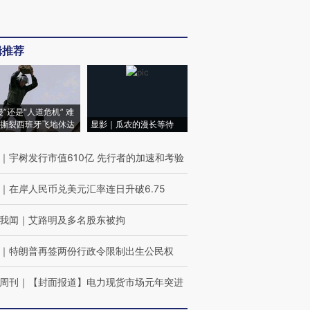
辑推荐
侵”还是“人道危机” 难
撕裂西班牙飞地休达
显影｜瓜农的漫长等待
｜
宇树发行市值610亿 先行者的加速和考验
｜
在岸人民币兑美元汇率连日升破6.75
我闻
｜
艾路明及多名股东被拘
｜
特朗普再签两份行政令限制出生公民权
周刊
｜
【封面报道】电力现货市场元年突进