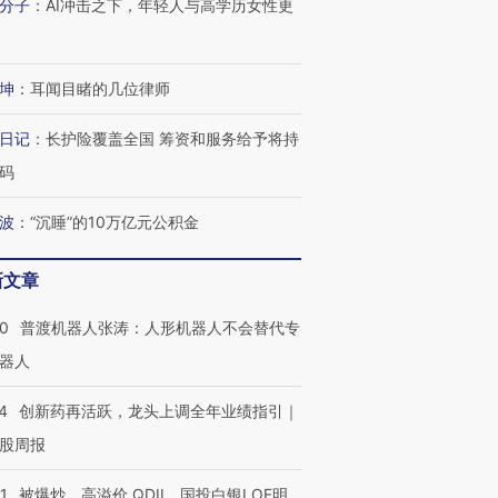
分子
：
AI冲击之下，年轻人与高学历女性更
坤
：
耳闻目睹的几位律师
日记
：
长护险覆盖全国 筹资和服务给予将持
”还是“人道危
湖北宜昌局部短时降雨
哈尔滨遭遇短时极端强降
撕裂西班牙
码
128毫米 紧急转移近
雨 3小时累计雨量超80毫
秘鲁纳斯
4000人
米
13人遇难
波
：
“沉睡”的10万亿元公积金
新文章
进第四届链博
【商旅对话】华住集团
00
普渡机器人张涛：人形机器人不会替代专
技“链”接产
【特别呈现】寻找100种
CFO：不靠规模取胜，华
【特别呈
器人
有意思的生活方式·第三对
住三大增长引擎是什么？
有意思的
4
创新药再活跃，龙头上调全年业绩指引｜
股周报
1
被爆炒、高溢价 QDII、国投白银LOF明