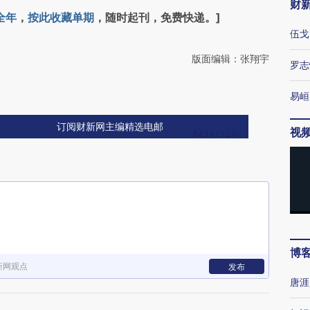
财
全年
，
按此收藏单期
，随时起刊，免费快递。]
伍戈
版面编辑：张翔宇
罗志
易峘
订阅财新网主编精选电邮
视
博
新网观点
发布
唐涯