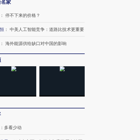
新名家
：
停不下来的价格？
恒
：
中美人工智能竞争：道路比技术更重要
：
海外能源供给缺口对中国的影响
频
客
：
多看少动