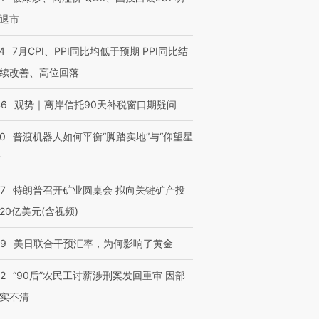
退市
4
7月CPI、PPI同比均低于预期 PPI同比结
续改善、高位回落
46
观势｜离岸信托90天补税窗口期疑问
00
普渡机器人如何平衡“脚踏实地”与“仰望星
？
57
特朗普召开矿业圆桌会 拟向关键矿产投
20亿美元(含视频)
09
美日联合干预汇率，为何影响了黄金
32
“90后”农民工讨薪涉刑案发回重审 因部
实不清