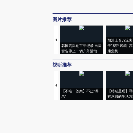
图片推荐
加沙上百万流离
韩国高温创百年纪录 当局
于“塑料烤箱” 
警告停止一切户外活动
康危机
视听推荐
【不唯一答案】不止“养
【特别呈现】寻
老”
有意思的生活方