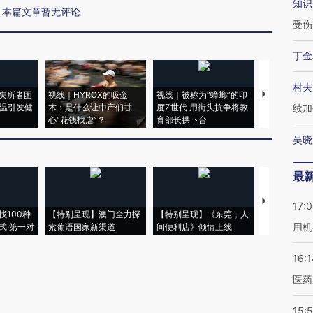
知识
本篇文章暂无评论
受伤
丁金
村夫
失所者困
视线｜HYROX的吸金
视线｜被称为“蟑螂”的印
视线｜“入侵
高温引发健
术：是什么让中产们甘
度Z世代 用街头抗争将教
机”？难民潮
续加
心“花钱找虐”？
育部长拱下台
飞地休达
吴晓
最
【推广】走
17:
找100种
【特别呈现】澳门全力探
【特别呈现】《东莞，人
会，让数智科
用机
式·第一对
索葡语国家新渠道
间便利店》倾情上线
业
16:1
医药
15:5