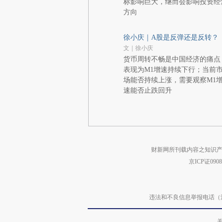
标影响巨大，继而会影响投资经
方向
徐小庆｜A股是反弹还是反转？
文｜徐小庆
货币周转不畅是中国经济的痛点
表现为M1增速持续下行；当前
场能否持续上涨，需要观察M1
速能否止跌回升
财新网所刊载内容之知识产
京ICP证090
违法和不良信息举报电话（涉网络暴