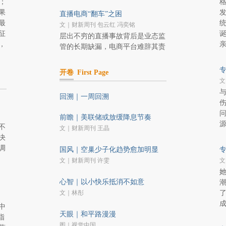
；
果
直播电商“翻车”之困
最
统
文｜财新周刊 包云红 冯奕铭
征
层出不穷的直播事故背后是业态监
，
亲
管的长期缺漏，电商平台难辞其责
开卷
First Page
文
回溯｜一周回溯
伤
前瞻｜美联储或放缓降息节奏
不
文｜财新周刊 王晶
决
调
国风｜空巢少子化趋势愈加明显
文｜财新周刊 许雯
文
心智｜以小快乐抵消不如意
文｜林彤
中
天眼｜和平路漫漫
指
图｜视觉中国