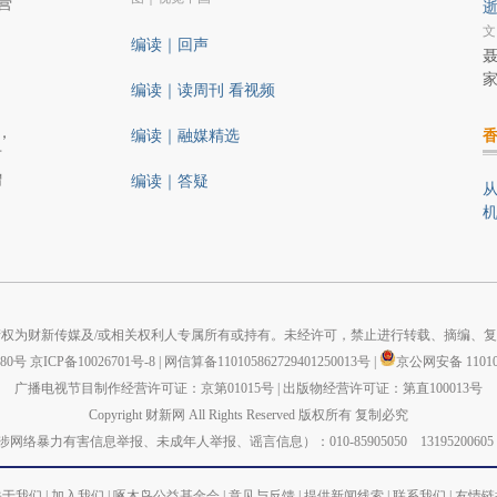
营
逝
文
编读｜回声
聂
编读｜读周刊 看视频
，
编读｜融媒精选
市
增
编读｜答疑
机
权为财新传媒及/或相关权利人专属所有或持有。未经许可，禁止进行转载、摘编、
880号
京ICP备10026701号-8
|
网信算备110105862729401250013号
|
京公网安备 110105
广播电视节目制作经营许可证：京第01015号
|
出版物经营许可证：第直100013号
Copyright 财新网 All Rights Reserved 版权所有 复制必究
力有害信息举报、未成年人举报、谣言信息）：010-85905050 13195200605 举报邮箱：
关于我们
|
加入我们
|
啄木鸟公益基金会
|
意见与反馈
|
提供新闻线索
|
联系我们
|
友情链