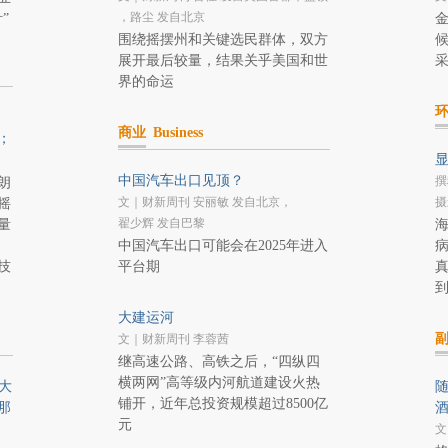
，路尘 发自北京
”
围绕摇摆州和关键选民群体，双方
展开最后较量，结果关乎美国和世
界的命运
商业
Business
；
中国汽车出口见顶？
撰
朗
文｜财新周刊 安丽敏 发自北京，
摄
摇
翟少辉 发自巴黎
量
中国汽车出口可能会在2025年进入
病
技
平台期
到
大建运河
文｜财新周刊 李蓉茜
继高速公路、高铁之后，“四纵四
横两网”高等级内河航道建设火热
大
铺开，近年总投资规模超过8500亿
那
元
文