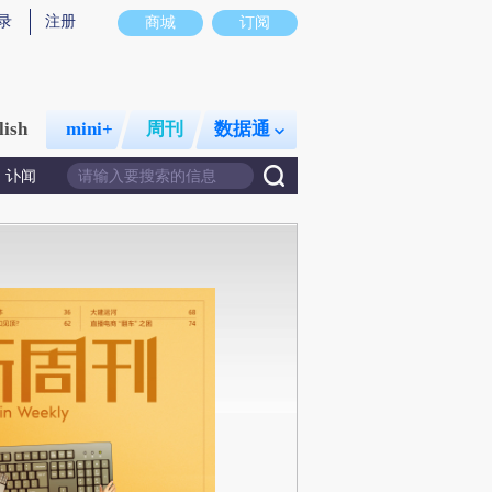
录
注册
商城
订阅
lish
mini+
周刊
数据通
讣闻