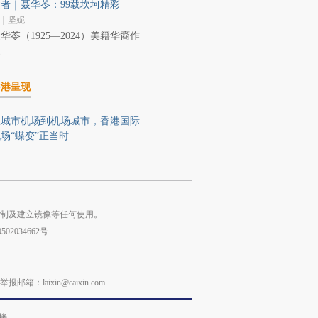
者｜聂华苓：99载坎坷精彩
｜坚妮
华苓（1925—2024）美籍华裔作
家
香港呈现
从城市机场到机场城市，香港国际
场“蝶变”正当时
复制及建立镜像等任何使用。
02034662号
laixin@caixin.com
接