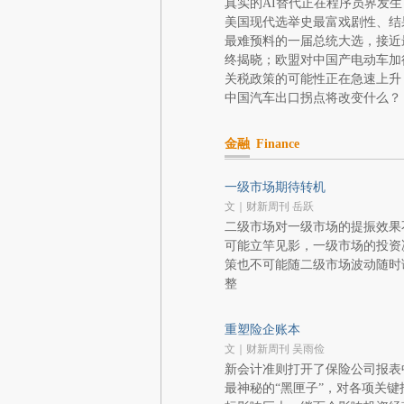
真实的AI替代正在程序员界发生
美国现代选举史最富戏剧性、结
最难预料的一届总统大选，接近
终揭晓；欧盟对中国产电动车加
关税政策的可能性正在急速上升
中国汽车出口拐点将改变什么？
金融
Finance
一级市场期待转机
文｜财新周刊 岳跃
二级市场对一级市场的提振效果
可能立竿见影，一级市场的投资
策也不可能随二级市场波动随时
整
重塑险企账本
文｜财新周刊 吴雨俭
新会计准则打开了保险公司报表
最神秘的“黑匣子”，对各项关键