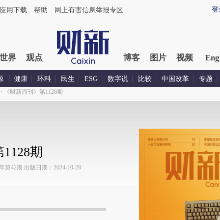
登
应用下载
帮助
网上有害信息举报专区
世界
观点
博客
图片
视频
Eng
源
健康
环科
民生
ESG
数字说
比较
中国改革
专题
>
《财新周刊》第1128期
128期
42期 出版日期：2024-10-28