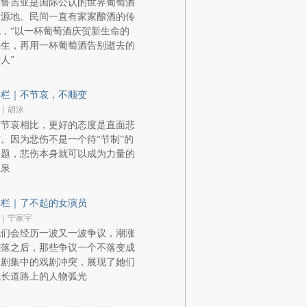
格鲁吉亚是国际公认的世界葡萄酒
发源地。民间一直有家家酿酒的传
，“以一杯葡萄酒庆贺新生命的
诞生，再用一杯葡萄酒告别逝去的
人”
专栏｜不节哀，不顺变
｜胡泳
与节哀相比，更好的态度是直面悲
。因为悲伤不是一个待“节制”的
问题，悲伤本身就可以成为力量的
源泉
专栏｜了不起的女演员
｜宁家宇
她们会经历一波又一波争议，潮涨
潮落之后，那些争议一个不落变成
了剧集中的戏剧冲突，展现了她们
成长道路上的人物弧光