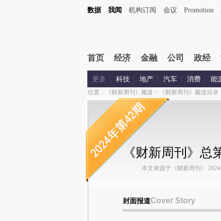
数据
我闻
机构订阅
会议
Promotion
首页
经济
金融
公司
政经
更多
科技
地产
汽车
消费
能
位置：
《财新周刊》频道
>
《财新周刊》频道目录
《财新周刊》总第1
本文来源于《财新周刊》 2024年第
Cover Story
封面报道