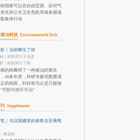
金砖国家可以在自由贸易、应对气
候变化和公共卫生危机等很多领域
采取集体行动
环境与科技
Environment&Tech
显影｜当槟榔生了病
稿｜财新周刊 王克柔
影｜财新周刊 丁刚
海南的槟榔得了一种难治的黄化
，40多年里，科研专家试图厘清
真正的病因，到目前为止还只能做
“可防可控不可治”
副刊
Supplement
随笔｜与法国媲美的格鲁吉亚葡萄
酒
｜蒋金晗