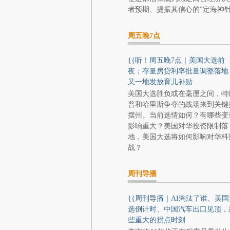
者预期、提振其信心的“定海神针
周五晚7点
{{听！周五晚7点｜美国大选前
夜；存量房贷利率批量调整落地
又一地发放育儿补贴
美国大选胜负或在毫厘之间，特
普和哈里斯争夺的战场来到关键
摆州。当前选情如何？有哪些变
影响重大？美国对华投资限制落
地，美国大选将如何影响对华科
战？
周刊导播
{{周刊导播｜AI淘汰了谁、美国
选倒计时、中国汽车出口见顶，
些重大的拐点时刻