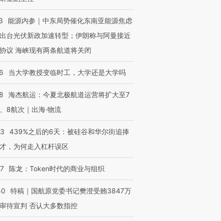
有意思的生活方式·第三对
住三大增长引擎是什么？
有意思的
3
能源内参｜中东局势催化东南亚能源焦虑
出台光伏新政加速转型；伊朗称与阿曼接近
协议 海峡现有两条航道将关闭
6
当大学教授变临时工，大学还是大学吗
8
海杰航运：今夏北极航道运营将扩大至7
、8航次｜出海·物流
53
439%之后的6天：被硅谷和华尔街追捧
才，为何走入杠杆误区
07
陈龙：Token时代的商业与组织
50
特稿｜国航原党委书记樊澄受贿3847万
审待宣判 否认大多数指控