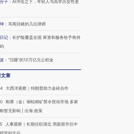
分子
：
AI冲击之下，年轻人与高学历女性更
坤
：
耳闻目睹的几位律师
日记
：
长护险覆盖全国 筹资和服务给予将持
码
波
：
“沉睡”的10万亿元公积金
新文章
OX的吸金
马航飞行员跨国走私7万
视线｜被称为“蟑螂”的印
让中产们甘
粒摇头丸 尿检体内含3种
度Z世代 用街头抗争将教
秘鲁纳斯
44
大西洋观察｜特朗普助力金砖合作
”？
毒品
育部长拱下台
13人遇难
40
刚果（金）铜钴精矿禁令扰动市场 多家
称暂无影响 | 出海·政策
进第四届链博
25
人事观察｜长期任职湖北 周新群升任中
【商旅对话】华住集团
技“链”接产
【特别呈现】寻找100种
CFO：不靠规模取胜，华
【特别呈
研室副主任