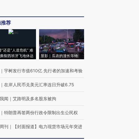
辑推荐
侵”还是“人道危机” 难
撕裂西班牙飞地休达
显影｜瓜农的漫长等待
｜
宇树发行市值610亿 先行者的加速和考验
｜
在岸人民币兑美元汇率连日升破6.75
我闻
｜
艾路明及多名股东被拘
｜
特朗普再签两份行政令限制出生公民权
周刊
｜
【封面报道】电力现货市场元年突进