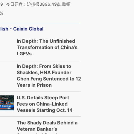
29
今日开盘：沪指报3896.49点 跌幅
0%
lish - Caixin Global
In Depth: The Unfinished
Transformation of China’s
LGFVs
In Depth: From Skies to
Shackles, HNA Founder
Chen Feng Sentenced to 12
Years in Prison
U.S. Details Steep Port
Fees on China-Linked
Vessels Starting Oct. 14
The Shady Deals Behind a
Veteran Banker’s