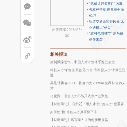
“武威抓记者事件”内幕
去杠杆变奏 但并非全面
松绑
轨道交通掀监管风暴 比
亚迪撞上“枪口”
出版日期 2018-07-
“农村包围城市” 黑马拼
30
多多来袭
相关报道
抑制浮躁之气，中国人才计划体系要怎么改
科技人才评价改革意见出台 专家指人才计划已泛
滥
美足球协会CEO：将努力为2026年世界杯培养人
才
马化腾：吸引人才不能只依靠产业聚集
【财新周刊】【社论】“用人才”比“抢人才”更重要
如何使“抢”来的人才真正留下来
【财新周刊】高智商人才为何屡屡被骗