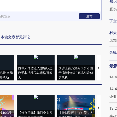
知识
受伤
新网观点
发布
丁金
村夫
本篇文章暂无评论
续加
吴晓
最
西班牙休达进入紧急状态
加沙上百万流离失所者困
视线｜HYR
纪录 当局
数千非法移民从摩洛哥闯
于“塑料烤箱” 高温引发健
术：是什么
14:
外活动
入
康危机
心“花钱找虐
14:
企业
【推广】走
13:
找100种
【特别呈现】澳门全力探
【特别呈现】《东莞，人
会，让数智科
央政