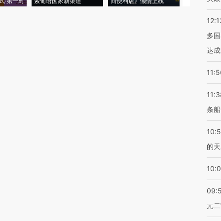
式·第一对
索葡语国家新渠道
间便利店》倾情上线
业
12:1
多国
达成
11:5
11:3
条船
10:
的天
10:
09:
元二