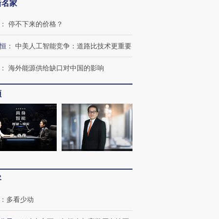
新名家
：
停不下来的价格？
恒
：
中美人工智能竞争：道路比技术更重要
：
海外能源供给缺口对中国的影响
频
客
：
多看少动