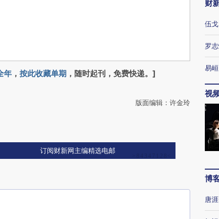
财
伍戈
罗志
易峘
全年
，
按此收藏单期
，随时起刊，免费快递。]
视
版面编辑：许金玲
订阅财新网主编精选电邮
博
唐涯