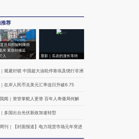
辑推荐
宜昌局部短时降雨
8毫米 紧急转移近
00人
显影｜瓜农的漫长等待
｜
规避封锁 中国超大油轮停靠埃及绕行非洲
｜
在岸人民币兑美元汇率连日升破6.75
我闻
｜
资管掌舵人更替 百年人寿僵局何解
｜
多国出台光伏新政加速转型
周刊
｜
【封面报道】电力现货市场元年突进