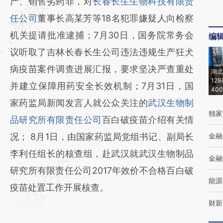
产、销售劣药罪，对
长春长生生物科技有限责
任公司
董事长高某芳等18名犯罪嫌疑人向检察
机关提请批准逮捕；7月30日，国务院常务会
编
议听取了吉林长春长生公司违法违规生产狂犬
病疫苗案件调查进展汇报，要求坚决严查重处
湖北
12
并建立保障用药安全长效机制；7月31日，国
40
家药监局新闻发言人就公众关注的
武汉生物制
独家
品研究所有限责任公司
百白破疫苗介绍有关情
况； 8月1日，由国家药监局党组书记、副局长
金融
李利任组长的核查组，赴武汉就武汉生物制品
金融
研究所有限责任公司2017年效价不合格百白破
能源
疫苗处置工作开展核查。
财新