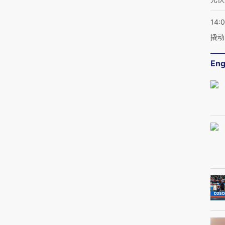
14:
撬动
Eng