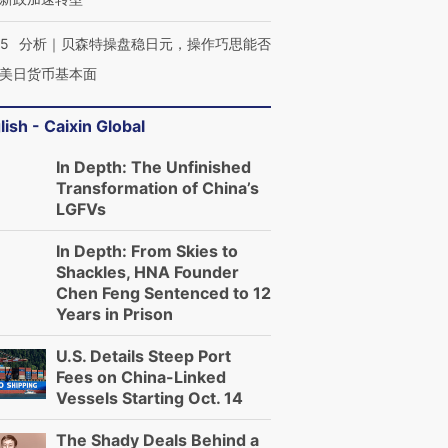
05
分析｜贝森特操盘稳日元，操作巧思能否
美日货币基本面
lish - Caixin Global
In Depth: The Unfinished
Transformation of China’s
LGFVs
In Depth: From Skies to
Shackles, HNA Founder
Chen Feng Sentenced to 12
Years in Prison
U.S. Details Steep Port
Fees on China-Linked
Vessels Starting Oct. 14
The Shady Deals Behind a