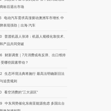
商标后退出市场
6
电动汽车需求高涨驱动澳洲车市增长 中
牌表现强劲｜出海·汽车
00
普渡机器人张涛：机器人规模化靠技术、
和产品共同突破
56
财新调查｜7月消费或有反弹、出口维持
 受哪些因素带动？
42
生态环境法典将施行 最高法明确新旧法
与追责规则
0
看空消费的“三大误区”
59
中东局势催化东南亚能源焦虑 多国出台
新政加速转型