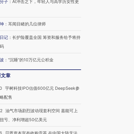
分子
：
AI冲击之下，年轻人与高学历女性更
坤
：
耳闻目睹的几位律师
日记
：
长护险覆盖全国 筹资和服务给予将持
OX的吸金
马航飞行员跨国走私7万
视线｜被称为“蟑螂”的印
让中产们甘
码
粒摇头丸 尿检体内含3种
度Z世代 用街头抗争将教
秘鲁纳斯
”？
毒品
育部长拱下台
13人遇难
波
：
“沉睡”的10万亿元公积金
新文章
进第四届链博
【商旅对话】华住集团
0
宇树科技IPO估值600亿元 DeepSeek参
技“链”接产
【特别呈现】寻找100种
CFO：不靠规模取胜，华
【特别呈
略配售
有意思的生活方式·第三对
住三大增长引擎是什么？
有意思的
22
油气市场剧烈波动现套利空间 嘉能可上
扭亏、净利增超50亿美元
6
贝恩资本宣布收购贡茶 在中国大陆无法