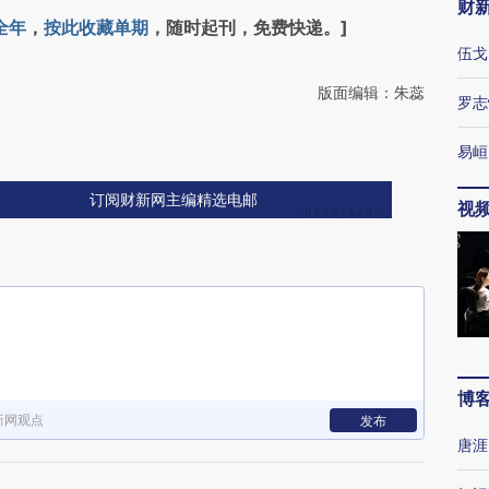
财
全年
，
按此收藏单期
，随时起刊，免费快递。]
伍戈
版面编辑：朱蕊
罗志
易峘
订阅财新网主编精选电邮
视
博
新网观点
发布
唐涯