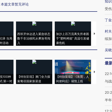
知识
本篇文章暂无评论
受伤
丁金
村夫
西班牙休达进入紧急状态
加沙上百万流离失所者困
视线｜HYR
纪录 当局
数千非法移民从摩洛哥闯
于“塑料烤箱” 高温引发健
术：是什么
续加
外活动
入
康危机
心“花钱找虐
吴晓
最
【推广】走
22:1
找100种
【特别呈现】澳门全力探
【特别呈现】《东莞，人
会，让数智科
与战
式·第一对
索葡语国家新渠道
间便利店》倾情上线
业
20:
半年
17:2