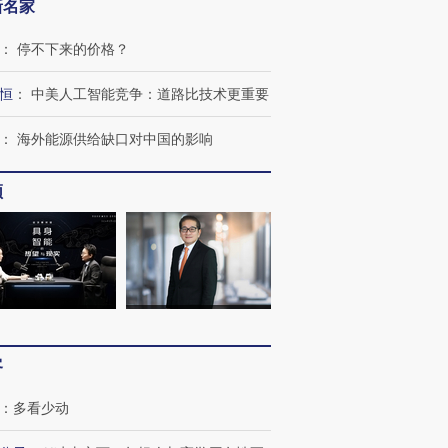
新名家
：
停不下来的价格？
恒
：
中美人工智能竞争：道路比技术更重要
：
海外能源供给缺口对中国的影响
频
客
：
多看少动