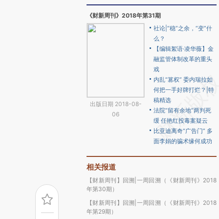
《财新周刊》2018年第31期
社论|“稳”之余，“变”什
么？
【编辑絮语·凌华薇】金
融监管体制改革的重头
戏
内乱“篡权” 委内瑞拉如
何把一手好牌打烂？|特
稿精选
出版日期 2018-08-
法院“留有余地”两判死
06
缓 任艳红投毒案疑云
比亚迪离奇“广告门” 多
面李娟的骗术缘何成功
相关报道
【财新周刊】回溯|一周回溯（《财新周刊》2018
年第30期）
【财新周刊】回溯|一周回溯（《财新周刊》2018
年第29期）