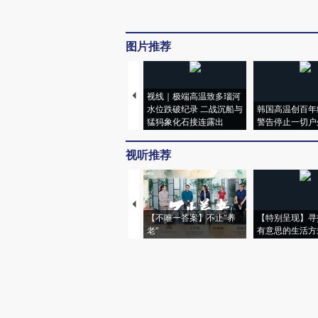
图片推荐
视线｜极端高温致多瑙河
水位跌破纪录 二战沉船与
韩国高温创百年
猛犸象化石接连露出
警告停止一切户
视听推荐
【不唯一答案】不止“养
【特别呈现】寻
老”
有意思的生活方