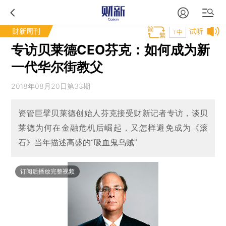
财新周刊
试听
T中
专访贝莱德CEO芬克：如何成为新
一代华尔街教父
2018年08月20日第33期
资管巨擘贝莱德创始人芬克接受财新记者专访，谈贝
莱德为何在金融危机后崛起，又怎样避免成为《滚
石》当年描述高盛的“吸血鬼乌贼”
订阅后播放完整视频