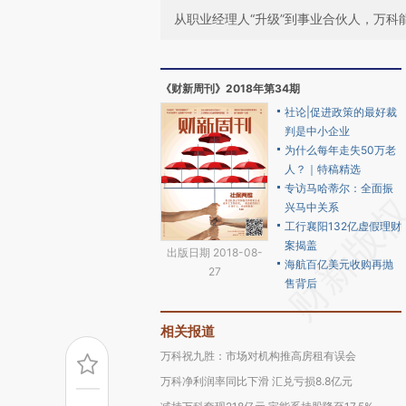
从职业经理人“升级”到事业合伙人，万科
《财新周刊》2018年第34期
社论|促进政策的最好裁
判是中小企业
为什么每年走失50万老
人？｜特稿精选
专访马哈蒂尔：全面振
兴马中关系
工行襄阳132亿虚假理财
案揭盖
出版日期 2018-08-
海航百亿美元收购再抛
27
售背后
相关报道
万科祝九胜：市场对机构推高房租有误会
万科净利润率同比下滑 汇兑亏损8.8亿元