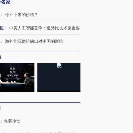
新名家
：
停不下来的价格？
恒
：
中美人工智能竞争：道路比技术更重要
：
海外能源供给缺口对中国的影响
频
客
：
多看少动