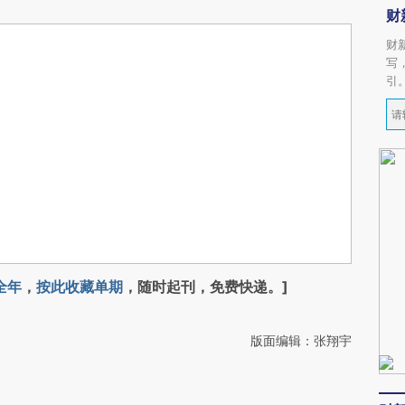
财
财
写
引
全年
，
按此收藏单期
，随时起刊，免费快递。]
版面编辑：张翔宇