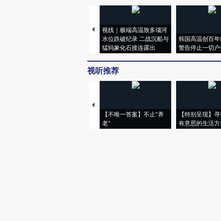
视线｜极端高温致多瑙河
水位跌破纪录 二战沉船与
韩国高温创百年
猛犸象化石接连露出
警告停止一切户
视听推荐
【不唯一答案】不止“养
【特别呈现】寻
老”
有意思的生活方