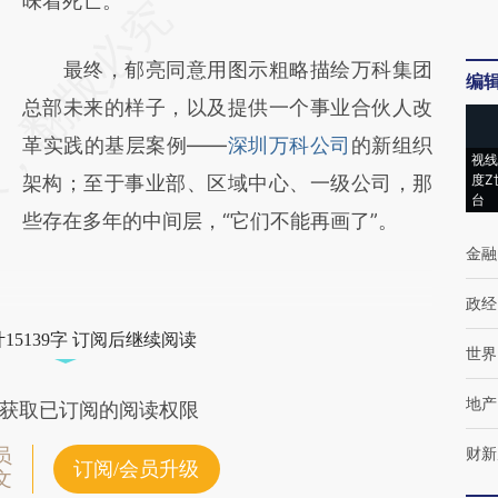
味着死亡。”
最终，郁亮同意用图示粗略描绘万科集团
编
总部未来的样子，以及提供一个事业合伙人改
革实践的基层案例——
深圳万科公司
的新组织
视线
架构；至于事业部、区域中心、一级公司，那
度Z
台
些存在多年的中间层，“它们不能再画了”。
金融
政经
15139字 订阅后继续阅读
世界
地产
获取已订阅的阅读权限
财新
员
订阅/会员升级
文