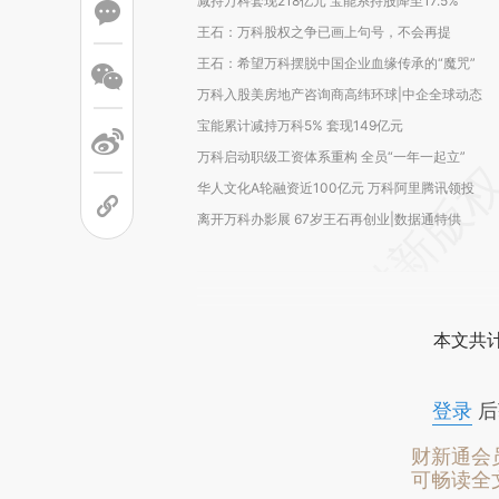
减持万科套现218亿元 宝能系持股降至17.5%
王石：万科股权之争已画上句号，不会再提
王石：希望万科摆脱中国企业血缘传承的“魔咒”
万科入股美房地产咨询商高纬环球|中企全球动态
宝能累计减持万科5% 套现149亿元
万科启动职级工资体系重构 全员“一年一起立”
华人文化A轮融资近100亿元 万科阿里腾讯领投
离开万科办影展 67岁王石再创业|数据通特供
本文共计
登录
后
财新通会
可畅读全