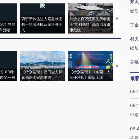
知识
受伤
西班牙休达进入紧急状态
加沙上百万流离失所者困
马航飞行员
纪录 当局
数千非法移民从摩洛哥闯
于“塑料烤箱” 高温引发健
粒摇头丸 尿
丁金
外活动
入
康危机
毒品
村夫
续加
吴晓
【推广】走
找100种
【特别呈现】澳门全力探
【特别呈现】《东莞，人
会，让数智科
式·第一对
索葡语国家新渠道
间便利店》倾情上线
业
最
09:
09:
中东
08:
埃及