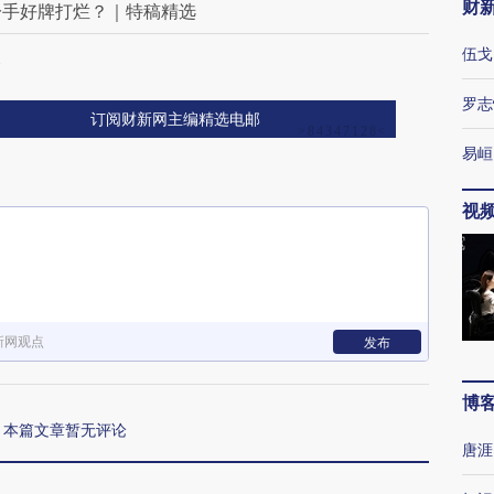
财
一手好牌打烂？｜特稿精选
伍戈
查
罗志
订阅财新网主编精选电邮
易峘
视
新网观点
发布
博
本篇文章暂无评论
唐涯