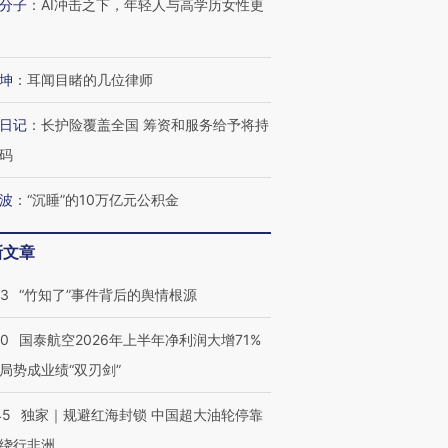
分子
：
AI冲击之下，年轻人与高学历女性更
跨国走私7万
视线｜HY
检体内含3种
坤
：
耳闻目睹的几位律师
泽连斯基密集出访美英 索
秘鲁纳斯卡观光飞机坠毁
术：是什
要防空导弹“救急”
13人遇难
心“花钱找
日记
：
长护险覆盖全国 筹资和服务给予将持
码
波
：
“沉睡”的10万亿元公积金
进第四届链博
【商旅对话】华住集团
技“链”接产
【特别呈现】寻找100种
CFO：不靠规模取胜，华
【特别呈
新文章
有意思的生活方式·第三对
住三大增长引擎是什么？
有意思的
13
“竹知了”事件背后的舆情根源
10
国泰航空2026年上半年净利润大增71%
局势成业绩“双刃剑”
45
独家｜规避红海封锁 中国超大油轮停靠
绕行非洲