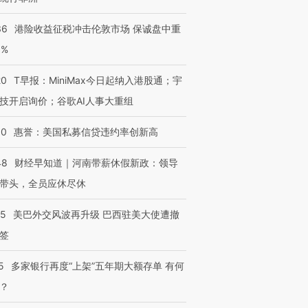
36
港险收益征税冲击伦敦市场 保诚盘中重
3%
20
T早报：MiniMax今日起纳入港股通；宇
技开启询价；谷歌AI人事大重组
30
惠誉：美国私募信贷违约率创新高
48
财经早知道｜河南带薪休假新政：领导
带头，全员应休尽休
05
美巴外交风波再升级 巴西驻美大使遭撤
签
5
多家银行再度“上架”五年期大额存单 有何
？