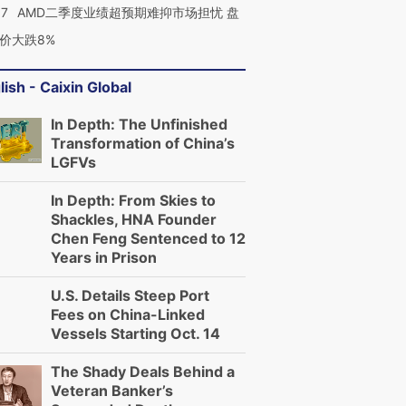
37
AMD二季度业绩超预期难抑市场担忧 盘
价大跌8%
lish - Caixin Global
In Depth: The Unfinished
Transformation of China’s
LGFVs
In Depth: From Skies to
Shackles, HNA Founder
Chen Feng Sentenced to 12
Years in Prison
U.S. Details Steep Port
Fees on China-Linked
Vessels Starting Oct. 14
The Shady Deals Behind a
Veteran Banker’s