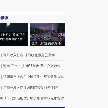
辑推荐
｜被称为“蟑螂”的印
世代 将教育部长拱下
显影｜瓜农的漫长等待
｜
境外收入征税 保险收益缴交已启动
｜
河南“三支一扶”考试舞弊 警方介入侦查
｜
特朗普再上台后中国留学生获签数量大减
｜
广州开发区产业园REIT较发行价“腰斩”
周刊
｜
【封面报道】电力现货市场元年突进