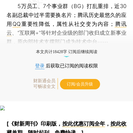
5万员工、7个事业群（BG）打乱重排，近30
名副总裁中过半需要换名片；腾讯历史最悠久的应
用
QQ
重要性降低，属性从社交变为内容；
腾讯
云
、“互联网+”等针对企业级的部门收归成立新事业
群，原内部技术支撑部门成为技术中台⋯⋯
本文共计18428字 订阅后继续阅读
登录
后获取已订阅的阅读权限
财新通会员
订阅/会员升级
可畅读全文
[《财新周刊》印刷版，
按此优惠订阅全年
，
按此收
藏单期
，随时起刊，免费快递。]