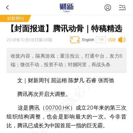
财新周刊
【封面报道】腾讯动骨｜特稿精选
2018年10月08日第39期
试听
English
T中
收拢内容，隔离游戏；重注投云，打通中台，发力B
端；微信不动，投资不动；对撼阿里，再战头条
文｜财新周刊 屈运栩 陈梦凡 石睿 张而弛
腾讯再次开启大调整。
这是
腾讯
（
00700.HK
）成立20年来的第三次
组织结构调整，也会是影响最大的一次。今非昔
比，腾讯已成长为中国首屈一指的巨无霸。