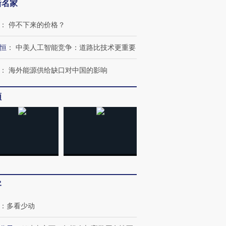
新名家
：
停不下来的价格？
恒
：
中美人工智能竞争：道路比技术更重要
：
海外能源供给缺口对中国的影响
频
客
：
多看少动