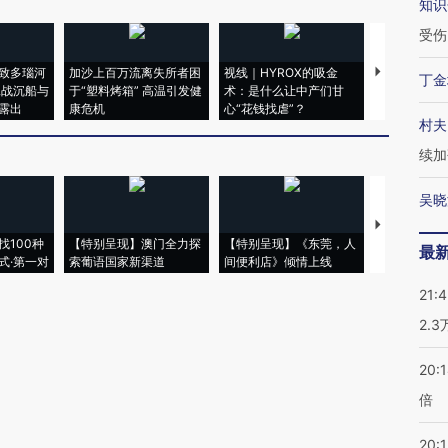
知识
受伤
致多瑙河
加沙上百万流离失所者困
视线｜HYROX的吸金
马航飞行员
丁金
二战沉船与
于“塑料烤箱” 高温引发健
术：是什么让中产们甘
粒摇头丸 尿
露出
康危机
心“花钱找虐”？
毒品
村夫
续加
吴晓
【推广】走
找100种
【特别呈现】澳门全力探
【特别呈现】《东莞，人
会，让数智科
最
式·第一对
索葡语国家新渠道
间便利店》倾情上线
业
21:
2.
20:
倍
20:1