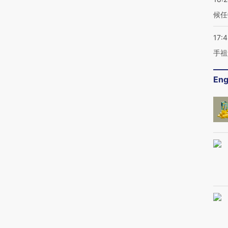
候任
17:
手祖
Eng