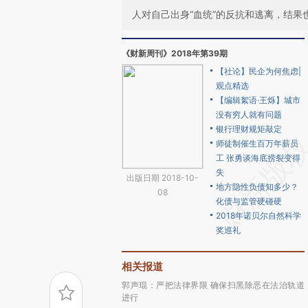
人对自己出身“血统”的反抗和逃离，结
《财新周刊》2018年第39期
【社论】民企为何焦虑|
观点精选
【编辑絮语·王烁】城市
没有穷人就有问题
银行理财规矩敲定
师徒制催生百万年薪员
工 张勇谈海底捞裂变得
失
出版日期 2018-10-
地方隐性负债知多少？
08
化债与监管硬碰硬
2018年诺贝尔自然科学
奖巡礼
相关报道
郭声琨：严把法律界限 确保扫黑除恶在法治轨道
进行