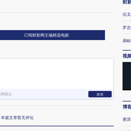
财
伍戈
罗志
订阅财新网主编精选电邮
易峘
视
新网观点
发布
博
本篇文章暂无评论
唐涯