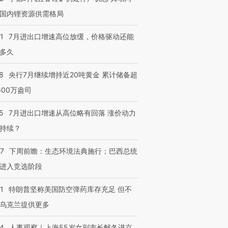
国内锂资源供需格局
1
7月进出口增速高位放缓，价格驱动还能
多久
8
央行7月继续增持近20吨黄金 累计储备超
600万盎司
5
7月进出口增速从高位略有回落 涨价动力
持续？
07
下周前瞻：生态环境法典施行；巴西总统
进入竞选阶段
1
特朗普坚称美国防空弹药库存充足 但不
乌克兰提供更多
24
人事观察｜上海55岁女副市长解冬进京