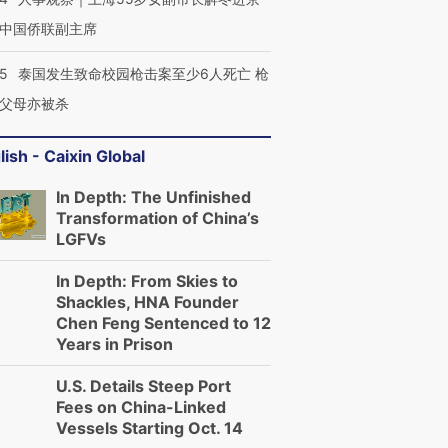
中国侨联副主席
45
泰国发生致命校园枪击案至少6人死亡 枪
父母亦被杀
lish - Caixin Global
In Depth: The Unfinished
Transformation of China’s
LGFVs
In Depth: From Skies to
Shackles, HNA Founder
Chen Feng Sentenced to 12
Years in Prison
U.S. Details Steep Port
Fees on China-Linked
Vessels Starting Oct. 14