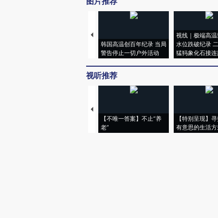
图片推荐
视线｜极端高温
韩国高温创百年纪录 当局
水位跌破纪录 
警告停止一切户外活动
猛犸象化石接连
视听推荐
【不唯一答案】不止“养
【特别呈现】寻
老”
有意思的生活方