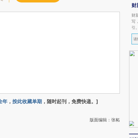
财
财
写
引
全年
，
按此收藏单期
，随时起刊，免费快递。]
版面编辑：张柘