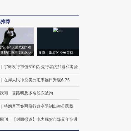
辑推荐
侵”还是“人道危机” 难
撕裂西班牙飞地休达
显影｜瓜农的漫长等待
｜
宇树发行市值610亿 先行者的加速和考验
｜
在岸人民币兑美元汇率连日升破6.75
我闻
｜
艾路明及多名股东被拘
｜
特朗普再签两份行政令限制出生公民权
周刊
｜
【封面报道】电力现货市场元年突进