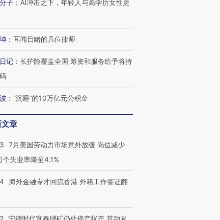
分子
：
AI冲击之下，年轻人与高学历女性更
跨国走私7万
视线｜被称为“蟑螂”的印
视线｜“入侵”还是“人道危
坤
：
耳闻目睹的几位律师
检体内含3种
度Z世代 用街头抗争将教
机”？难民潮撕裂西班牙
秘鲁纳斯
育部长拱下台
飞地休达
13人遇难
日记
：
长护险覆盖全国 筹资和服务给予将持
码
波
：
“沉睡”的10万亿元公积金
进第四届链博
【商旅对话】华住集团
技“链”接产
【特别呈现】寻找100种
CFO：不靠规模取胜，华
【特别呈
新文章
有意思的生活方式·第三对
住三大增长引擎是什么？
有意思的
43
7月美国劳动力市场意外放缓 岗位减少
3万个失业率降至4.1%
14
海外金融专才回流香港 外籍工作签证翻
2
宁德时代宜春锂矿仍处停产状态 其动向