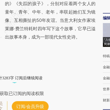
的》《失踪的孩子》，分别对应着两个女人的
童年、青年、中年、老年，串联起她们互为镜
编
像、互相撕扯的50年友谊。当意大利女作家埃
莱娜·费兰特耗时四年写下这个故事，它早已溢
出故事本身，成为一部现代女性史诗。
“入
民潮
特稿
金融
3283字 订阅后继续阅读
金融
世界
获取已订阅的阅读权限
财新
员
订阅/会员升级
文