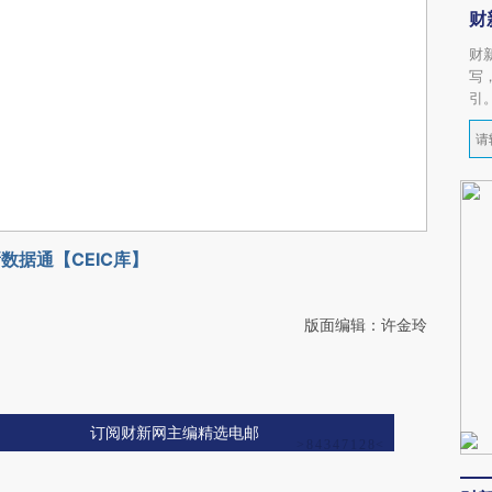
财
财
写
引
数据通【CEIC库】
版面编辑：许金玲
订阅财新网主编精选电邮