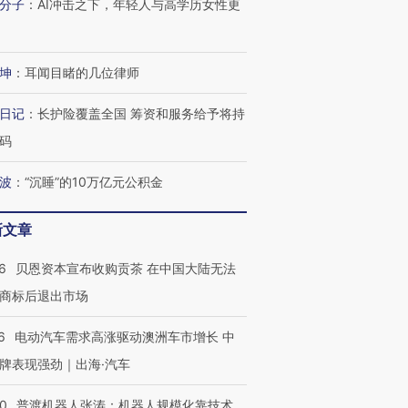
分子
：
AI冲击之下，年轻人与高学历女性更
进第四届链博
【商旅对话】华住集团
技“链”接产
【特别呈现】寻找100种
CFO：不靠规模取胜，华
【特别呈
坤
：
耳闻目睹的几位律师
有意思的生活方式·第三对
住三大增长引擎是什么？
有意思的
日记
：
长护险覆盖全国 筹资和服务给予将持
码
波
：
“沉睡”的10万亿元公积金
新文章
6
贝恩资本宣布收购贡茶 在中国大陆无法
商标后退出市场
6
电动汽车需求高涨驱动澳洲车市增长 中
牌表现强劲｜出海·汽车
00
普渡机器人张涛：机器人规模化靠技术、