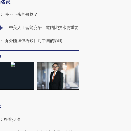
新名家
：
停不下来的价格？
恒
：
中美人工智能竞争：道路比技术更重要
：
海外能源供给缺口对中国的影响
频
跨国走私7万
视线｜HYROX的吸金
视线｜被
客
检体内含3种
术：是什么让中产们甘
泽连斯基密集出访美英 索
度Z世代
心“花钱找虐”？
要防空导弹“救急”
育部长拱
：
多看少动