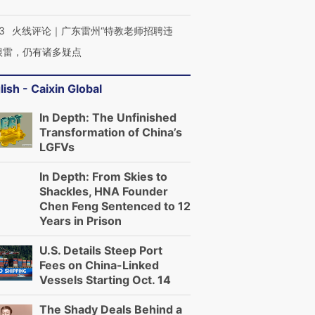
3
火线评论｜广东雷州“特教老师招聘违
很雷，仍有诸多疑点
lish - Caixin Global
In Depth: The Unfinished
Transformation of China’s
LGFVs
In Depth: From Skies to
Shackles, HNA Founder
Chen Feng Sentenced to 12
Years in Prison
U.S. Details Steep Port
Fees on China-Linked
Vessels Starting Oct. 14
The Shady Deals Behind a