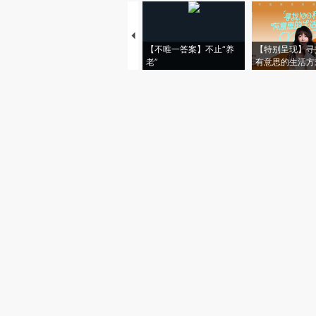
【不唯一答案】不止“养
【特别呈现】寻
老”
有意思的生活方