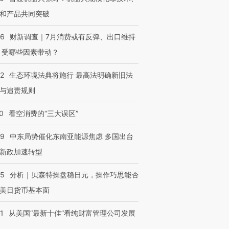
和产品共同突破
56
财新调查｜7月消费或有反弹、出口维持
 受哪些因素带动？
42
生态环境法典将施行 最高法明确新旧法
与追责规则
0
看空消费的“三大误区”
59
中东局势催化东南亚能源焦虑 多国出台
新政加速转型
05
分析｜贝森特操盘稳日元，操作巧思能否
美日货币基本面
1
从美国“最新十佳”看纯财富管理公司发展