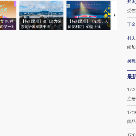
知识
受伤
【推广】走
找100种
【特别呈现】澳门全力探
【特别呈现】《东莞，人
会，让数智科
丁金
式·第一对
索葡语国家新渠道
间便利店》倾情上线
业
村夫
续加
吴晓
最
17:2
注册
17:1
国品
17: