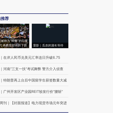
辑推荐
|被称为“蟑螂”的印度
代 将教育部长拱下台
显影｜瓜农的漫长等待
｜
在岸人民币兑美元汇率连日升破6.75
｜
河南“三支一扶”考试舞弊 警方介入侦查
｜
特朗普再上台后中国留学生获签数量大减
｜
广州开发区产业园REIT较发行价“腰斩”
周刊
｜
【封面报道】电力现货市场元年突进