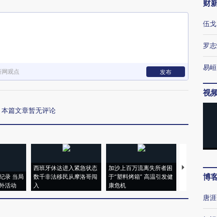
财
伍戈
罗志
易峘
新网观点
发布
视
本篇文章暂无评论
西班牙休达进入紧急状态
加沙上百万流离失所者困
马航飞行员
博
纪录 当局
数千非法移民从摩洛哥闯
于“塑料烤箱” 高温引发健
粒摇头丸 尿
外活动
入
康危机
毒品
唐涯