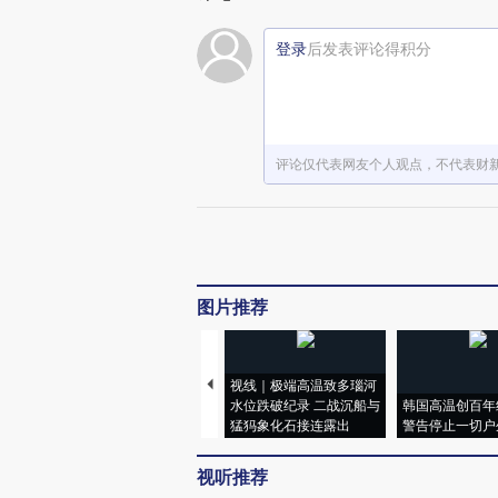
登录
后发表评论得积分
评论仅代表网友个人观点，不代表财
图片推荐
视线｜极端高温致多瑙河
水位跌破纪录 二战沉船与
韩国高温创百年
猛犸象化石接连露出
警告停止一切户
视听推荐