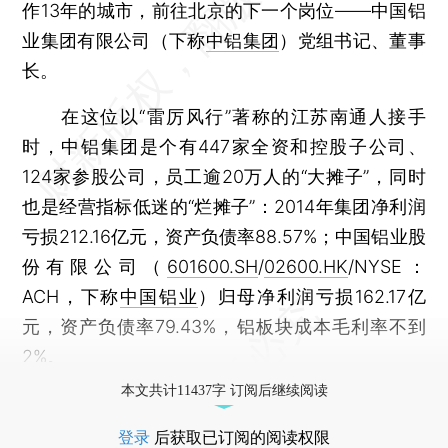
作13年的城市，前往北京的下一个岗位——中国铝
业集团有限公司（下称
中铝集团
）党组书记、董事
长。
在这位以“雷厉风行”著称的江苏南通人接手
时，中铝集团是个有447家全资和控股子公司、
124家参股公司，员工逾20万人的“大摊子”，同时
也是经营指标低迷的“烂摊子”：2014年集团净利润
亏损212.16亿元，资产负债率88.57%；中国铝业股
份有限公司（
601600.SH
/
02600.HK
/NYSE：
ACH，下称
中国铝业
）归母净利润亏损162.17亿
元，资产负债率79.43%，铝板块成本毛利率不到
2%。
本文共计11437字 订阅后继续阅读
登录
后获取已订阅的阅读权限