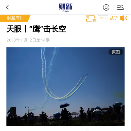
财新周刊
试听
T中
天眼丨“鹰”击长空
2018年11月12日第44期
原图