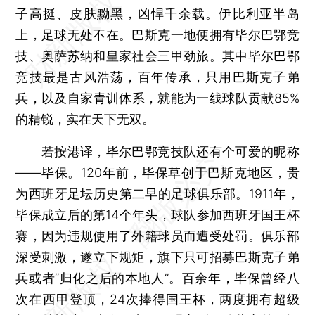
子高挺、皮肤黝黑，凶悍千余载。伊比利亚半岛
上，足球无处不在。巴斯克一地便拥有毕尔巴鄂竞
技、奥萨苏纳和皇家社会三甲劲旅。其中毕尔巴鄂
竞技最是古风浩荡，百年传承，只用巴斯克子弟
兵，以及自家青训体系，就能为一线球队贡献85%
的精锐，实在天下无双。
若按港译，毕尔巴鄂竞技队还有个可爱的昵称
——毕保。120年前，毕保草创于巴斯克地区，贵
为西班牙足坛历史第二早的足球俱乐部。1911年，
毕保成立后的第14个年头，球队参加西班牙国王杯
赛，因为违规使用了外籍球员而遭受处罚。俱乐部
深受刺激，遂立下规矩，旗下只可招募巴斯克子弟
兵或者“归化之后的本地人”。百余年，毕保曾经八
次在西甲登顶，24次捧得国王杯，两度拥有超级