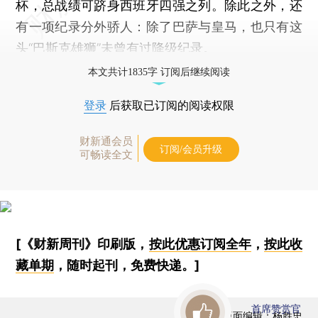
杯，总战绩可跻身西班牙四强之列。除此之外，还
有一项纪录分外骄人：除了巴萨与皇马，也只有这
头“巴斯克雄狮”未曾有过降级纪录。
本文共计1835字 订阅后继续阅读
登录
后获取已订阅的阅读权限
财新通会员
订阅/会员升级
可畅读全文
[《财新周刊》印刷版，
按此优惠订阅全年
，
按此收
藏单期
，随时起刊，免费快递。]
首席赞赏官
版面编辑：杨胜忠