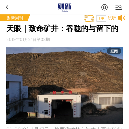
财新周刊
试听
T中
天眼｜致命矿井：吞噬的与留下的
2019年01月21日第03期
原图