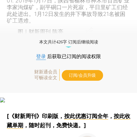
01. 2019年1月17日，陕西省榆林市神木市百吉矿业
李家沟煤矿，副平硐口一片死寂，平日里矿工们经
此处进出。1月12日发生的井下事故导致21名被困
矿工遇难。
图｜财新周刊 陈亮
本文共计426字 订阅后继续阅读
登录
后获取已订阅的阅读权限
财新通会员
订阅/会员升级
可畅读全文
[《财新周刊》印刷版，
按此优惠订阅全年
，
按此收
藏单期
，随时起刊，免费快递。]