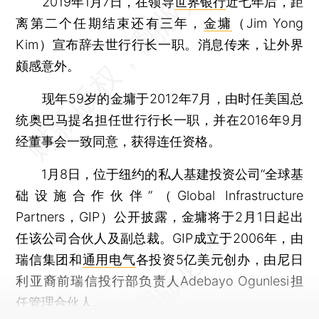
2019年1月7日，在领导
世界银行
近七年后，距
离第二个任期结束还有三年，
金墉
（Jim Yong
Kim）宣布辞去世行行长一职。消息传来，让外界
颇感意外。
现年59岁的金墉于2012年7月，由时任美国总
统奥巴马提名担任世行行长一职，并在2016年9月
经董事会一致同意，获得连任资格。
1月8日，位于纽约的私人基建投资公司“全球基
础设施合作伙伴”（Global Infrastructure
Partners，GIP）公开披露，金墉将于2月1日起出
任该公司合伙人及副总裁。GIP成立于2006年，由
瑞信集团和
通用电气
各投资5亿美元创办，由尼日
利亚裔前瑞信投行部负责人Adebayo Ogunlesi担
任管理合伙人。