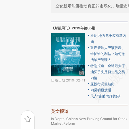
全套新规能否推动真正的市场化，增量市
《财新周刊》2019年第05期
社论|地方竞争应有新内
涵
破产管理人应该代表、
维护谁的利益？如何激
活破产管理人
特别报道｜全球最大原
油买手失足衍生品交易
内情
出版日期 2019-02-11
亚投行调整航向
内需明显放缓
天齐“豪赌”智利锂矿
英文报道
In Depth: China’s New Proving Ground for Stock
Market Reform