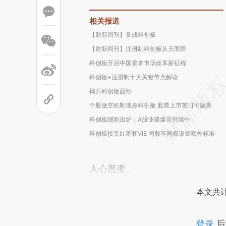
相关报道
【财新周刊】备战科创板
【财新周刊】注册制科创板从天而降
科创板开启中国资本市场改革新征程
科创板+注册制十大关键节点解读
揭开科创板面纱
个股做空机制现身科创板 股票上市首日可融券
科创板细则出炉；A股业绩爆雷持续中
科创板接受红筹和VIE 同股不同权设置额外标准
人心思变。
本文共计
登录
后