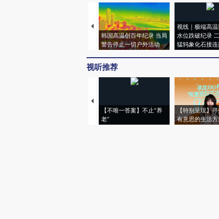
视线｜极端高温
韩国高温创百年纪录 当局
水位跌破纪录 
警告停止一切户外活动
猛犸象化石接连
视听推荐
【不唯一答案】不止“养
【特别呈现】寻
老”
有意思的生活方