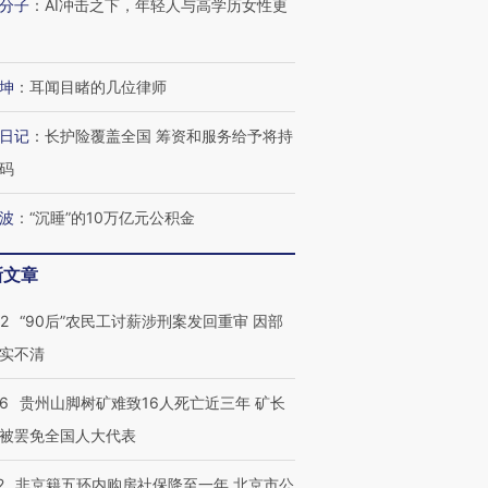
分子
：
AI冲击之下，年轻人与高学历女性更
跨国走私7万
视线｜被称为“蟑螂”的印
视线｜“入侵”还是“人道危
检体内含3种
度Z世代 用街头抗争将教
机”？难民潮撕裂西班牙
秘鲁纳斯
坤
：
耳闻目睹的几位律师
育部长拱下台
飞地休达
13人遇难
日记
：
长护险覆盖全国 筹资和服务给予将持
码
波
：
“沉睡”的10万亿元公积金
进第四届链博
【商旅对话】华住集团
技“链”接产
【特别呈现】寻找100种
CFO：不靠规模取胜，华
【特别呈
有意思的生活方式·第三对
住三大增长引擎是什么？
有意思的
新文章
32
“90后”农民工讨薪涉刑案发回重审 因部
实不清
36
贵州山脚树矿难致16人死亡近三年 矿长
被罢免全国人大代表
2
非京籍五环内购房社保降至一年 北京市公