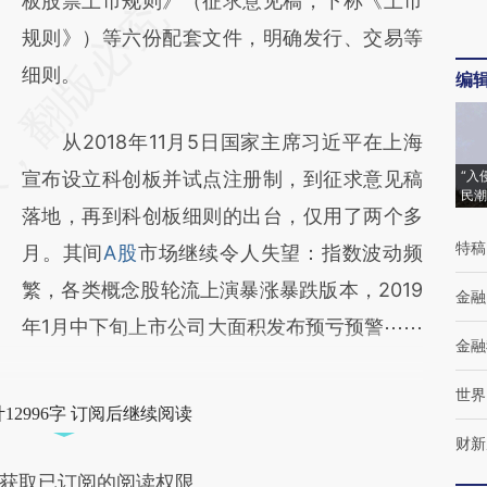
板股票上市规则》（征求意见稿，下称《上市
规则》）等六份配套文件，明确发行、交易等
细则。
编
从2018年11月5日国家主席习近平在上海
宣布设立科创板并试点注册制，到征求意见稿
“入
民潮
落地，再到科创板细则的出台，仅用了两个多
特稿
月。其间
A股
市场继续令人失望：指数波动频
繁，各类概念股轮流上演暴涨暴跌版本，2019
金融
年1月中下旬上市公司大面积发布预亏预警⋯⋯
金融
世界
12996字 订阅后继续阅读
财新
获取已订阅的阅读权限