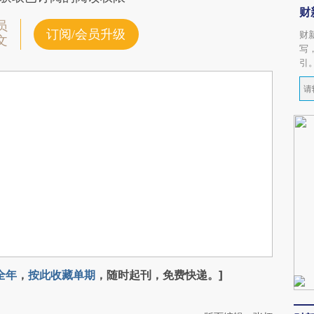
财
员
订阅/会员升级
财
文
写
引
全年
，
按此收藏单期
，随时起刊，免费快递。]