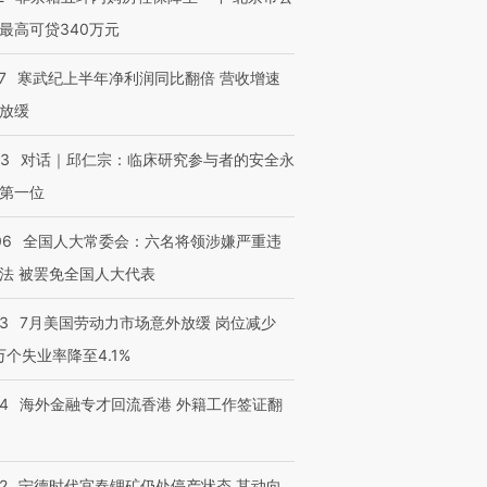
最高可贷340万元
7
寒武纪上半年净利润同比翻倍 营收增速
放缓
53
对话｜邱仁宗：临床研究参与者的安全永
第一位
06
全国人大常委会：六名将领涉嫌严重违
法 被罢免全国人大代表
43
7月美国劳动力市场意外放缓 岗位减少
3万个失业率降至4.1%
14
海外金融专才回流香港 外籍工作签证翻
2
宁德时代宜春锂矿仍处停产状态 其动向