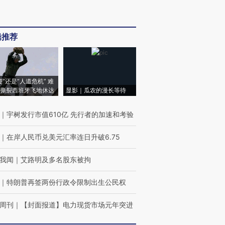
辑推荐
侵”还是“人道危机” 难
撕裂西班牙飞地休达
显影｜瓜农的漫长等待
｜
宇树发行市值610亿 先行者的加速和考验
｜
在岸人民币兑美元汇率连日升破6.75
我闻
｜
艾路明及多名股东被拘
｜
特朗普再签两份行政令限制出生公民权
周刊
｜
【封面报道】电力现货市场元年突进