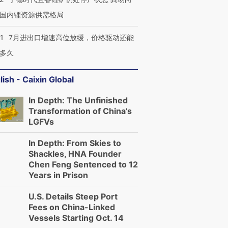
国内锂资源供需格局
1
7月进出口增速高位放缓，价格驱动还能
多久
lish - Caixin Global
In Depth: The Unfinished
Transformation of China’s
LGFVs
In Depth: From Skies to
Shackles, HNA Founder
Chen Feng Sentenced to 12
Years in Prison
U.S. Details Steep Port
Fees on China-Linked
Vessels Starting Oct. 14