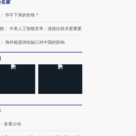
新名家
：
停不下来的价格？
恒
：
中美人工智能竞争：道路比技术更重要
：
海外能源供给缺口对中国的影响
频
客
：
多看少动