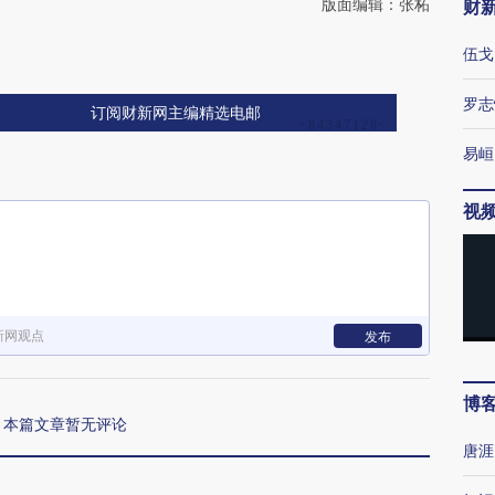
版面编辑：张柘
财
伍戈
罗志
订阅财新网主编精选电邮
易峘
视
新网观点
发布
博
本篇文章暂无评论
唐涯