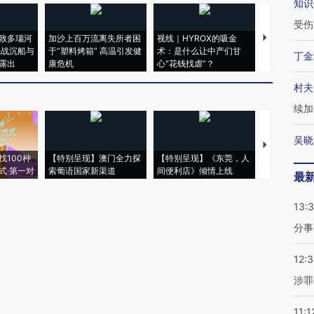
知识
受伤
致多瑙河
加沙上百万流离失所者困
视线｜HYROX的吸金
马航飞行员
二战沉船与
于“塑料烤箱” 高温引发健
术：是什么让中产们甘
粒摇头丸 尿
丁金
露出
康危机
心“花钱找虐”？
毒品
村夫
续加
吴晓
【推广】走
找100种
【特别呈现】澳门全力探
【特别呈现】《东莞，人
会，让数智科
式·第一对
索葡语国家新渠道
间便利店》倾情上线
业
最
13:
分事
12:
涉罪
11:1