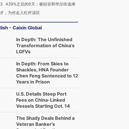
53
439%之后的6天：被硅谷和华尔街追捧
才，为何走入杠杆误区
lish - Caixin Global
In Depth: The Unfinished
Transformation of China’s
LGFVs
In Depth: From Skies to
Shackles, HNA Founder
Chen Feng Sentenced to 12
Years in Prison
U.S. Details Steep Port
Fees on China-Linked
Vessels Starting Oct. 14
The Shady Deals Behind a
Veteran Banker’s