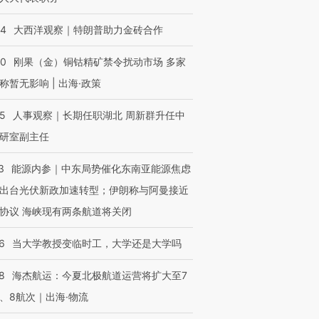
44
大西洋观察｜特朗普助力金砖合作
40
刚果（金）铜钴精矿禁令扰动市场 多家
称暂无影响 | 出海·政策
25
人事观察｜长期任职湖北 周新群升任中
研室副主任
3
能源内参｜中东局势催化东南亚能源焦虑
出台光伏新政加速转型；伊朗称与阿曼接近
协议 海峡现有两条航道将关闭
6
当大学教授变临时工，大学还是大学吗
8
海杰航运：今夏北极航道运营将扩大至7
、8航次｜出海·物流