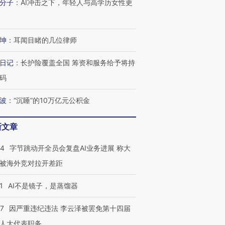
分子
：
AI冲击之下，年轻人与高学历女性更
坤
：
耳闻目睹的几位律师
跨国走私7万
视线｜被称为“蟑螂”的印
视线｜“入侵”还是“人道危
日记
：
长护险覆盖全国 筹资和服务给予将持
检体内含3种
度Z世代 用街头抗争将教
机”？难民潮撕裂西班牙
秘鲁纳斯
育部长拱下台
飞地休达
13人遇难
码
波
：
“沉睡”的10万亿元公积金
新文章
进第四届链博
【商旅对话】华住集团
技“链”接产
【特别呈现】寻找100种
CFO：不靠规模取胜，华
【特别呈
44
字节跳动开全员会复盘AI业务进展 称大
有意思的生活方式·第三对
住三大增长引擎是什么？
有意思的
被海外竞对拉开差距
1
AI不是镜子，是蒸馏器
07
因严重违纪违法 李云泽被罢免第十四届
人大代表职务