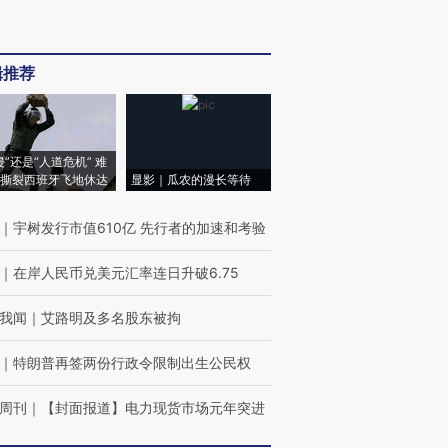
辑推荐
侵”还是“人道危机” 难
撕裂西班牙飞地休达
显影｜瓜农的漫长等待
｜
宇树发行市值610亿 先行者的加速和考验
｜
在岸人民币兑美元汇率连日升破6.75
我闻
｜
艾路明及多名股东被拘
｜
特朗普再签两份行政令限制出生公民权
周刊
｜
【封面报道】电力现货市场元年突进