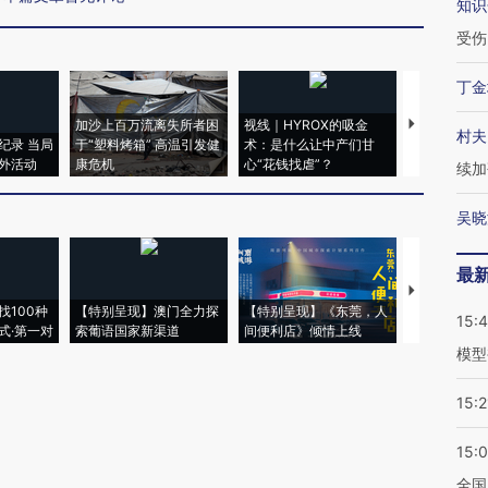
知识
受伤
丁金
加沙上百万流离失所者困
视线｜HYROX的吸金
马航飞行员
村夫
纪录 当局
于“塑料烤箱” 高温引发健
术：是什么让中产们甘
粒摇头丸 尿
外活动
康危机
心“花钱找虐”？
毒品
续加
吴晓
最
【推广】走
找100种
【特别呈现】澳门全力探
【特别呈现】《东莞，人
会，让数智科
15:
式·第一对
索葡语国家新渠道
间便利店》倾情上线
业
模型
15:2
15:
全国