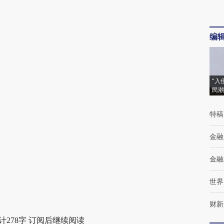
编
“入
民潮
特稿
金融
金融
世界
财新
计278字 订阅后继续阅读