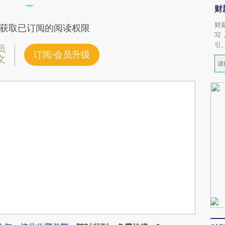
财
财
获取已订阅的阅读权限
写
引
员
订阅/会员升级
文