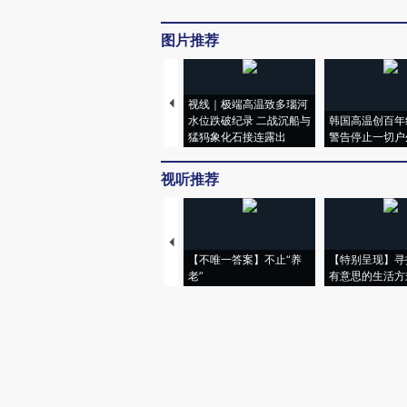
图片推荐
视线｜极端高温致多瑙河
水位跌破纪录 二战沉船与
韩国高温创百年
猛犸象化石接连露出
警告停止一切户
视听推荐
【不唯一答案】不止“养
【特别呈现】寻
老”
有意思的生活方