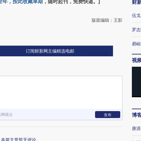
全年
，
按此收藏单期
，随时起刊，免费快递。]
财
伍戈
版面编辑：王影
罗志
易峘
订阅财新网主编精选电邮
视
博
新网观点
发布
唐涯
本篇文章暂无评论