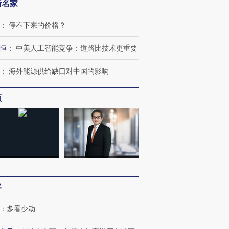
新名家
：
停不下来的价格？
恒
：
中美人工智能竞争：道路比技术更重要
：
海外能源供给缺口对中国的影响
频
客
：
多看少动