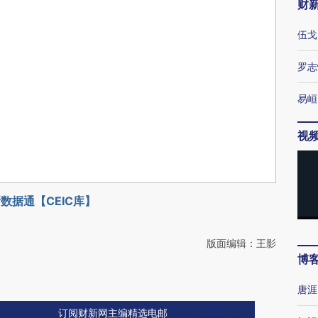
财
伍戈
罗志
易峘
视
数据通【CEIC库】
版面编辑：王影
博
唐涯
订阅财新网主编精选电邮