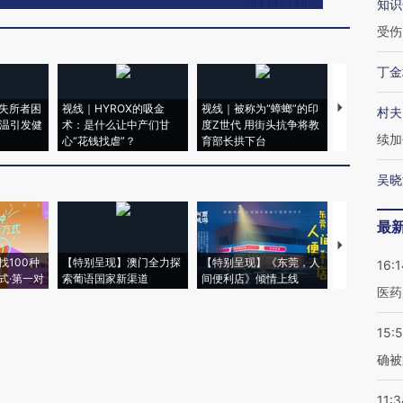
知识
受伤
丁金
失所者困
视线｜HYROX的吸金
视线｜被称为“蟑螂”的印
视线｜“入侵
村夫
高温引发健
术：是什么让中产们甘
度Z世代 用街头抗争将教
机”？难民潮
续加
心“花钱找虐”？
育部长拱下台
飞地休达
吴晓
最
【推广】走
找100种
【特别呈现】澳门全力探
【特别呈现】《东莞，人
会，让数智科
16:1
式·第一对
索葡语国家新渠道
间便利店》倾情上线
业
医药
15:5
确被
11:3