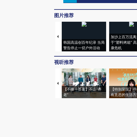
图片推荐
加沙上百万流离
韩国高温创百年纪录 当局
于“塑料烤箱” 
警告停止一切户外活动
康危机
视听推荐
【不唯一答案】不止“养
【特别呈现】寻
老”
有意思的生活方