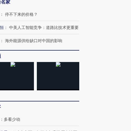
新名家
：
停不下来的价格？
恒
：
中美人工智能竞争：道路比技术更重要
：
海外能源供给缺口对中国的影响
频
客
：
多看少动