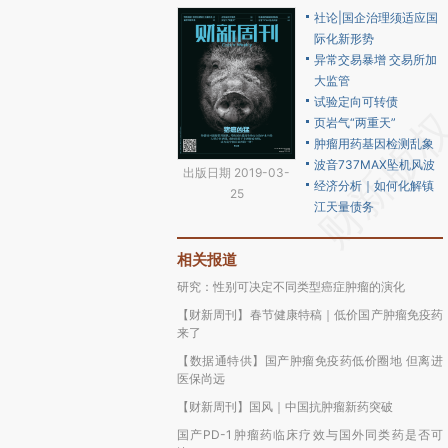
社论|国企治理须适应国
际化新形势
异常交易暴增 交易所加
大监管
试验定向可转债
页岩气“两重天”
肿瘤用药基因检测乱象
波音737MAX坠机风波
出版日期 2019-03-
经济分析｜如何化解镇
25
江天量债务
相关报道
研究：性别可决定不同类型癌症肿瘤的演化
【财新周刊】春节健康特稿｜低价国产肿瘤免疫药
来了
【数据通特供】国产肿瘤免疫药低价圈地 但离进
医保尚远
【财新周刊】国风｜中国抗肿瘤新药突破
国产PD-1肿瘤药临床疗效与国外同类药是否可