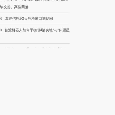
续改善、高位回落
46
离岸信托90天补税窗口期疑问
00
普渡机器人如何平衡“脚踏实地”与“仰望星
？
57
特朗普召开矿业圆桌会 拟向关键矿产投
20亿美元
09
美日联合干预汇率，为何影响了黄金
32
“90后”农民工讨薪涉刑案发回重审 因部
实不清
36
贵州山脚树矿难致16人死亡近三年 矿长
被罢免全国人大代表