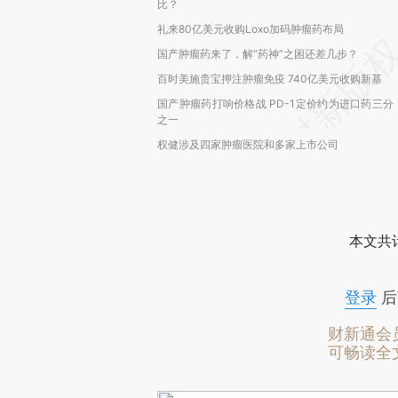
比？
礼来80亿美元收购Loxo加码肿瘤药布局
国产肿瘤药来了，解“药神”之困还差几步？
百时美施贵宝押注肿瘤免疫 740亿美元收购新基
国产肿瘤药打响价格战 PD-1定价约为进口药三分
之一
权健涉及四家肿瘤医院和多家上市公司
本文共计
登录
后
财新通会
可畅读全