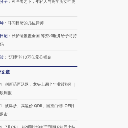
分子
：
AI冲击之下，年轻人与高学历女性更
坤
：
耳闻目睹的几位律师
”还是“人道危
湖北宜昌局部短时降雨
哈尔滨遭遇短时极端强降
日记
：
长护险覆盖全国 筹资和服务给予将持
撕裂西班牙
128毫米 紧急转移近
雨 3小时累计雨量超80毫
秘鲁纳斯
码
4000人
米
13人遇难
波
：
“沉睡”的10万亿元公积金
新文章
进第四届链博
【商旅对话】华住集团
技“链”接产
【特别呈现】寻找100种
CFO：不靠规模取胜，华
【特别呈
4
创新药再活跃，龙头上调全年业绩指引｜
有意思的生活方式·第三对
住三大增长引擎是什么？
有意思的
股周报
1
被爆炒、高溢价 QDII、国投白银LOF明
退市
4
7月CPI、PPI同比均低于预期 PPI同比结