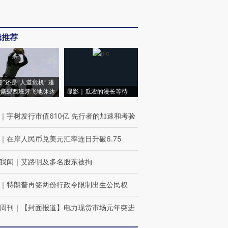
辑推荐
侵”还是“人道危机” 难
撕裂西班牙飞地休达
显影｜瓜农的漫长等待
｜
宇树发行市值610亿 先行者的加速和考验
｜
在岸人民币兑美元汇率连日升破6.75
我闻
｜
艾路明及多名股东被拘
｜
特朗普再签两份行政令限制出生公民权
周刊
｜
【封面报道】电力现货市场元年突进