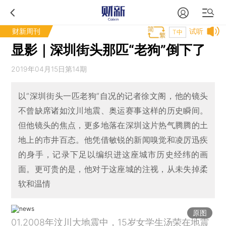
财新周刊
试听
T中
显影｜深圳街头那匹“老狗”倒下了
2019年04月15日第14期
以“深圳街头一匹老狗”自况的记者徐文阁，他的镜头
不曾缺席诸如汶川地震、奥运赛事这样的历史瞬间。
但他镜头的焦点，更多地落在深圳这片热气腾腾的土
地上的市井百态。他凭借敏锐的新闻嗅觉和凌厉迅疾
的身手，记录下足以编织进这座城市历史经纬的画
面。更可贵的是，他对于这座城的注视，从未失掉柔
软和温情
原图
01.2008年汶川大地震中，15岁女学生汤荣在地震