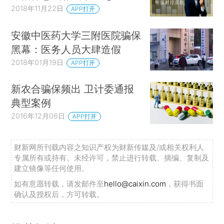
2018年11月22日
APP打开
安徽中医药大学三附医院骗保
黑幕：医务人员大肆造假
2018年01月19日
APP打开
新农合骗保频出 卫计委通报
典型案例
2016年12月06日
APP打开
财新网所刊载内容之知识产权为财新传媒及/或相关权利人
专属所有或持有。未经许可，禁止进行转载、摘编、复制及
建立镜像等任何使用。
如有意愿转载，请发邮件至
hello@caixin.com
，获得书面
确认及授权后，方可转载。