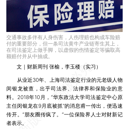
交通事故多伴有人身伤害，人伤理赔也构成车险赔
付的重要部分，但一条司法黄牛产业链寄生其上，
在司法鉴定上做手脚，以虚假的伤情鉴定等骗取高
额赔付并从中抽成。
文｜财新周刊 张榆，李玉楼（实习）
从业近30年、上海司法鉴定行业的元老级人物
闵银龙被查，出乎司法界、法律界和保险业的意
料。2018年10月，“华东政法大学司法鉴定中心原
主任闵银龙在9月底被抓”的消息甫一传出，便迅速
传开。“朋友圈传疯了。”一位保险界人士对财新记
者表示。