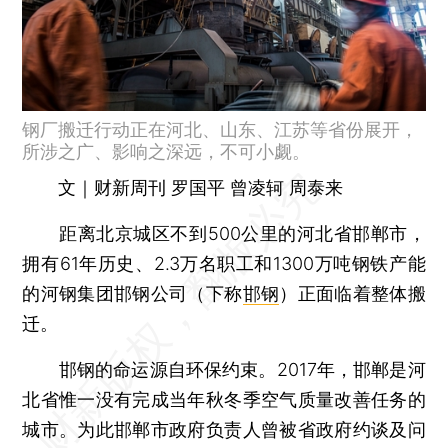
钢厂搬迁行动正在河北、山东、江苏等省份展开，
所涉之广、影响之深远，不可小觑。
文｜财新周刊 罗国平 曾凌轲 周泰来
距离北京城区不到500公里的河北省邯郸市，
拥有61年历史、2.3万名职工和1300万吨钢铁产能
的河钢集团邯钢公司（下称
邯钢
）正面临着整体搬
迁。
邯钢的命运源自环保约束。2017年，邯郸是河
北省惟一没有完成当年秋冬季空气质量改善任务的
城市。为此邯郸市政府负责人曾被省政府约谈及问