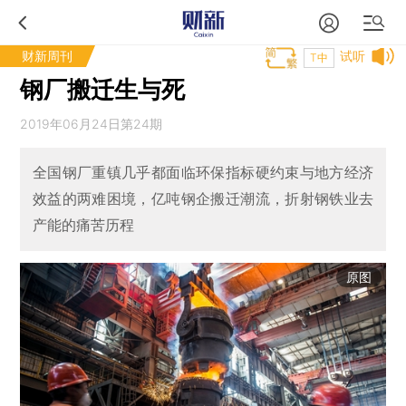
财新周刊
试听
T中
钢厂搬迁生与死
2019年06月24日第24期
全国钢厂重镇几乎都面临环保指标硬约束与地方经济
效益的两难困境，亿吨钢企搬迁潮流，折射钢铁业去
产能的痛苦历程
原图