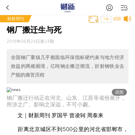
财新周刊
试听
T中
钢厂搬迁生与死
2019年06月24日第24期
全国钢厂重镇几乎都面临环保指标硬约束与地方经济
效益的两难困境，亿吨钢企搬迁潮流，折射钢铁业去
产能的痛苦历程
原图
钢厂搬迁行动正在河北、山东、江苏等省份展开，
所涉之广、影响之深远，不可小觑。
文｜财新周刊 罗国平 曾凌轲 周泰来
距离北京城区不到500公里的河北省邯郸市，