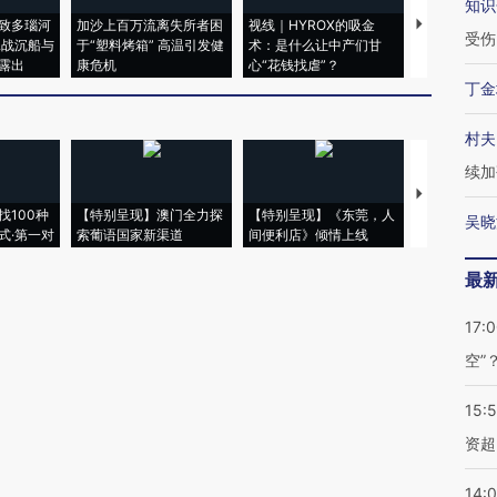
知识
致多瑙河
加沙上百万流离失所者困
视线｜HYROX的吸金
马航飞行员
受伤
二战沉船与
于“塑料烤箱” 高温引发健
术：是什么让中产们甘
粒摇头丸 尿
露出
康危机
心“花钱找虐”？
毒品
丁金
村夫
续加
【推广】走
找100种
【特别呈现】澳门全力探
【特别呈现】《东莞，人
会，让数智科
吴晓
式·第一对
索葡语国家新渠道
间便利店》倾情上线
业
最
17:
空”
15:
资超
14: