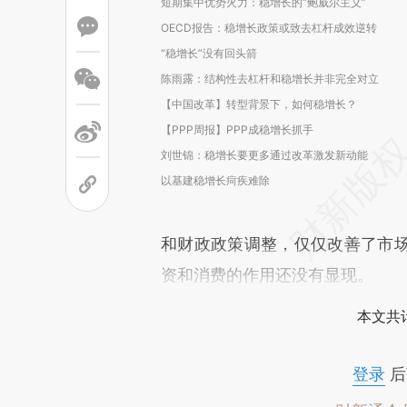
短期集中优势火力：稳增长的“鲍威尔主义”
OECD报告：稳增长政策或致去杠杆成效逆转
“稳增长”没有回头箭
陈雨露：结构性去杠杆和稳增长并非完全对立
【中国改革】转型背景下，如何稳增长？
【PPP周报】PPP成稳增长抓手
刘世锦：稳增长要更多通过改革激发新动能
以基建稳增长疴疾难除
和财政政策调整，仅仅改善了市
资和消费的作用还没有显现。
本文共计
登录
后