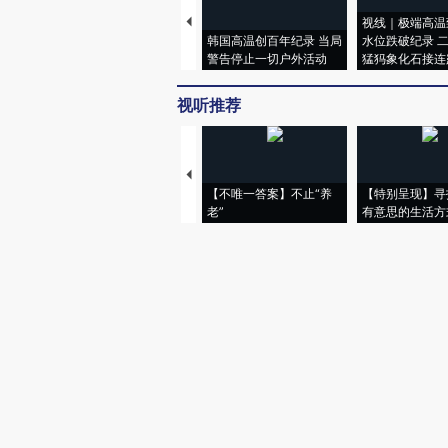
视线｜极端高温
韩国高温创百年纪录 当局
水位跌破纪录 
警告停止一切户外活动
猛犸象化石接连
视听推荐
【不唯一答案】不止“养
【特别呈现】寻
老”
有意思的生活方