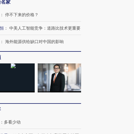
新名家
：
停不下来的价格？
恒
：
中美人工智能竞争：道路比技术更重要
：
海外能源供给缺口对中国的影响
频
客
：
多看少动