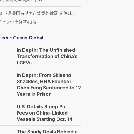
43
7月美国劳动力市场意外放缓 岗位减少
3万个失业率降至4.1%
lish - Caixin Global
In Depth: The Unfinished
Transformation of China’s
LGFVs
In Depth: From Skies to
Shackles, HNA Founder
Chen Feng Sentenced to 12
Years in Prison
U.S. Details Steep Port
Fees on China-Linked
Vessels Starting Oct. 14
The Shady Deals Behind a