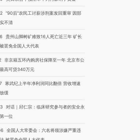
32
“90后”农民工讨薪涉刑案发回重审 因部
实不清
36
贵州山脚树矿难致16人死亡近三年 矿长
被罢免全国人大代表
2
非京籍五环内购房社保降至一年 北京市公
最高可贷340万元
7
寒武纪上半年净利润同比翻倍 营收增速
放缓
53
对话｜邱仁宗：临床研究参与者的安全永
第一位
06
全国人大常委会：六名将领涉嫌严重违
法 被罢免全国人大代表