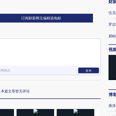
财
伍戈
订阅财新网主编精选电邮
罗志
易峘
视
新网观点
发布
本篇文章暂无评论
博
唐涯