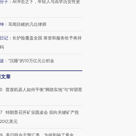
分子
：
AI冲击之下，年轻人与高学历女性更
跨国走私7万
视线｜被称为“蟑螂”的印
视线｜“入侵”还是“人道危
检体内含3种
度Z世代 用街头抗争将教
机”？难民潮撕裂西班牙
秘鲁纳斯
育部长拱下台
飞地休达
13人遇难
坤
：
耳闻目睹的几位律师
日记
：
长护险覆盖全国 筹资和服务给予将持
码
进第四届链博
【商旅对话】华住集团
技“链”接产
【特别呈现】寻找100种
CFO：不靠规模取胜，华
【特别呈
波
：
“沉睡”的10万亿元公积金
有意思的生活方式·第三对
住三大增长引擎是什么？
有意思的
新文章
00
普渡机器人如何平衡“脚踏实地”与“仰望星
？
57
特朗普召开矿业圆桌会 拟向关键矿产投
20亿美元
09
美日联合干预汇率，为何影响了黄金