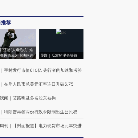
辑推荐
侵”还是“人道危机” 难
撕裂西班牙飞地休达
显影｜瓜农的漫长等待
｜
宇树发行市值610亿 先行者的加速和考验
｜
在岸人民币兑美元汇率连日升破6.75
我闻
｜
艾路明及多名股东被拘
｜
特朗普再签两份行政令限制出生公民权
周刊
｜
【封面报道】电力现货市场元年突进