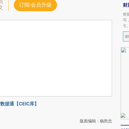
员
订阅/会员升级
财
文
财
写
引
数据通【CEIC库】
版面编辑：杨胜忠