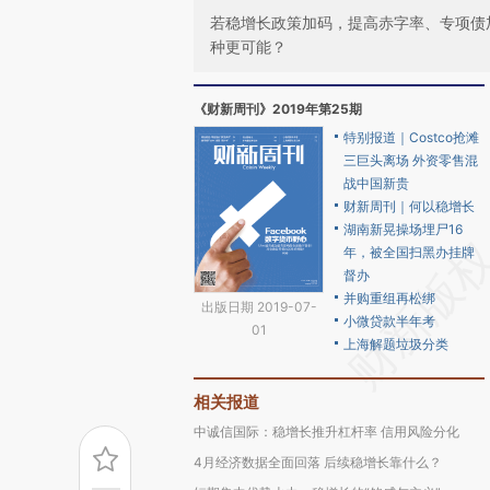
若稳增长政策加码，提高赤字率、专项债
种更可能？
《财新周刊》2019年第25期
特别报道｜Costco抢滩
三巨头离场 外资零售混
战中国新贵
财新周刊｜何以稳增长
湖南新晃操场埋尸16
年，被全国扫黑办挂牌
督办
并购重组再松绑
出版日期 2019-07-
小微贷款半年考
01
上海解题垃圾分类
相关报道
中诚信国际：稳增长推升杠杆率 信用风险分化
4月经济数据全面回落 后续稳增长靠什么？