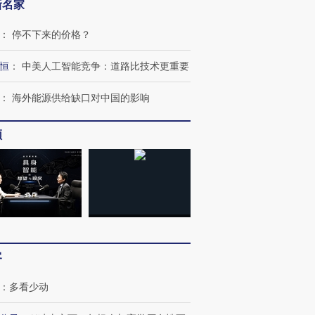
新名家
：
停不下来的价格？
恒
：
中美人工智能竞争：道路比技术更重要
：
海外能源供给缺口对中国的影响
频
客
：
多看少动