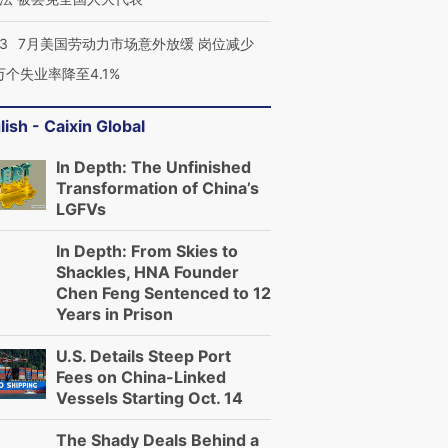
43
7月美国劳动力市场意外放缓 岗位减少
3万个失业率降至4.1%
lish - Caixin Global
In Depth: The Unfinished
Transformation of China’s
LGFVs
In Depth: From Skies to
Shackles, HNA Founder
Chen Feng Sentenced to 12
Years in Prison
U.S. Details Steep Port
Fees on China-Linked
Vessels Starting Oct. 14
The Shady Deals Behind a