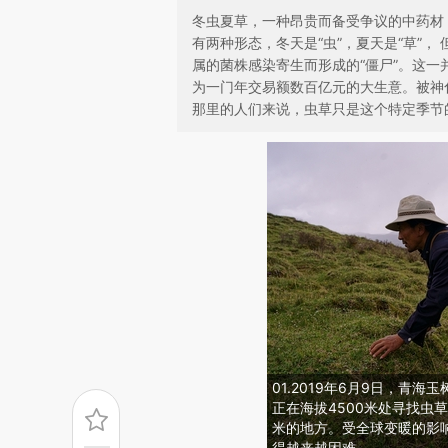
冬虫夏草，一种昂贵而备受争议的中药材
有两种形态，冬天是“虫”，夏天是“草”
属的菌株感染寄生而形成的“僵尸”。这一
为一门年交易额数百亿元的大生意。被神
那里的人们来说，虫草只是这个特定季节
01.2019年6月9日，青
正在海拔4500米处寻找虫
米的地方。受全球变暖的影
得越来越困难。