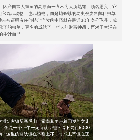
，因产自常人难至的高原而一直不为人所熟知。顾名思义，它
， 但它既非动物，也非植物，而是蝙蝠蛾的幼虫被麦角菌科虫草
并未被证明有任何特定疗效的中药材在最近30年身价飞涨，成
化了的虫草，更多的成就了一些人的财富神话，而对于生活在
的生计而已
海玉树州结古镇新寨后山，索南其美带着四岁的女儿
草，但是一个上午一无所获，他不得不去往5000
响，这里的雪线也在不断上移，寻找虫草也在变