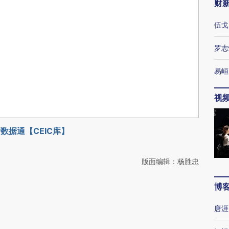
财
伍戈
罗志
易峘
视
数据通【CEIC库】
版面编辑：杨胜忠
博
唐涯