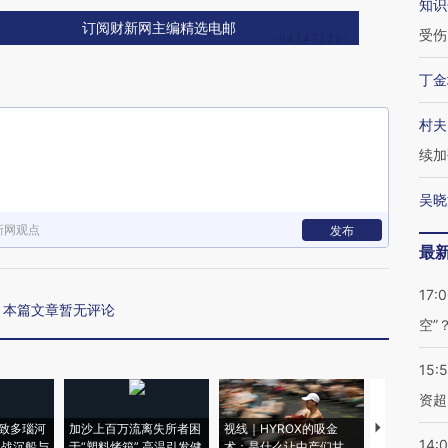
知识
订阅财新网主编精选电邮
受伤
丁金
村夫
续加
吴晓
新网观点
发布
最
17:
本篇文章暂无评论
空”
15:
资超
致多瑙河
加沙上百万流离失所者困
视线｜HYROX的吸金
马航飞行员
14:
二战沉船与
于“塑料烤箱” 高温引发健
术：是什么让中产们甘
粒摇头丸 尿