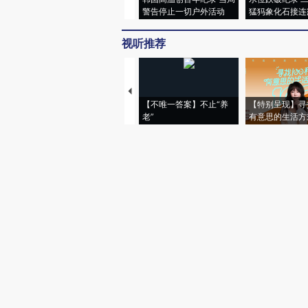
警告停止一切户外活动
猛犸象化石接连
视听推荐
【不唯一答案】不止“养
【特别呈现】寻
老”
有意思的生活方