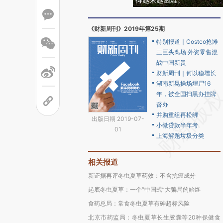
《财新周刊》2019年第25期
特别报道｜Costco抢滩
三巨头离场 外资零售混
战中国新贵
财新周刊｜何以稳增长
湖南新晃操场埋尸16
年，被全国扫黑办挂牌
督办
并购重组再松绑
出版日期 2019-07-
小微贷款半年考
01
上海解题垃圾分类
相关报道
新证据再评冬虫夏草药效：不含抗癌成分
起底冬虫夏草：一个“中国式”大骗局的始终
食药总局：常食冬虫夏草有砷超标风险
北京市药监局：冬虫夏草长生胶囊等20种保健食