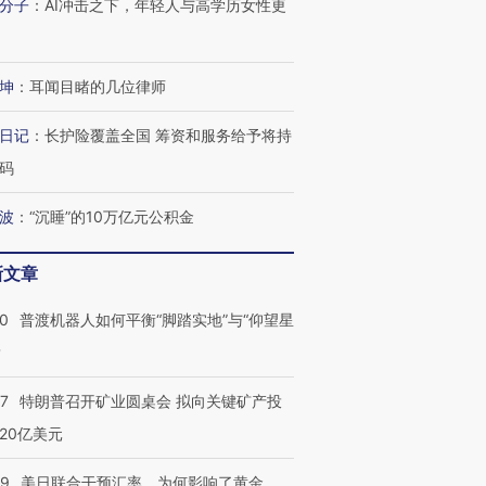
分子
：
AI冲击之下，年轻人与高学历女性更
坤
：
耳闻目睹的几位律师
日记
：
长护险覆盖全国 筹资和服务给予将持
码
波
：
“沉睡”的10万亿元公积金
新文章
00
普渡机器人如何平衡“脚踏实地”与“仰望星
？
57
特朗普召开矿业圆桌会 拟向关键矿产投
20亿美元
跨国走私7万
视线｜被称为“蟑螂”的印
视线｜“入侵”还是“人道危
09
美日联合干预汇率，为何影响了黄金
检体内含3种
度Z世代 用街头抗争将教
机”？难民潮撕裂西班牙
秘鲁纳斯