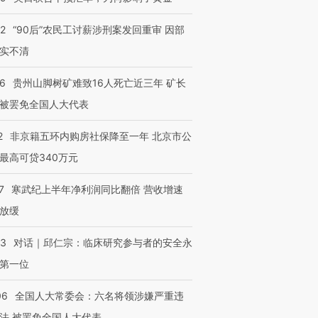
育部长拱下台
飞地休达
13人遇难
32
“90后”农民工讨薪涉刑案发回重审 因部
实不清
36
贵州山脚树矿难致16人死亡近三年 矿长
进第四届链博
【商旅对话】华住集团
被罢免全国人大代表
技“链”接产
【特别呈现】寻找100种
CFO：不靠规模取胜，华
【特别呈
有意思的生活方式·第三对
住三大增长引擎是什么？
有意思的
2
非京籍五环内购房社保降至一年 北京市公
最高可贷340万元
7
寒武纪上半年净利润同比翻倍 营收增速
放缓
53
对话｜邱仁宗：临床研究参与者的安全永
第一位
06
全国人大常委会：六名将领涉嫌严重违
法 被罢免全国人大代表