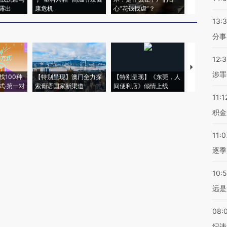
露出
康危机
心“花钱找虐”？
毒品
13:
分事
12:
【推广】走
涉罪
找100种
【特别呈现】澳门全力探
【特别呈现】《东莞，人
会，让数智科
式·第一对
索葡语国家新渠道
间便利店》倾情上线
业
11:1
积金
11:0
逐季
10:
远是
08:
纪违