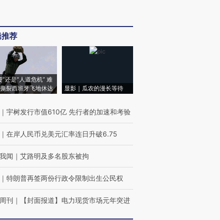
辑推荐
侵”还是“人道危机” 难
撕裂西班牙飞地休达
显影｜瓜农的漫长等待
｜
宇树发行市值610亿 先行者的加速和考验
｜
在岸人民币兑美元汇率连日升破6.75
我闻
｜
艾路明及多名股东被拘
｜
特朗普再签两份行政令限制出生公民权
周刊
｜
【封面报道】电力现货市场元年突进