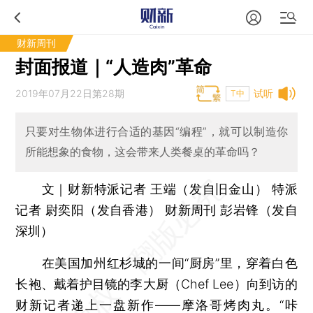
财新周刊
封面报道｜“人造肉”革命
2019年07月22日第28期
试听
T中
只要对生物体进行合适的基因“编程”，就可以制造你
所能想象的食物，这会带来人类餐桌的革命吗？
文｜财新特派记者 王端（发自旧金山） 特派
记者 尉奕阳（发自香港） 财新周刊 彭岩锋（发自
深圳）
在美国加州红杉城的一间“厨房”里，穿着白色
长袍、戴着护目镜的李大厨（Chef Lee）向到访的
财新记者递上一盘新作——摩洛哥烤肉丸。“咔