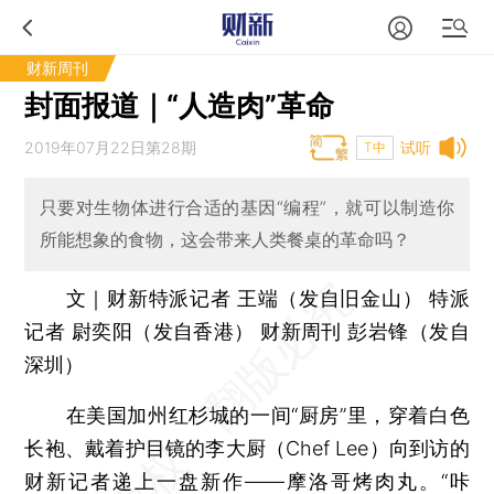
财新周刊
封面报道｜“人造肉”革命
2019年07月22日第28期
试听
T中
只要对生物体进行合适的基因“编程”，就可以制造你
所能想象的食物，这会带来人类餐桌的革命吗？
文｜财新特派记者 王端（发自旧金山） 特派
记者 尉奕阳（发自香港） 财新周刊 彭岩锋（发自
深圳）
在美国加州红杉城的一间“厨房”里，穿着白色
长袍、戴着护目镜的李大厨（Chef Lee）向到访的
财新记者递上一盘新作——摩洛哥烤肉丸。“咔