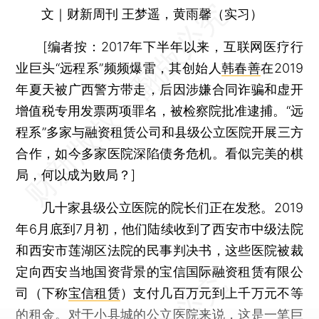
文｜财新周刊 王梦遥，黄雨馨（实习）
[
编者按：
2017年下半年以来，互联网医疗行
业巨头“远程系”频频爆雷，其创始人
韩春善
在2019
年夏天被广西警方带走，后因涉嫌合同诈骗和虚开
增值税专用发票两项罪名，被检察院批准逮捕。“远
程系”多家与融资租赁公司和县级公立医院开展三方
合作，如今多家医院深陷债务危机。看似完美的棋
局，何以成为败局？]
几十家县级公立医院的院长们正在发愁。2019
年6月底到7月初，他们陆续收到了西安市中级法院
和西安市莲湖区法院的民事判决书，这些医院被裁
定向西安当地国资背景的宝信国际融资租赁有限公
司（下称
宝信租赁
）支付几百万元到上千万元不等
的租金。对于小县城的公立医院来说，这是一笔巨