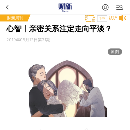
财新周刊
试听
T中
心智丨亲密关系注定走向平淡？
2019年08月12日第31期
原图