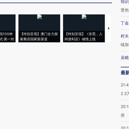
知识
受伤
丁金
【推广】走
找100种
【特别呈现】澳门全力探
【特别呈现】《东莞，人
会，让数智科
村夫
式·第一对
索葡语国家新渠道
间便利店》倾情上线
业
续加
吴晓
最
21:
2.
20:
倍
20:1