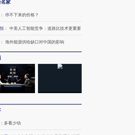
新名家
：
停不下来的价格？
恒
：
中美人工智能竞争：道路比技术更重要
：
海外能源供给缺口对中国的影响
频
客
跨国走私7万
视线｜被称为“蟑螂”的印
视线｜“入侵”还是“人道危
：
多看少动
检体内含3种
度Z世代 用街头抗争将教
机”？难民潮撕裂西班牙
秘鲁纳斯
育部长拱下台
飞地休达
13人遇难