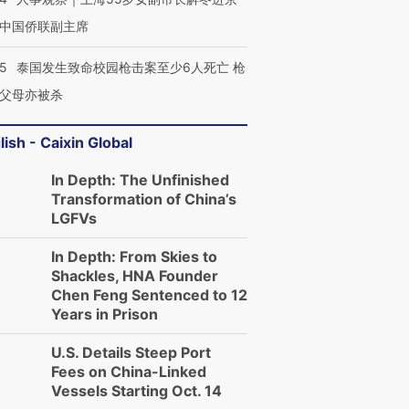
中国侨联副主席
45
泰国发生致命校园枪击案至少6人死亡 枪
父母亦被杀
lish - Caixin Global
In Depth: The Unfinished
Transformation of China’s
LGFVs
In Depth: From Skies to
Shackles, HNA Founder
Chen Feng Sentenced to 12
Years in Prison
U.S. Details Steep Port
Fees on China-Linked
Vessels Starting Oct. 14