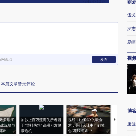
财
伍戈
罗志
易峘
视
新网观点
发布
本篇文章暂无评论
博
致多瑙河
加沙上百万流离失所者困
视线｜HYROX的吸金
马航飞行员
唐涯
二战沉船与
于“塑料烤箱” 高温引发健
术：是什么让中产们甘
粒摇头丸 尿
露出
康危机
心“花钱找虐”？
毒品