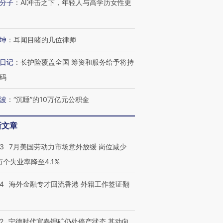
分子
：
AI冲击之下，年轻人与高学历女性更
坤
：
耳闻目睹的几位律师
进第四届链博
【商旅对话】华住集团
技“链”接产
【特别呈现】寻找100种
CFO：不靠规模取胜，华
【特别呈
日记
：
长护险覆盖全国 筹资和服务给予将持
有意思的生活方式·第三对
住三大增长引擎是什么？
有意思的
码
波
：
“沉睡”的10万亿元公积金
新文章
43
7月美国劳动力市场意外放缓 岗位减少
3万个失业率降至4.1%
14
海外金融专才回流香港 外籍工作签证翻
2
宁德时代宜春锂矿仍处停产状态 其动向