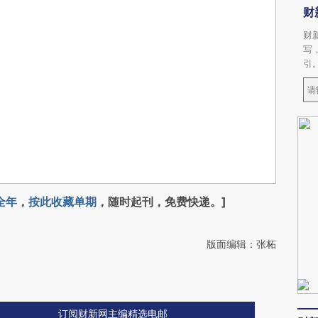
财
财
写
引
全年
，
按此收藏单期
，随时起刊，免费快递。]
版面编辑：张柘
订阅财新网主编精选电邮