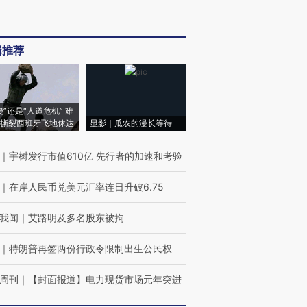
辑推荐
侵”还是“人道危机” 难
撕裂西班牙飞地休达
显影｜瓜农的漫长等待
｜
宇树发行市值610亿 先行者的加速和考验
｜
在岸人民币兑美元汇率连日升破6.75
我闻
｜
艾路明及多名股东被拘
｜
特朗普再签两份行政令限制出生公民权
周刊
｜
【封面报道】电力现货市场元年突进