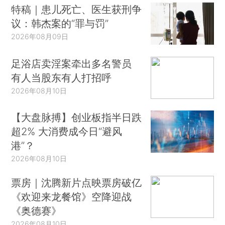
特稿｜患儿死亡、医生获刑争
议：韩杰案的“罪与罚”
2026年08月09日
足浴店卖淫案牵出多名警员
有人当股东有人打招呼
2026年08月10日
【大盘脉搏】创业板指半日跌
超2% 大消费成今日“避风
港”？
2026年08月10日
票房｜沈腾新片点映票房破亿
《欢迎来龙餐馆》空降迎战
《奥德赛》
2026年08月10日