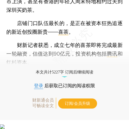
市上演，甚至有香港的年轻人周末特地相约过关到
深圳买奶茶。
店铺门口队伍最长的，是正在被资本狂热追逐
的新近创投圈新贵——
喜茶
。
财新记者获悉，成立七年的喜茶即将完成最新
一轮融资，估值达到90亿元，投资机构包括
腾讯
和
红杉资本。
本文共计5227字 订阅后继续阅读
登录
后获取已订阅的阅读权限
财新通会员
订阅/会员升级
可畅读全文