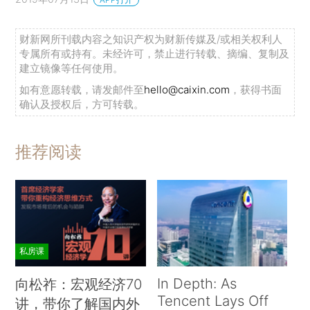
财新网所刊载内容之知识产权为财新传媒及/或相关权利人
专属所有或持有。未经许可，禁止进行转载、摘编、复制及
建立镜像等任何使用。
如有意愿转载，请发邮件至
hello@caixin.com
，获得书面
确认及授权后，方可转载。
推荐阅读
私房课
In Depth: As
向松祚：宏观经济70
Tencent Lays Off
讲，带你了解国内外