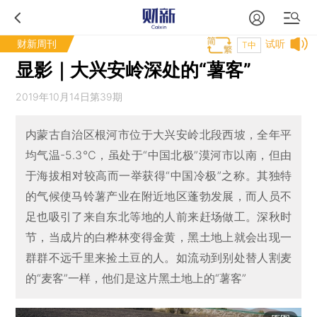
财新周刊
试听
T中
显影｜大兴安岭深处的“薯客”
2019年10月14日第39期
内蒙古自治区根河市位于大兴安岭北段西坡，全年平
均气温-5.3℃，虽处于“中国北极”漠河市以南，但由
于海拔相对较高而一举获得“中国冷极”之称。其独特
的气候使马铃薯产业在附近地区蓬勃发展，而人员不
足也吸引了来自东北等地的人前来赶场做工。深秋时
节，当成片的白桦林变得金黄，黑土地上就会出现一
群群不远千里来捡土豆的人。如流动到别处替人割麦
的“麦客”一样，他们是这片黑土地上的“薯客”