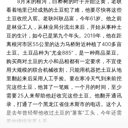
8月末的根河，白桦树的叶子开始泛黄，老耿
看着地里已经成熟的土豆犯了难，他要尽快将这些
土豆收挖入窖。老耿叫耿品富，今年61岁。他之前
是林业工人，从林业局分流出来后，开始从事种土
豆的生计，如今已是第九个年头。2019年，他在距
离根河市区55公里的达力马桥附近种植了400多亩
土豆。土豆品种为“尤金885”，是一种商品菜豆。
购买商对土豆的大小和品相都有一定要求，不宜使
用大规模的联合机械收割，只能用机器把土豆从地
里翻起来后采用人工手捡。要在寒冷天气到来前挖
完这些土豆，他算了一笔账，一个月的时间，至少
需要25人来帮助他赶收完这些土豆。他翻开通讯
录，打通了一个黑龙江省佳木斯市的电话。这个人
是去年曾经帮他收过土豆的“薯客”工头，今年还需
要他继续张罗人手。