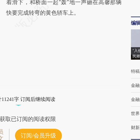
着滑下，和桥面一起“轰”地一声砸在高馨那辆
快要完成转弯的黄色轿车上。
编
“入
民潮
特稿
金融
11241字 订阅后继续阅读
金融
世界
获取已订阅的阅读权限
财新
员
订阅/会员升级
文