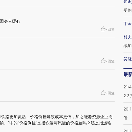
知识
受伤
因令人暖心
丁金
·
回复
村夫
续加
吴晓
·
回复
最
21:
·
回复
2.
20:
对铁路更加灵活，价格倒挂导致成本更低，加之能源资源企业周
倍
输。”中的“价格倒挂”是指铁运与汽运的价格差吗？还是指运输
20:1