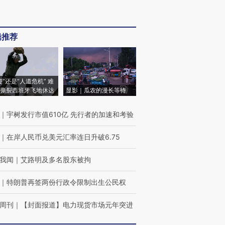
辑推荐
侵”还是“人道危机” 难
撕裂西班牙飞地休达
显影｜瓜农的漫长等待
｜
宇树发行市值610亿 先行者的加速和考验
｜
在岸人民币兑美元汇率连日升破6.75
我闻
｜
艾路明及多名股东被拘
｜
特朗普再签两份行政令限制出生公民权
周刊
｜
【封面报道】电力现货市场元年突进