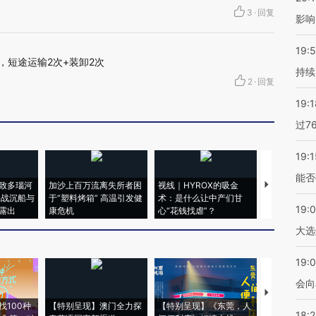
3
·
回复
影响
19:5
，短途运输2次+装卸2次
持续
2
·
回复
19:1
过7
19:1
能否
致多瑙河
加沙上百万流离失所者困
视线｜HYROX的吸金
马航飞行员
二战沉船与
于“塑料烤箱” 高温引发健
术：是什么让中产们甘
粒摇头丸 尿
19:
露出
康危机
心“花钱找虐”？
毒品
大选
19:0
会向
【推广】走
找100种
【特别呈现】澳门全力探
【特别呈现】《东莞，人
会，让数智科
18: