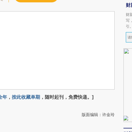
财
财
写
引
全年
，
按此收藏单期
，随时起刊，免费快递。]
版面编辑：许金玲