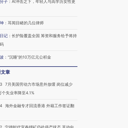
分子
：
AI冲击之下，年轻人与高学历女性更
坤
：
耳闻目睹的几位律师
日记
：
长护险覆盖全国 筹资和服务给予将持
码
波
：
“沉睡”的10万亿元公积金
新文章
43
7月美国劳动力市场意外放缓 岗位减少
3万个失业率降至4.1%
14
海外金融专才回流香港 外籍工作签证翻
2
宁德时代宜春锂矿仍处停产状态 其动向