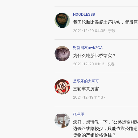
N0ODLES89
我国轮胎比混凝土还结实，背后原
2021-12-20 04:35 · 宁波
财新网友owk2CA
为什么轮胎比桥结实？
2021-12-20 01:13 · 长春
是乐乐的大哥哥
三轮车真厉害
2021-12-19 11:13 ·
张泽厚
您好，想请教一下，“公路运输相
边铁路线路较少，只能依靠公路运
货物的产销价格倒挂？