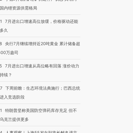
国内锂资源供需格局
1
7月进出口增速高位放缓，价格驱动还能
多久
8
央行7月继续增持近20吨黄金 累计储备超
600万盎司
5
7月进出口增速从高位略有回落 涨价动力
持续？
跨国走私7万
视线｜被称为“蟑螂”的印
视线｜“入侵”还是“人道危
检体内含3种
度Z世代 用街头抗争将教
机”？难民潮撕裂西班牙
秘鲁纳斯
07
下周前瞻：生态环境法典施行；巴西总统
育部长拱下台
飞地休达
13人遇难
进入竞选阶段
1
特朗普坚称美国防空弹药库存充足 但不
乌克兰提供更多
进第四届链博
【商旅对话】华住集团
技“链”接产
【特别呈现】寻找100种
CFO：不靠规模取胜，华
【特别呈
24
人事观察｜上海55岁女副市长解冬进京