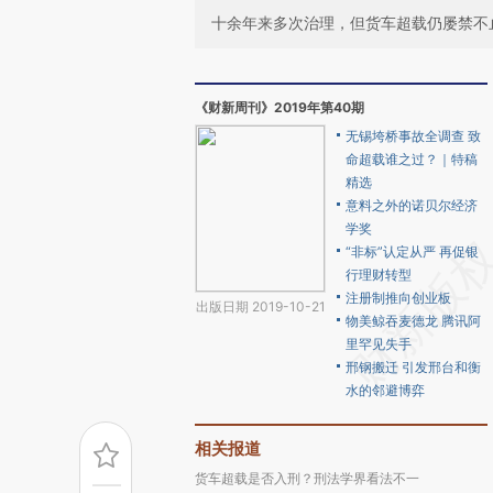
十余年来多次治理，但货车超载仍屡禁不
《财新周刊》2019年第40期
无锡垮桥事故全调查 致
命超载谁之过？｜特稿
精选
意料之外的诺贝尔经济
学奖
“非标”认定从严 再促银
行理财转型
注册制推向创业板
出版日期 2019-10-21
物美鲸吞麦德龙 腾讯阿
里罕见失手
邢钢搬迁 引发邢台和衡
水的邻避博弈
相关报道
货车超载是否入刑？刑法学界看法不一