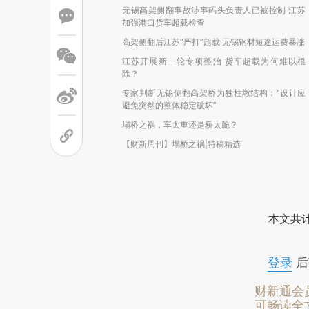
无锡高架侧翻事故涉事码头负责人已被控制 江苏
加强港口货车超载检查
高架侧翻后江苏“严打”超载 无锡钢材短途运费暴涨
江苏开展新一轮专项整治 货车超载为何难以根
除？
专家判断无锡侧翻高架桥为独柱墩结构：“设计应
避免突然的整体稳定破坏”
塌桥之祸，车太重还是桥太脆？
【财新周刊】塌桥之祸|特稿精选
本文共计
登录
后
财新通会
可畅读全