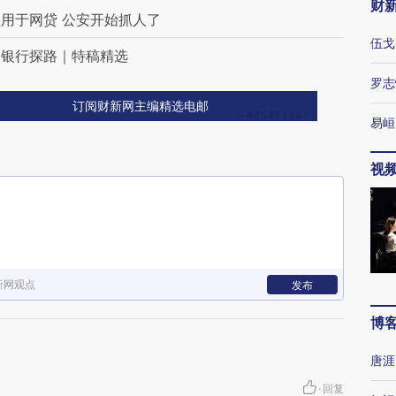
财
用于网贷 公安开始抓人了
伍戈
题银行探路｜特稿精选
罗志
订阅财新网主编精选电邮
易峘
视
新网观点
发布
博
唐涯
·
回复