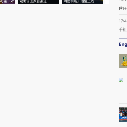
式·第一对
索葡语国家新渠道
间便利店》倾情上线
业
候任
17:
手祖
Eng