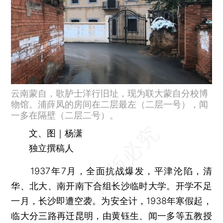
云南蒙自，歌胪士洋行旧址，现为联大蒙自分校博
物馆。浦薛凤的房间在二层最左（二层一号），闻
一多在隔壁（二层二号）。
文、图｜杨潇
独立撰稿人
1937年7月，全面抗战爆发，平津沦陷，清
华、北大、南开南下合组长沙临时大学。开学不足
一月，长沙即遭空袭。为安全计，1938年寒假起，
临大分三路再迁昆明，由黄钰生、闻一多等五教授