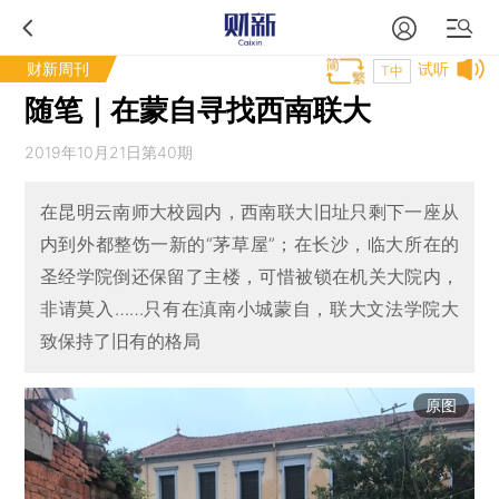
财新周刊
试听
T中
随笔｜在蒙自寻找西南联大
2019年10月21日第40期
在昆明云南师大校园内，西南联大旧址只剩下一座从
内到外都整饬一新的“茅草屋”；在长沙，临大所在的
圣经学院倒还保留了主楼，可惜被锁在机关大院内，
非请莫入……只有在滇南小城蒙自，联大文法学院大
致保持了旧有的格局
原图