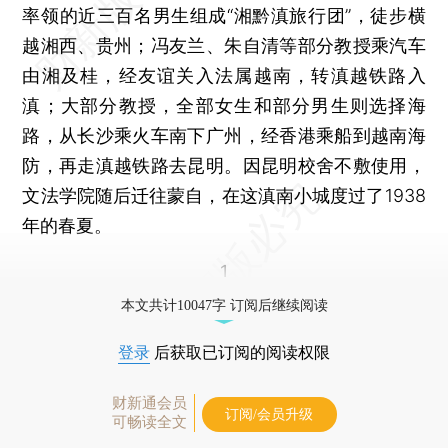
率领的近三百名男生组成“湘黔滇旅行团”，徒步横
越湘西、贵州；冯友兰、朱自清等部分教授乘汽车
由湘及桂，经友谊关入法属越南，转滇越铁路入
滇；大部分教授，全部女生和部分男生则选择海
路，从长沙乘火车南下广州，经香港乘船到越南海
防，再走滇越铁路去昆明。因昆明校舍不敷使用，
文法学院随后迁往蒙自，在这滇南小城度过了1938
年的春夏。
1
本文共计10047字 订阅后继续阅读
登录
后获取已订阅的阅读权限
财新通会员
订阅/会员升级
可畅读全文