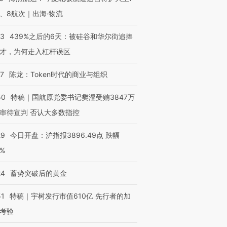
让中产们甘
粒摇头丸 尿检体内含3种
度Z世代 用街头抗争将教
秘鲁纳斯
”？
毒品
育部长拱下台
13人遇难
、8航次｜出海·物流
53
439%之后的6天：被硅谷和华尔街追捧
才，为何走入杠杆误区
进第四届链博
【商旅对话】华住集团
07
陈龙：Token时代的商业与组织
技“链”接产
【特别呈现】寻找100种
CFO：不靠规模取胜，华
【特别呈
有意思的生活方式·第三对
住三大增长引擎是什么？
有意思的
50
特稿｜国航原党委书记樊澄受贿3847万
审待宣判 否认大多数指控
29
今日开盘：沪指报3896.49点 跌幅
0%
24
蓄势突破后的黄金
51
特稿｜宇树发行市值610亿 先行者的加
考验