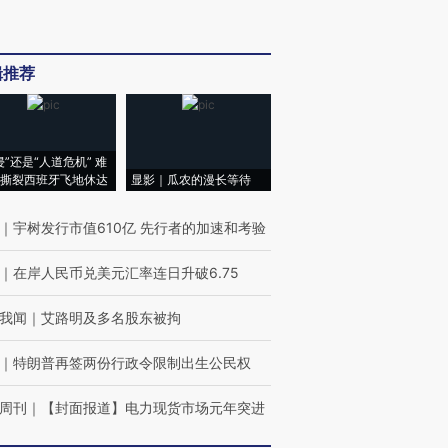
辑推荐
侵”还是“人道危机” 难
撕裂西班牙飞地休达
显影｜瓜农的漫长等待
｜
宇树发行市值610亿 先行者的加速和考验
｜
在岸人民币兑美元汇率连日升破6.75
我闻
｜
艾路明及多名股东被拘
｜
特朗普再签两份行政令限制出生公民权
周刊
｜
【封面报道】电力现货市场元年突进