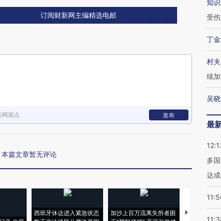
知识
订阅财新网主编精选电邮
受伤
丁金
村夫
续加
吴晓
新网观点
发布
最
12:1
本篇文章暂无评论
多国
达成
11:5
西班牙休达进入紧急状态
加沙上百万流离失所者困
视线｜HYR
11:3