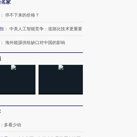
新名家
：
停不下来的价格？
恒
：
中美人工智能竞争：道路比技术更重要
：
海外能源供给缺口对中国的影响
频
客
：
多看少动