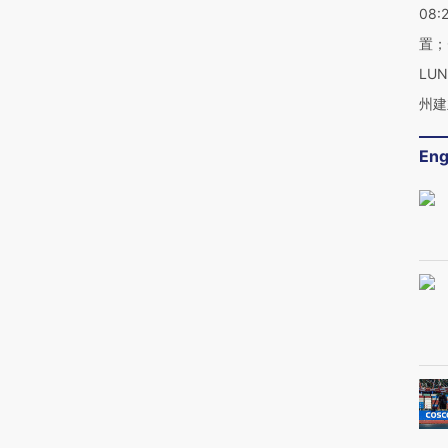
08:
置；
LU
州建
Eng