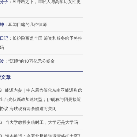
分子
：
AI冲击之下，年轻人与高学历女性更
坤
：
耳闻目睹的几位律师
日记
：
长护险覆盖全国 筹资和服务给予将持
码
波
：
“沉睡”的10万亿元公积金
新文章
3
能源内参｜中东局势催化东南亚能源焦虑
出台光伏新政加速转型；伊朗称与阿曼接近
协议 海峡现有两条航道将关闭
6
当大学教授变临时工，大学还是大学吗
OX的吸金
马航飞行员跨国走私7万
视线｜被称为“蟑螂”的印
8
海杰航运：今夏北极航道运营将扩大至7