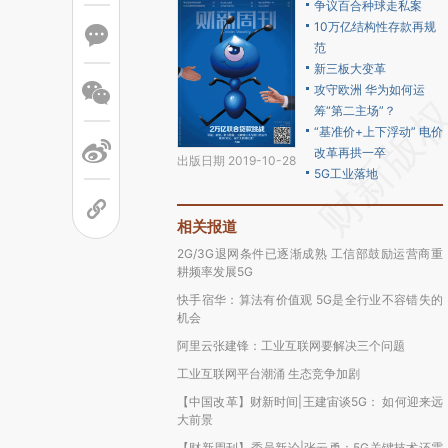
争议百合种球走私案
10万亿结构性存款再规
范
新三板大变革
攻守欧洲 华为如何运
筹“第二主场”？
“基准价+上下浮动” 电价
改革再拱一卒
出版日期 2019-10-28
5G工业落地
相关报道
2G/3G退网条件已逐渐成熟 工信部鼓励运营商重
耕频率发展5G
快手宿华：算法有价值观 5G是全行业不容错失的
机会
阿里云张建锋：工业互联网要解决三个问题
工业互联网平台潮涌 生态竞争加剧
【中国改革】财新时间|王建宙谈5G： 如何迎来远
大前景
【财新周刊】委员新论|张云勇：5G关键技术还需