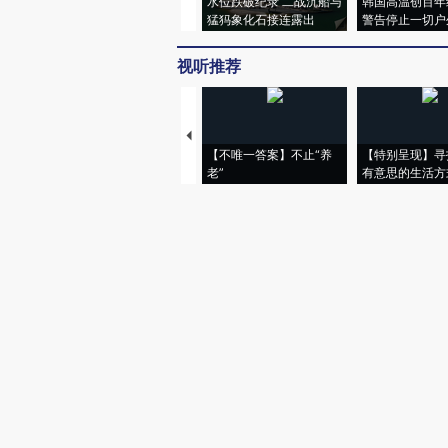
水位跌破纪录 二战沉船与
韩国高温创百年
猛犸象化石接连露出
警告停止一切户
视听推荐
【不唯一答案】不止“养
【特别呈现】寻
老”
有意思的生活方