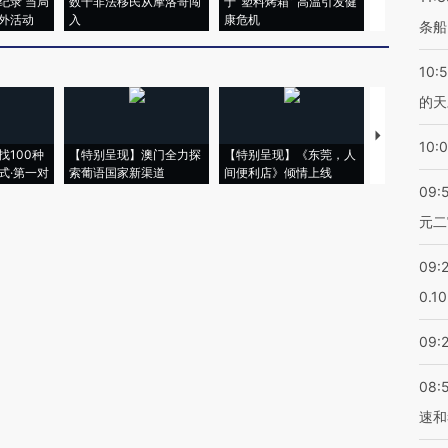
纪录 当局
数千非法移民从摩洛哥闯
于“塑料烤箱” 高温引发健
术：是什么
外活动
入
康危机
心“花钱找虐
条船
10:
的天
【推广】走
10:
找100种
【特别呈现】澳门全力探
【特别呈现】《东莞，人
会，让数智科
式·第一对
索葡语国家新渠道
间便利店》倾情上线
业
09:
元二
09:
0.1
09:
08:
速和