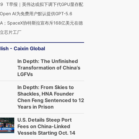
29
T早报｜英伟达或拟下调下代GPU显存配
Open AI为免费用户默认提供GPT-5.6
NA；SpaceX协特斯拉宣布斥168亿美元在德
立芯片工厂
lish - Caixin Global
In Depth: The Unfinished
Transformation of China’s
LGFVs
In Depth: From Skies to
Shackles, HNA Founder
Chen Feng Sentenced to 12
Years in Prison
U.S. Details Steep Port
Fees on China-Linked
Vessels Starting Oct. 14