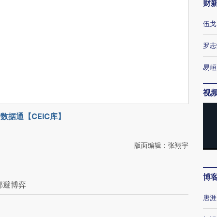
财
伍戈
罗志
易峘
视
数据通【CEIC库】
版面编辑：张翔宇
博
邻避博弈
唐涯