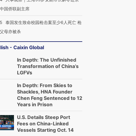
中国侨联副主席
45
泰国发生致命校园枪击案至少6人死亡 枪
父母亦被杀
lish - Caixin Global
In Depth: The Unfinished
Transformation of China’s
LGFVs
In Depth: From Skies to
Shackles, HNA Founder
Chen Feng Sentenced to 12
Years in Prison
U.S. Details Steep Port
Fees on China-Linked
Vessels Starting Oct. 14