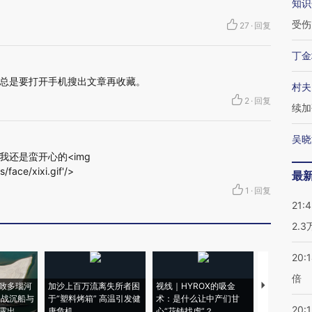
知识
受伤
27
·
回复
丁金
总是要打开手机搜出文章再收藏。
村夫
2
·
回复
续加
吴晓
还是蛮开心的<img
s/face/xixi.gif'/>
最
1
·
回复
21:
2.
20:
倍
致多瑙河
加沙上百万流离失所者困
视线｜HYROX的吸金
马航飞行员
二战沉船与
于“塑料烤箱” 高温引发健
术：是什么让中产们甘
粒摇头丸 尿
20:1
露出
康危机
心“花钱找虐”？
毒品