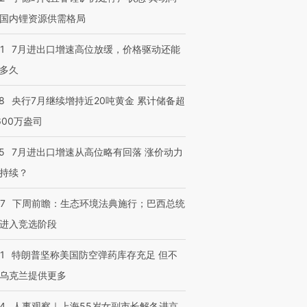
国内锂资源供需格局
1
7月进出口增速高位放缓，价格驱动还能
多久
进第四届链博
【商旅对话】华住集团
技“链”接产
【特别呈现】寻找100种
CFO：不靠规模取胜，华
【特别呈
8
央行7月继续增持近20吨黄金 累计储备超
有意思的生活方式·第三对
住三大增长引擎是什么？
有意思的
600万盎司
5
7月进出口增速从高位略有回落 涨价动力
持续？
07
下周前瞻：生态环境法典施行；巴西总统
进入竞选阶段
1
特朗普坚称美国防空弹药库存充足 但不
乌克兰提供更多
24
人事观察｜上海55岁女副市长解冬进京