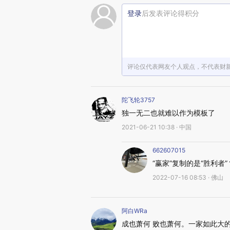
登录
后发表评论得积分
评论仅代表网友个人观点，不代表财
陀飞轮3757
独一无二也就难以作为模板了
2021-06-21 10:38 · 中国
662607015
“赢家”复制的是“胜利者”
2022-07-16 08:53 · 佛山
阿白WRa
成也萧何 败也萧何。一家如此大