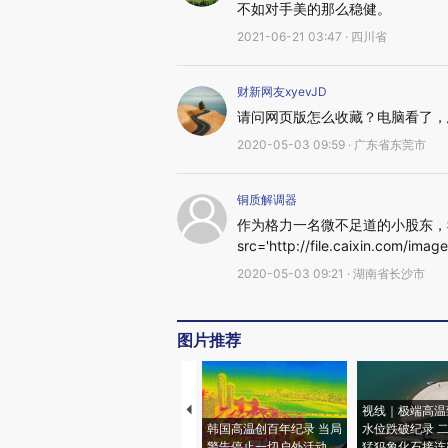
不如对手美的那么稳健。
2021-06-21 03:47 · 四川省
财新网友xyevJD
请问网页版怎么收藏？电脑看了，
2020-05-03 09:59 · 广东省东莞市
铜质解调器
作为格力一名微不足道的小股东，我
src='http://file.caixin.com/image
2020-05-03 09:21 · 湖南省长沙市
图片推荐
视线｜极端高温
韩国高温创百年纪录 当局
水位跌破纪录 
警告停止一切户外活动
猛犸象化石接连