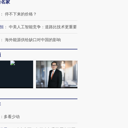
新名家
：
停不下来的价格？
恒
：
中美人工智能竞争：道路比技术更重要
：
海外能源供给缺口对中国的影响
频
客
：
多看少动