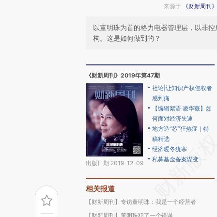
来源于
《财新周刊
以董明珠为首的格力电器管理层，以非控
构。这是如何做到的？
《财新周刊》2019年第47期
社论|让知识产权侵权者
感到痛
【编辑絮语·凌华薇】如
何面对经济失速
地方造“芯”狂热症｜特
稿精选
经济暖冬犹寒
私募基金备案谋变
出版日期 2019-12-09
相关报道
【财新周刊】专访董明珠：我是一个经营者
【财新周刊】董明珠犯了一个错误