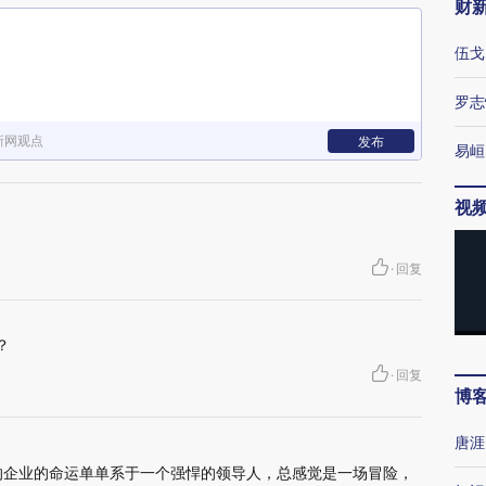
财
伍戈
罗志
新网观点
发布
易峘
视
·
回复
？
·
回复
博
唐涯
的企业的命运单单系于一个强悍的领导人，总感觉是一场冒险，