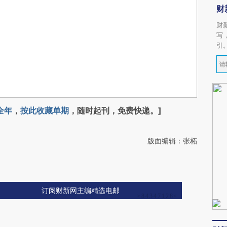
财
财
写
引
全年
，
按此收藏单期
，随时起刊，免费快递。]
版面编辑：张柘
订阅财新网主编精选电邮