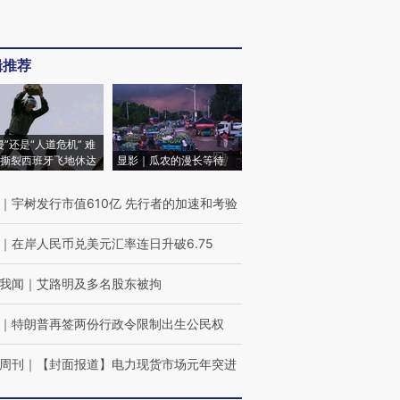
辑推荐
侵”还是“人道危机” 难
撕裂西班牙飞地休达
显影｜瓜农的漫长等待
｜
宇树发行市值610亿 先行者的加速和考验
｜
在岸人民币兑美元汇率连日升破6.75
我闻
｜
艾路明及多名股东被拘
｜
特朗普再签两份行政令限制出生公民权
周刊
｜
【封面报道】电力现货市场元年突进