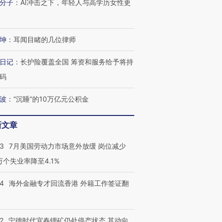
分子
：
AI冲击之下，年轻人与高学历女性更
坤
：
耳闻目睹的几位律师
日记
：
长护险覆盖全国 筹资和服务给予将持
码
波
：
“沉睡”的10万亿元公积金
新文章
43
7月美国劳动力市场意外放缓 岗位减少
3万个失业率降至4.1%
14
海外金融专才回流香港 外籍工作签证翻
跨国走私7万
视线｜被称为“蟑螂”的印
视线｜“入侵”还是“人道危
检体内含3种
度Z世代 用街头抗争将教
机”？难民潮撕裂西班牙
秘鲁纳斯
2
宁德时代宜春锂矿仍处停产状态 其动向
育部长拱下台
飞地休达
13人遇难