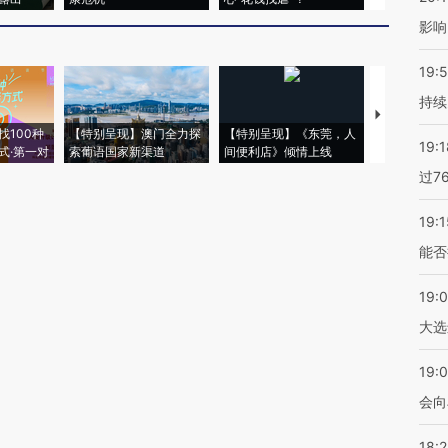
影响
19:5
持续
【推广】走
找100种
【特别呈现】澳门全力探
【特别呈现】《东莞，人
会，让数智科
19:1
式·第一对
索葡语国家新渠道
间便利店》倾情上线
业
过7
19:1
能否
19:
大选
19:0
会向
18: