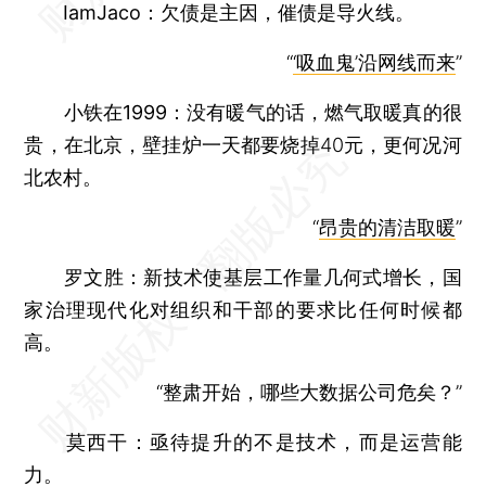
IamJaco：
欠债是主因，催债是导火线。
“
‘吸血鬼’沿网线而来
”
小铁在1999：
没有暖气的话，燃气取暖真的很
贵，在北京，壁挂炉一天都要烧掉40元，更何况河
北农村。
“
昂贵的清洁取暖
”
罗文胜：
新技术使基层工作量几何式增长，国
家治理现代化对组织和干部的要求比任何时候都
高。
“整肃开始，哪些大数据公司危矣？”
莫西干：
亟待提升的不是技术，而是运营能
力。