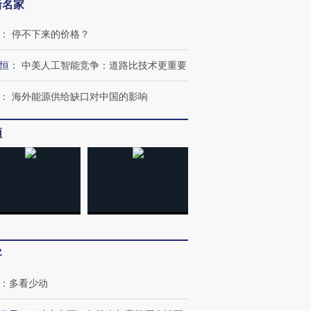
新名家
：
停不下来的价格？
恒
：
中美人工智能竞争：道路比技术更重要
：
海外能源供给缺口对中国的影响
频
客
：
多看少动