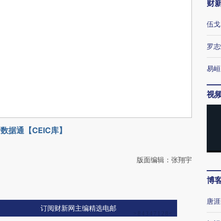
财
伍戈
罗志
易峘
视
数据通【CEIC库】
版面编辑：张翔宇
博
唐涯
订阅财新网主编精选电邮