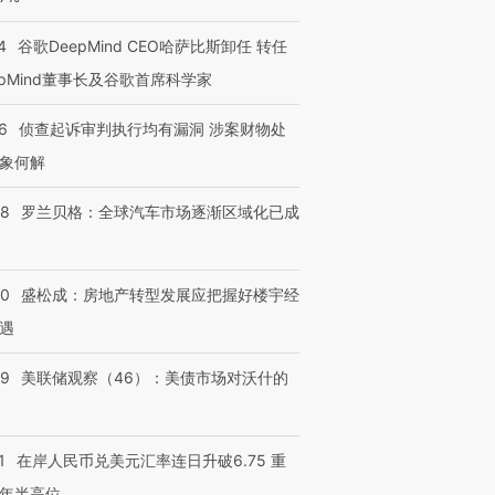
4
谷歌DeepMind CEO哈萨比斯卸任 转任
epMind董事长及谷歌首席科学家
进第四届链博
【商旅对话】华住集团
技“链”接产
【特别呈现】寻找100种
CFO：不靠规模取胜，华
【特别呈
6
侦查起诉审判执行均有漏洞 涉案财物处
有意思的生活方式·第三对
住三大增长引擎是什么？
有意思的
象何解
58
罗兰贝格：全球汽车市场逐渐区域化已成
50
盛松成：房地产转型发展应把握好楼宇经
遇
39
美联储观察（46）：美债市场对沃什的
1
在岸人民币兑美元汇率连日升破6.75 重
年半高位