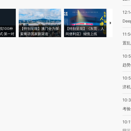
12:1
De
【推广】走
找100种
【特别呈现】澳门全力探
【特别呈现】《东莞，人
会，让数智科
式·第一对
索葡语国家新渠道
间便利店》倾情上线
业
11:5
置乱
10:
趋势
10:
济机
10:
考验
10:1
回三