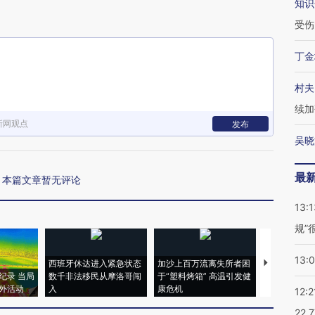
知识
受伤
丁金
村夫
续加
新网观点
发布
吴晓
最
本篇文章暂无评论
13:1
规”
13:
西班牙休达进入紧急状态
加沙上百万流离失所者困
马航飞行员
纪录 当局
数千非法移民从摩洛哥闯
于“塑料烤箱” 高温引发健
粒摇头丸 尿
外活动
入
康危机
毒品
12:2
22.