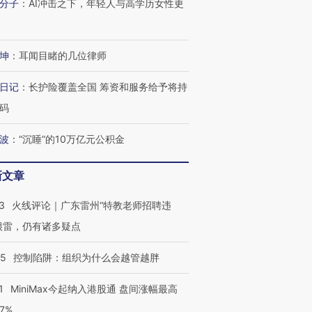
分子
：
AI冲击之下，年轻人与高学历女性更
坤
：
耳闻目睹的几位律师
日记
：
长护险覆盖全国 筹资和服务给予将持
码
波
：
“沉睡”的10万亿元公积金
新文章
3
火线评论｜广东雷州“特教老师招聘违
很雷，仍有诸多疑点
05
控制陷阱：组织为什么会越管越胖
跨国走私7万
视线｜HY
检体内含3种
泽连斯基密集出访美英 索
秘鲁纳斯卡观光飞机坠毁
术：是什
要防空导弹“救急”
13人遇难
心“花钱找
1
MiniMax今起纳入港股通 盘间涨幅最高
77%