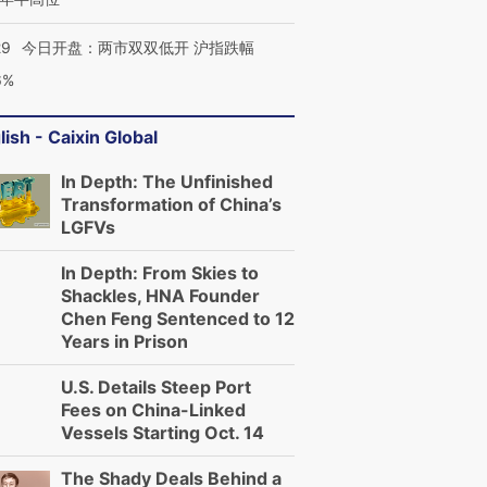
29
今日开盘：两市双双低开 沪指跌幅
6%
lish - Caixin Global
In Depth: The Unfinished
Transformation of China’s
LGFVs
In Depth: From Skies to
Shackles, HNA Founder
Chen Feng Sentenced to 12
Years in Prison
U.S. Details Steep Port
Fees on China-Linked
Vessels Starting Oct. 14
The Shady Deals Behind a