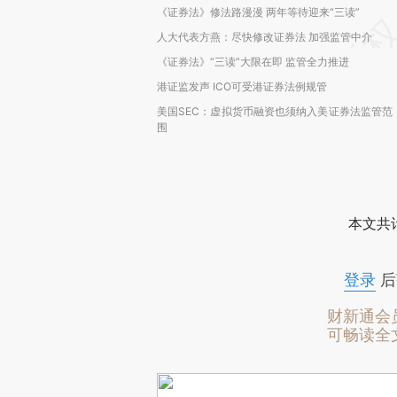
《证券法》修法路漫漫 两年等待迎来“三读”
人大代表方燕：尽快修改证券法 加强监管中介
《证券法》“三读”大限在即 监管全力推进
港证监发声 ICO可受港证券法例规管
美国SEC：虚拟货币融资也须纳入美证券法监管范
围
本文共计
登录
后
财新通会
可畅读全