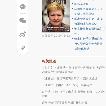
柳传志谢幕
马德里气候大会：令人
失望，明年再谈
国家管网公司第一步 如
何重构油气利益链
谁来接替新能源汽车补
贴？
出版日期 2019-12-23
恒丰银行千亿重组详解
万亿资产如何沦为提款
机|特稿精选
相关报道
【特供】《证券法》修订有望年内落地 扩大证券
内涵设定注册制改革目标
《证券法》 修订草案再次审议 年底前或通过
《证券法》四年“三读”，为何一等再等？
证券法“三读”公开征求意见 新增科创板、CDR等
内容
证券法修订草案设科创板注册制专节