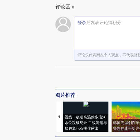
评论区
0
登录
后发表评论得积分
评论仅代表网友个人观点，不代表财
图片推荐
视线｜极端高温致多瑙河
水位跌破纪录 二战沉船与
韩国高温创百年
猛犸象化石接连露出
警告停止一切户