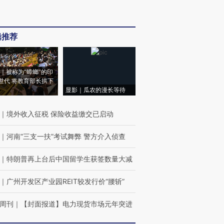
辑推荐
｜被称为“蟑螂”的印
世代 将教育部长拱下
显影｜瓜农的漫长等待
｜
境外收入征税 保险收益缴交已启动
｜
河南“三支一扶”考试舞弊 警方介入侦查
｜
特朗普再上台后中国留学生获签数量大减
｜
广州开发区产业园REIT较发行价“腰斩”
周刊
｜
【封面报道】电力现货市场元年突进